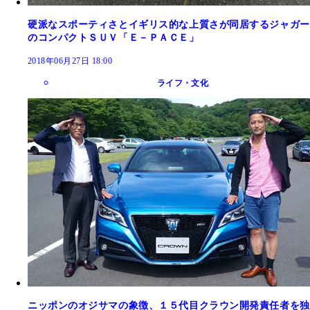
硬派なスポーティさとイギリス的な上質さが同居するジャガー
のコンパクトＳＵＶ「Ｅ－ＰＡＣＥ」
2018年06月27日 18:00
ライフ・文化
ニッポンのオジサマの象徴、１５代目クラウン開発責任者を独