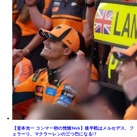
【堂本光一 コンマ一秒の恍惚Web】後半戦はメルセデス、フ
ェラーリ、マクラーレンの三つ巴になる!?