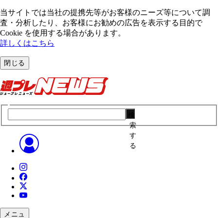
当サイトでは当社の提携先等がお客様のニーズ等について調
査・分析したり、お客様にお勧めの広告を表⽰する⽬的で
Cookie を使⽤する場合があります。
詳しくはこちら
閉じる
検
索
す
る
メニュ