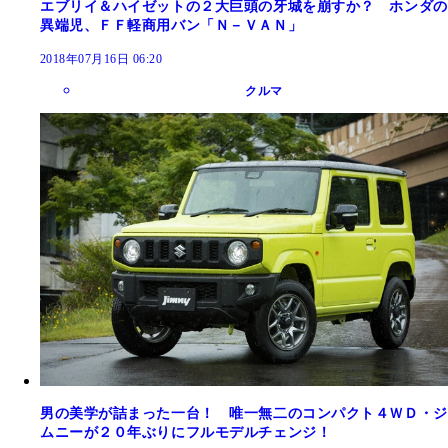
エブリイ＆ハイゼットの２大巨頭の牙城を崩すか？ ホンダの
異端児、ＦＦ軽商用バン「Ｎ－ＶＡＮ」
2018年07月16日 06:20
クルマ
男の美学が詰まった一台！ 唯一無二のコンパクト４ＷＤ・ジ
ムニーが２０年ぶりにフルモデルチェンジ！