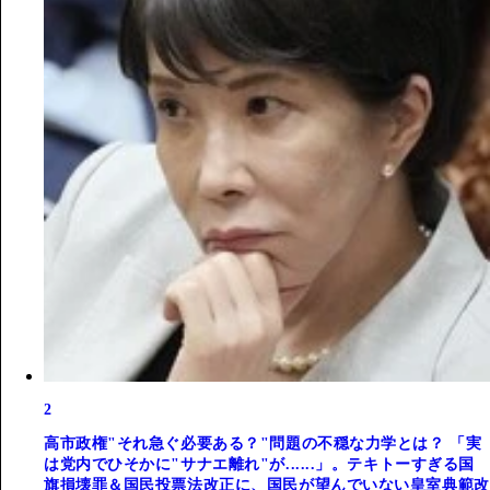
2
高市政権"それ急ぐ必要ある？"問題の不穏な力学とは？ 「実
は党内でひそかに"サナエ離れ"が......」。テキトーすぎる国
旗損壊罪＆国民投票法改正に、国民が望んでいない皇室典範改