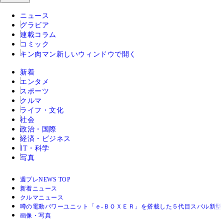
ニュース
グラビア
連載コラム
コミック
キン肉マン
新しいウィンドウで開く
新着
エンタメ
スポーツ
クルマ
ライフ・文化
社会
政治・国際
経済・ビジネス
IT・科学
写真
週プレNEWS TOP
新着ニュース
クルマニュース
噂の電動パワーユニット「ｅ‐ＢＯＸＥＲ」を搭載した５代目スバル新型
画像・写真