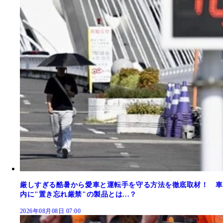
厳しすぎる酷暑から愛車と運転手を守る方法を徹底取材！ 車
内に"置き忘れ厳禁"の製品とは...？
2026年08月08日 07:00