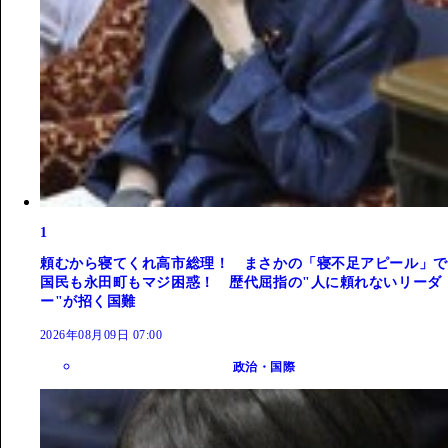
1
頼むから寝てくれ高市総理！ まさかの「寝不足アピール」で
国民も永田町もマジ困惑！ 歴代屈指の"人に頼れないリーダ
ー"が招く国難
2026年08月09日 07:00
政治・国際