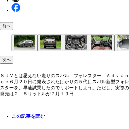
前へ
ＳＵＶとは思えない走りのスバル フォレスター 
【ＳＰＥＣ】 ●９速ＡＴ●全長×全幅×全高：４６２
次へ
ｖａｎｃｅ
ｍ×１８１５ｍｍ×１７３０ｍｍ●車両重量：１６６
ｇ●エンジン：２リットル水平対向４ ＤＯＨＣ 
ＳＵＶとは思えない走りのスバル フォレスター Ａｄｖａｎ
バルブ●駆動方式：４ＷＤ●最高出力：１４５ＰＳ●
ｃｅ６月２０日に発表されたばかりの５代目スバル新型フォレ
トルク：１９．２ｋｇｍ●モーター出力：１３．６
スターを、早速試乗したのでリポートしよう。ただし、実際の
モータートルク：６．６ｋｇｍ●車両本体価格：３
発売は２．５リットルが７月１９日...
万９６００円（税込）
この記事を読む