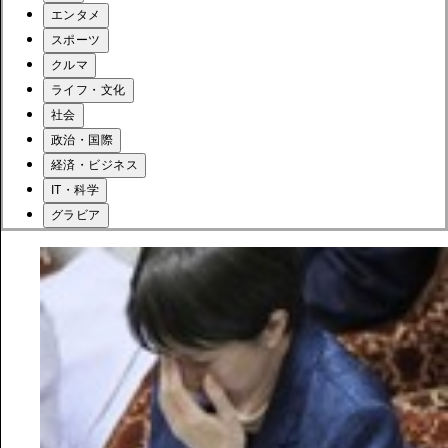
エンタメ
スポーツ
クルマ
ライフ・文化
社会
政治・国際
経済・ビジネス
IT・科学
グラビア