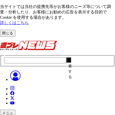
当サイトでは当社の提携先等がお客様のニーズ等について調
査・分析したり、お客様にお勧めの広告を表⽰する⽬的で
Cookie を使⽤する場合があります。
詳しくはこちら
閉じる
検
索
す
る
メニュ