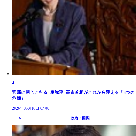
4
官邸に閉じこもる"卑弥呼"高市首相がこれから迎える「3つの
危機」
2026年05月16日 07:00
政治・国際