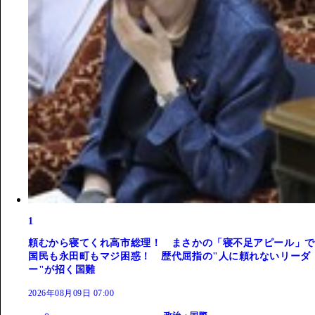
1
頼むから寝てくれ高市総理！ まさかの「寝不足アピール」で
国民も永田町もマジ困惑！ 歴代屈指の"人に頼れないリーダ
ー"が招く国難
2026年08月09日 07:00