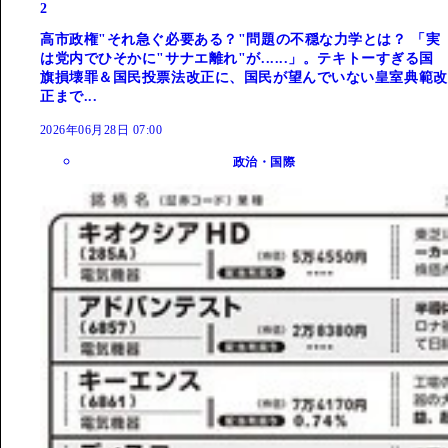
2
高市政権"それ急ぐ必要ある？"問題の不穏な力学とは？ 「実
は党内でひそかに"サナエ離れ"が......」。テキトーすぎる国
旗損壊罪＆国民投票法改正に、国民が望んでいない皇室典範改
正まで...
2026年06月28日 07:00
政治・国際