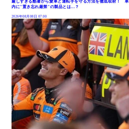
厳しすぎる酷暑から愛車と運転手を守る方法を徹底取材！ 車
内に"置き忘れ厳禁"の製品とは...？
2026年08月08日 07:00