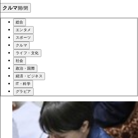
クルマ
開/閉
総合
エンタメ
スポーツ
クルマ
ライフ・文化
社会
政治・国際
経済・ビジネス
IT・科学
グラビア