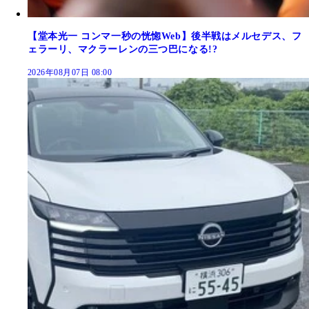
【堂本光一 コンマ一秒の恍惚Web】後半戦はメルセデス、フ
ェラーリ、マクラーレンの三つ巴になる!?
2026年08月07日 08:00