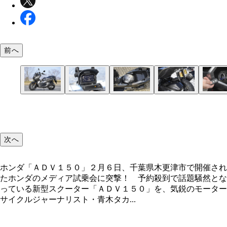
前へ
ホンダ「ＡＤＶ１５０」
【チェックポイント１】スクエアのメーターはラリ
【チェックポイント２】フルフェイスヘルメットも
【チェックポイント３】まさかのリザーバータンク
【チェックポイント４】エンジンのオン・オフだけ
青木がねちねち取材していた営業責任者の古賀耕治
オンロードだけでなく、オフロードもガッツリ走っ
シン的。アイドリングストップ時はインジケーター
容量２７リットルの収納スペース。機能性もバツグ
リアサスペンション。スプリングも３段レートと本
く、ハンドルロックまでキーレス操作可能なのがう
（左）と、開発責任者の箕輪和也氏（右）
木。「想像以上に走るね！」
すぎる
い
次へ
ホンダ「ＡＤＶ１５０」２月６日、千葉県木更津市で開催され
たホンダのメディア試乗会に突撃！ 予約殺到で話題騒然とな
っている新型スクーター「ＡＤＶ１５０」を、気鋭のモーター
サイクルジャーナリスト・青木タカ...