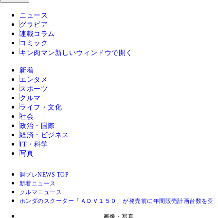
ニュース
グラビア
連載コラム
コミック
キン肉マン
新しいウィンドウで開く
新着
エンタメ
スポーツ
クルマ
ライフ・文化
社会
政治・国際
経済・ビジネス
IT・科学
写真
週プレNEWS TOP
新着ニュース
クルマニュース
ホンダのスクーター「ＡＤＶ１５０」が発売前に年間販売計画台数を受
画像・写真