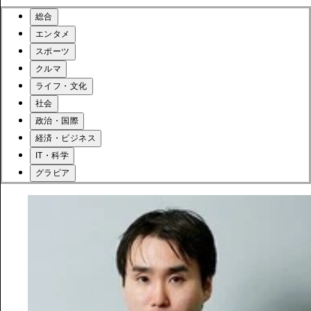
総合
エンタメ
スポーツ
クルマ
ライフ・文化
社会
政治・国際
経済・ビジネス
IT・科学
グラビア