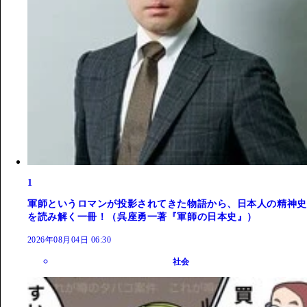
1
軍師というロマンが投影されてきた物語から、日本人の精神史
を読み解く一冊！（呉座勇一著『軍師の日本史』）
2026年08月04日 06:30
社会