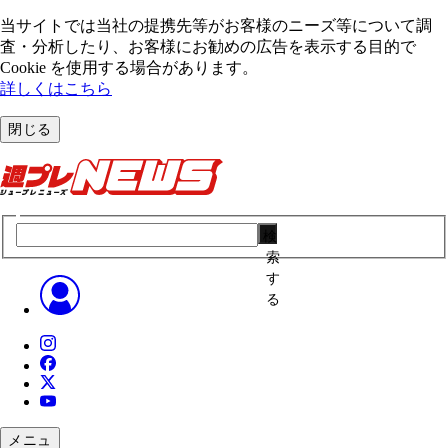
当サイトでは当社の提携先等がお客様のニーズ等について調
査・分析したり、お客様にお勧めの広告を表⽰する⽬的で
Cookie を使⽤する場合があります。
詳しくはこちら
閉じる
検
索
す
る
メニュ