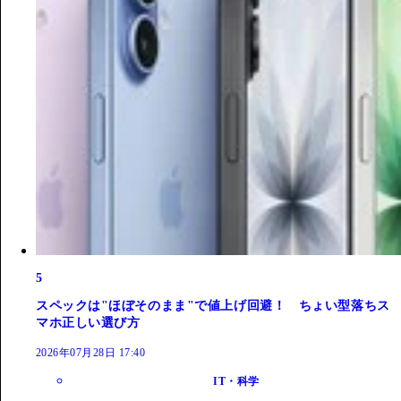
5
スペックは"ほぼそのまま"で値上げ回避！ ちょい型落ちス
マホ正しい選び方
2026年07月28日 17:40
IT・科学