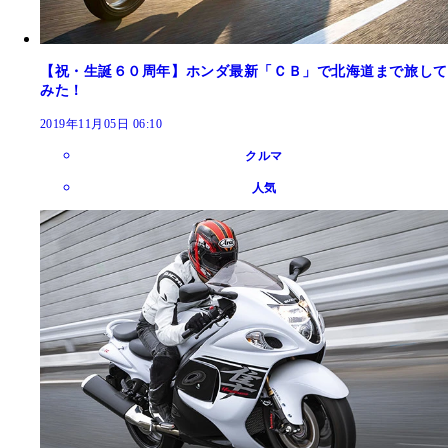
【祝・生誕６０周年】ホンダ最新「ＣＢ」で北海道まで旅して
みた！
2019年11月05日 06:10
クルマ
人気