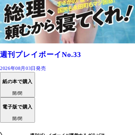
週刊プレイボーイNo.33
2026年08月03日発売
紙の本で購入
開/閉
電子版で購入
開/閉