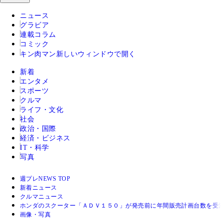
ニュース
グラビア
連載コラム
コミック
キン肉マン
新しいウィンドウで開く
新着
エンタメ
スポーツ
クルマ
ライフ・文化
社会
政治・国際
経済・ビジネス
IT・科学
写真
週プレNEWS TOP
新着ニュース
クルマニュース
ホンダのスクーター「ＡＤＶ１５０」が発売前に年間販売計画台数を受
画像・写真