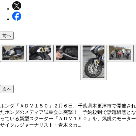
前へ
ホンダ「ＡＤＶ１５０」
【チェックポイント１】スクエアのメーターはラリ
【チェックポイント２】フルフェイスヘルメットも
【チェックポイント３】まさかのリザーバータンク
【チェックポイント４】エンジンのオン・オフだけ
青木がねちねち取材していた営業責任者の古賀耕治
オンロードだけでなく、オフロードもガッツリ走っ
シン的。アイドリングストップ時はインジケーター
容量２７リットルの収納スペース。機能性もバツグ
リアサスペンション。スプリングも３段レートと本
く、ハンドルロックまでキーレス操作可能なのがう
（左）と、開発責任者の箕輪和也氏（右）
木。「想像以上に走るね！」
すぎる
い
次へ
ホンダ「ＡＤＶ１５０」２月６日、千葉県木更津市で開催され
たホンダのメディア試乗会に突撃！ 予約殺到で話題騒然とな
っている新型スクーター「ＡＤＶ１５０」を、気鋭のモーター
サイクルジャーナリスト・青木タカ...