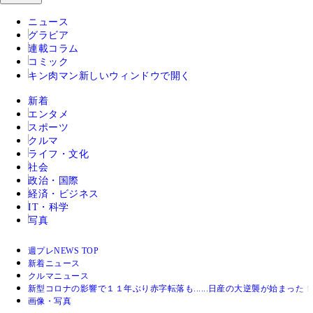
ニュース
グラビア
連載コラム
コミック
キン肉マン
新しいウィンドウで開く
新着
エンタメ
スポーツ
クルマ
ライフ・文化
社会
政治・国際
経済・ビジネス
IT・科学
写真
週プレNEWS TOP
新着ニュース
クルマニュース
新型コロナの影響で１１年ぶり赤字転落も......日産の大逆襲が始まった！
画像・写真