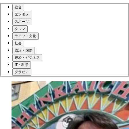
総合
エンタメ
スポーツ
クルマ
ライフ・文化
社会
政治・国際
経済・ビジネス
IT・科学
グラビア