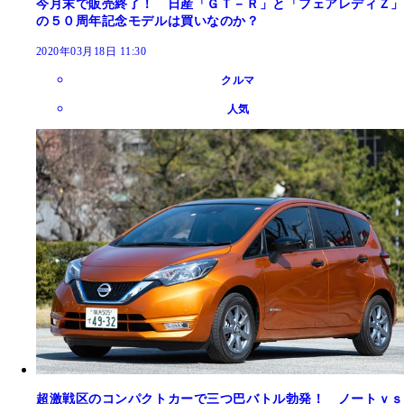
今月末で販売終了！ 日産「ＧＴ－Ｒ」と「フェアレディＺ」
の５０周年記念モデルは買いなのか？
2020年03月18日 11:30
クルマ
人気
超激戦区のコンパクトカーで三つ巴バトル勃発！ ノートｖｓ