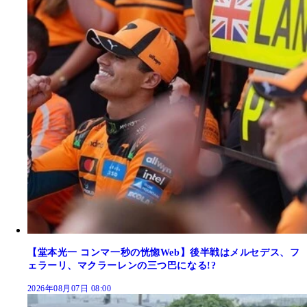
【堂本光一 コンマ一秒の恍惚Web】後半戦はメルセデス、フ
ェラーリ、マクラーレンの三つ巴になる!?
2026年08月07日 08:00