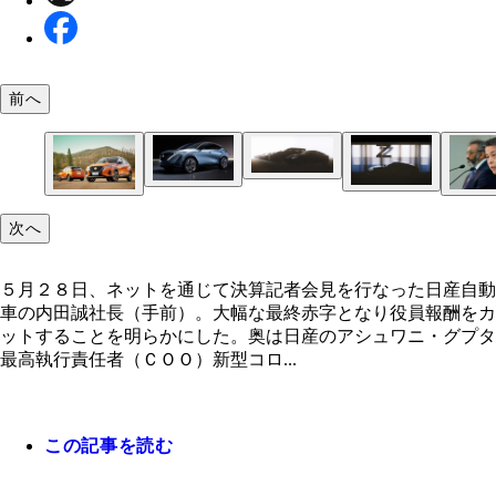
前へ
決算会見でご開帳された公式動画には１２台の新型
シルエットが
昨年の東京モーターショーに出展されて注目を集め
リアは、ピュアＥＶクロスオーバーＳＵＶ。７月発
特に話題なのが新型フェアレディＺだ
情報も！
すでにタイでワールドプレミアされているキックス
５月２８日、ネットを通じて決算記者会見を行なっ
次へ
ンパクトＳＵＶジュークの後継車だ
産自動車の内田誠社長（手前）。大幅な最終赤字と
役員報酬をカットすることを明らかにした。奥は日
５月２８日、ネットを通じて決算記者会見を行なった日産自動
アシュワニ・グプタ最高執行責任者（ＣＯＯ）
車の内田誠社長（手前）。大幅な最終赤字となり役員報酬をカ
ットすることを明らかにした。奥は日産のアシュワニ・グプタ
最高執行責任者（ＣＯＯ）新型コロ...
この記事を読む