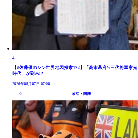
4
【#佐藤優のシン世界地図探索172】「高市幕府≒三代将軍家光
時代」が到来!?
2026年08月07日 07:00
政治・国際