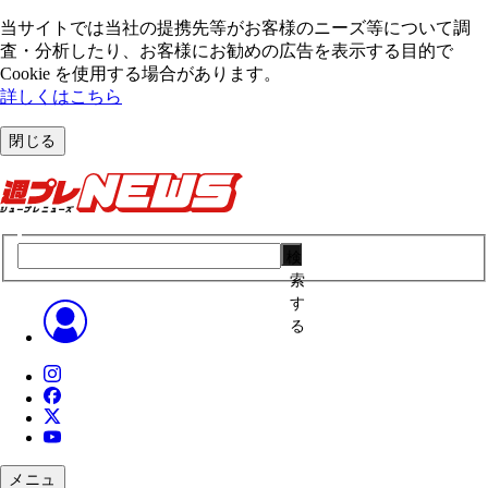
当サイトでは当社の提携先等がお客様のニーズ等について調
査・分析したり、お客様にお勧めの広告を表⽰する⽬的で
Cookie を使⽤する場合があります。
詳しくはこちら
閉じる
検
索
す
る
メニュ