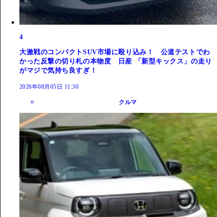
4
大激戦のコンパクトSUV市場に殴り込み！ 公道テストでわ
かった反撃の切り札の本物度 日産 「新型キックス」の走り
がマジで気持ち良すぎ！
2026年08月05日 11:30
クルマ