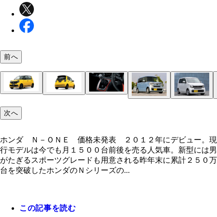
前へ
ホンダ Ｎ－ＯＮＥ 価格未発表 ２０１２年にデ
ＦＦターボと６ＭＴを組み合わせたモデルも設定。
この秋、８年ぶりに刷新されるＮ－ＯＮＥは９月１
ー。現行モデルは今でも月１５００台前後を売る人
な走りなのか今からマジで楽しみだ
にホンダのサイトでご開帳された
車。新型には男がたぎるスポーツグレードも用意さ
ホンダ Ｎ－ＶＡＮ 価格：１２９万１４００～１
ホンダ Ｎ－ＢＯＸ 価格：１４１万１３００～２
ホンダ Ｎ－ＷＧＮ 価格：１２９万８０００～１
次へ
万２６００円 ２０１８年７月デビュー。車中泊ユ
万９６００円 ８月の新車販売も首位。新型コロナ
万７１００円 ２０１９年８月発売。その走りと乗
ーなどを魅了。ちなみにＮＡモデルには６速ＭＴが
かかわらず上半期の売り上げも１０万台を突破。問
地は日本のコンパクトカーを凌駕するレベル。ビン
ホンダ Ｎ－ＯＮＥ 価格未発表 ２０１２年にデビュー。現
されている
用の国民車
確実の出来！
行モデルは今でも月１５００台前後を売る人気車。新型には男
がたぎるスポーツグレードも用意される昨年末に累計２５０万
台を突破したホンダのＮシリーズの...
この記事を読む