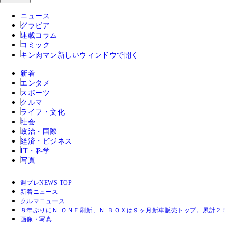
ニュース
グラビア
連載コラム
コミック
キン肉マン
新しいウィンドウで開く
新着
エンタメ
スポーツ
クルマ
ライフ・文化
社会
政治・国際
経済・ビジネス
IT・科学
写真
週プレNEWS TOP
新着ニュース
クルマニュース
８年ぶりにＮ‐ＯＮＥ刷新、Ｎ‐ＢＯＸは９ヶ月新車販売トップ。累計２
画像・写真