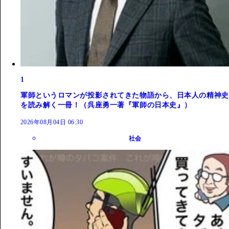
1
軍師というロマンが投影されてきた物語から、日本人の精神史
を読み解く一冊！（呉座勇一著『軍師の日本史』）
2026年08月04日 06:30
社会