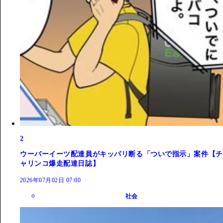
2
ウーバーイーツ配達員がキッパリ断る「ついで指示」案件【チ
ャリンコ爆走配達日誌】
2026年07月02日 07:00
社会