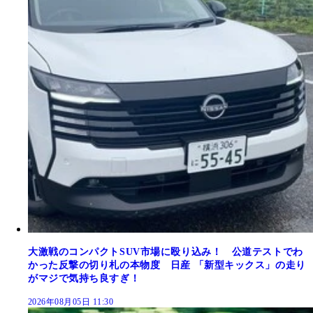
大激戦のコンパクトSUV市場に殴り込み！ 公道テストでわ
かった反撃の切り札の本物度 日産 「新型キックス」の走り
がマジで気持ち良すぎ！
2026年08月05日 11:30