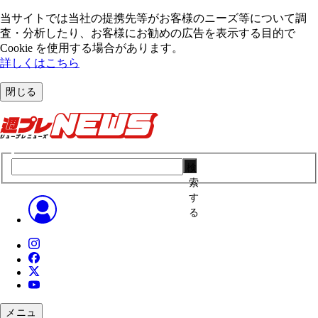
当サイトでは当社の提携先等がお客様のニーズ等について調
査・分析したり、お客様にお勧めの広告を表⽰する⽬的で
Cookie を使⽤する場合があります。
詳しくはこちら
閉じる
検
索
す
る
メニュ