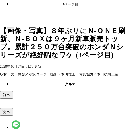
3ページ目
【画像・写真】８年ぶりにＮ‐ＯＮＥ刷
新、Ｎ‐ＢＯＸは９ヶ月新車販売トッ
プ。累計２５０万台突破のホンダＮシ
リーズが絶好調なワケ (3ページ目)
2020年10月07日 11:30 更新
取材・文・撮影／小沢コージ 撮影／本田雄士 写真協力／本田技研工業
クルマ
前へ
次へ