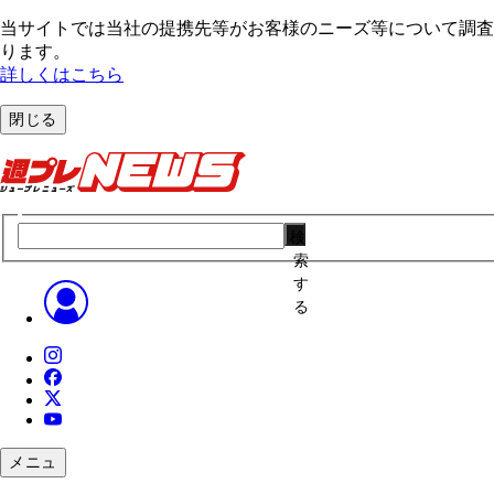
当サイトでは当社の提携先等がお客様のニーズ等について調査・
ります。
詳しくはこちら
閉じる
検
索
す
る
メニュ