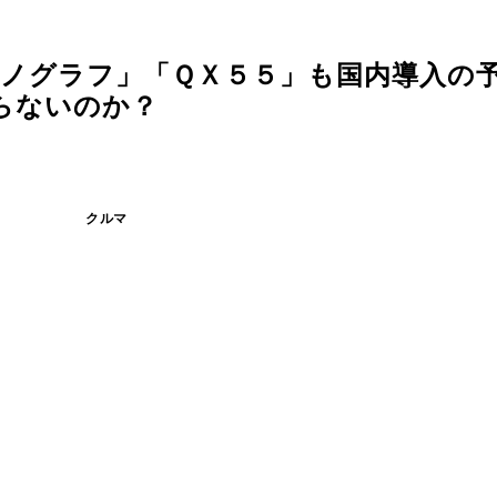
モノグラフ」「ＱＸ５５」も国内導入
らないのか？
クルマ