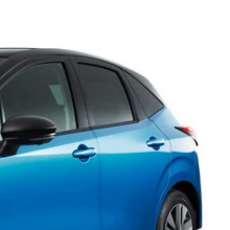
３０万円
しいルーフラインが特徴だ
」を日本で発表して話題に