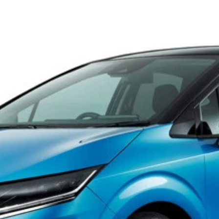
Ｑ４５」。１８金製やダイヤの鍵も用意。価格は５２０万～６
ーペのインフィニティ「ＱＸ５５」。まるでクーペのような美
の高解像度モニター
ティ」は、３列シートを持つ新型ＳＵＶ「ＱＸ６０モノグラフ