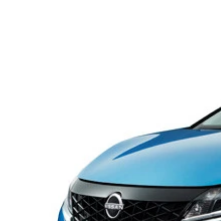
１９８９年に日産から発売された「インフィニティ
昨年１１月にワールドプレミアされた新型ＳＵＶク
室内で目を引くのは、上側８インチ、下側７インチ
昨年９月、日産のプレミアムブランド「インフィニ