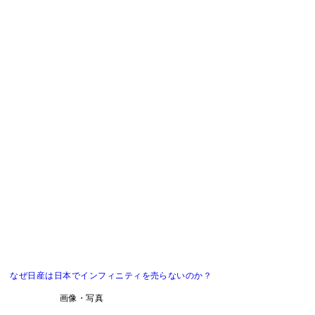
？ なぜ日産は日本でインフィニティを売らないのか？
画像・写真