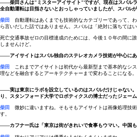
――柴田さんは"ミスターアイサイト"ですが、現在はスバル
全自動運転は目指さないとおっしゃっていましたが、スバルが
柴田
自動運転はあくまでも技術的なカテゴリーであって、わ
ら言いだした話ではありません。スバルは「絶対に落ちてはい
死亡交通事故ゼロの目標達成のためには、今後１０年の間に誰
しませんけど。
――アイサイトはスバル独自のステレオカメラ技術が中心にあ
柴田
これまでアイサイトは初代から最新型まで基本的なシス
理などを融合するとアーキテクチャーまで変わることになる
――実は東京にラボを設立しているのはスバルだけじゃない
り、スタンフォード大学でロボティクスの博士だったジェーム
柴田
微妙に違いますね。そもそもアイサイトは画像処理技術
す。
――カフナー氏は「東京は街がきれいで食事もウマい。中国も