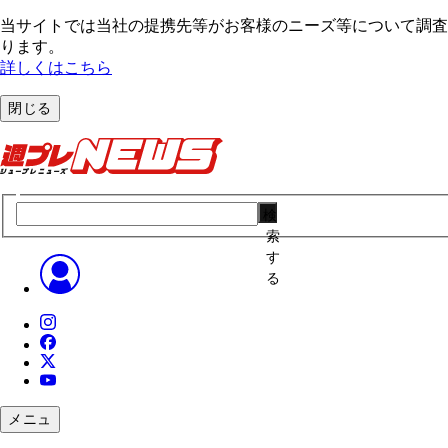
当サイトでは当社の提携先等がお客様のニーズ等について調査・
ります。
詳しくはこちら
閉じる
検
索
す
る
メニュ