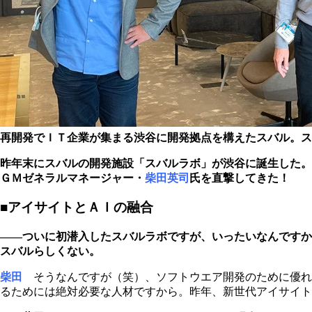
再開発でＩＴ企業が集まる渋谷に開発拠点を構えたスバル。ス
昨年末にスバルの開発施設「スバルラボ」が渋谷に誕生した。
ＧＭゼネラルマネージャー・
柴田英司
氏を直撃してきた！
■アイサイトとＡＩの融合
――ついに初潜入したスバルラボですが、いったいなんですか
スバルらしくない。
柴田
そうなんですが（笑）、ソフトウエア開発のために優れ
るためには絶対必要な人材ですから。昨年、新世代アイサイト