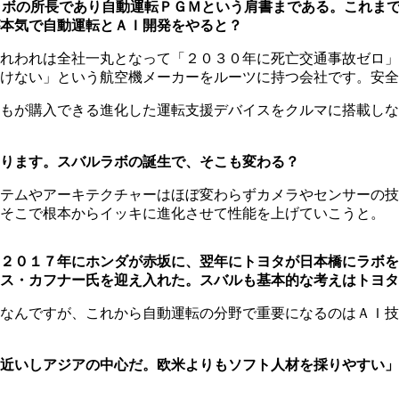
ラボの所長であり自動運転ＰＧＭという肩書まである。これま
本気で自動運転とＡＩ開発をやると？
れわれは全社一丸となって「２０３０年に死亡交通事故ゼロ」
けない」という航空機メーカーをルーツに持つ会社です。安全
もが購入できる進化した運転支援デバイスをクルマに搭載しな
ります。スバルラボの誕生で、そこも変わる？
テムやアーキテクチャーはほぼ変わらずカメラやセンサーの技
。そこで根本からイッキに進化させて性能を上げていこうと。
。２０１７年にホンダが赤坂に、翌年にトヨタが日本橋にラボ
ス・カフナー氏を迎え入れた。スバルも基本的な考えはトヨタ
なんですが、これから自動運転の分野で重要になるのはＡＩ技
近いしアジアの中心だ。欧米よりもソフト人材を採りやすい」