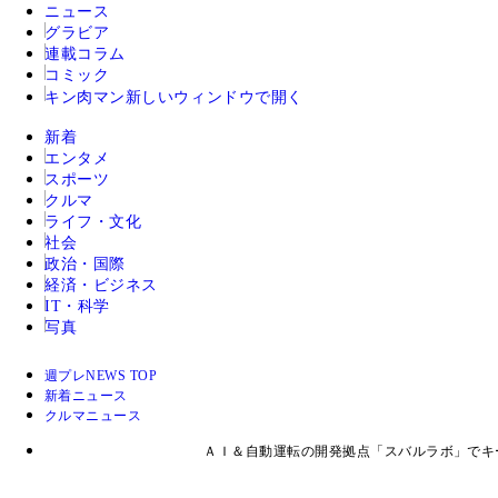
ニュース
グラビア
連載コラム
コミック
キン肉マン
新しいウィンドウで開く
新着
エンタメ
スポーツ
クルマ
ライフ・文化
社会
政治・国際
経済・ビジネス
IT・科学
写真
週プレNEWS TOP
新着ニュース
クルマニュース
ＡＩ＆自動運転の開発拠点「スバルラボ」でキ