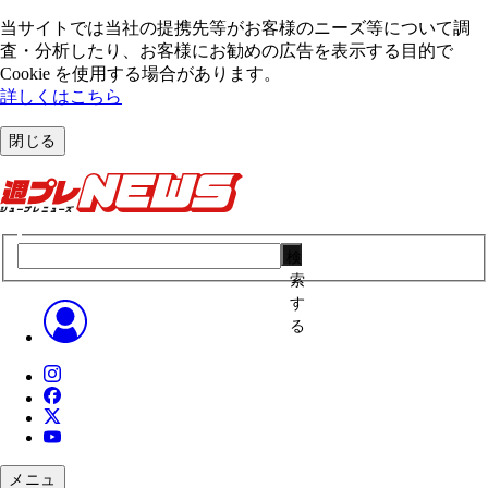
当サイトでは当社の提携先等がお客様のニーズ等について調
査・分析したり、お客様にお勧めの広告を表⽰する⽬的で
Cookie を使⽤する場合があります。
詳しくはこちら
閉じる
検
索
す
る
メニュ