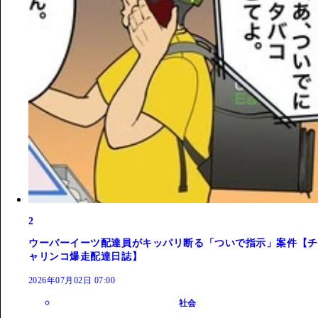
2
ウーバーイーツ配達員がキッパリ断る「ついで指示」案件【チ
ャリンコ爆走配達日誌】
2026年07月02日 07:00
社会