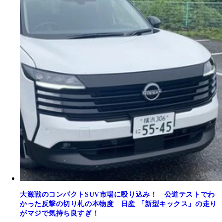
大激戦のコンパクトSUV市場に殴り込み！ 公道テストでわ
かった反撃の切り札の本物度 日産 「新型キックス」の走り
がマジで気持ち良すぎ！