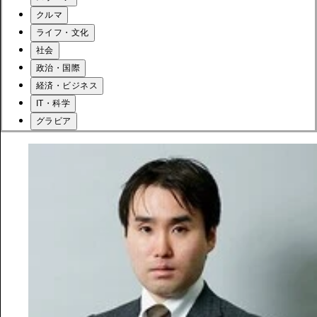
クルマ
ライフ・文化
社会
政治・国際
経済・ビジネス
IT・科学
グラビア