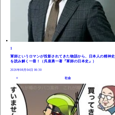
1
軍師というロマンが投影されてきた物語から、日本人の精神史
を読み解く一冊！（呉座勇一著『軍師の日本史』）
2026年08月04日 06:30
社会