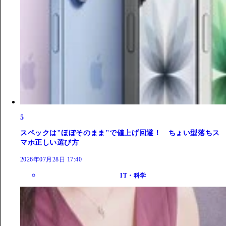
5
スペックは"ほぼそのまま"で値上げ回避！ ちょい型落ちス
マホ正しい選び方
2026年07月28日 17:40
IT・科学