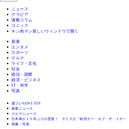
ニュース
グラビア
連載コラム
コミック
キン肉マン
新しいウィンドウで開く
新着
エンタメ
スポーツ
クルマ
ライフ・文化
社会
政治・国際
経済・ビジネス
IT・科学
写真
週プレNEWS TOP
新着ニュース
クルマニュース
日本車が１０年ぶりの受賞！ ヤリスが「欧州カー・オブ・ザ・イヤー
画像・写真