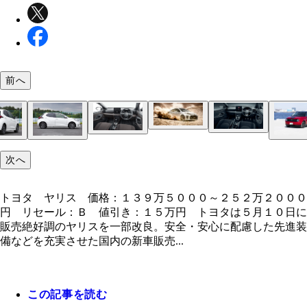
前へ
トヨタ ＧＲヤリス 価格：２６５万～４５６万円
セール：Ａ 値引き：１８万円 英国カー・オブ・
速度計はフルスケールで２８０ｋｍ／ｈ。エンジン
イヤー２０２１を受賞したＧＲヤリス。審査員は絶
走りがクローズアップされるヤリスだが、インテリ
６リットルの直３ターボを搭載で最高出力２７２馬
嵐だった
質感も見どころ。実用燃費もスゴい
トヨタ ヤリス 価格：１３９万５０００～２５２
ヤリスのボディサイズは、全長３９４０ｍｍ×全幅
２万台に迫る台数を売り、４月も新車販売トップを
ホンダ ホンダｅ 価格：４５１万～４９５万円 
内装で目を引くのが、ズラリと並んだワイドビジョ
次へ
０００円 リセール：Ｂ 値引き：１５万円 トヨ
９５ｍｍ×全高１５００ｍｍ
したヤリス
ール：Ｂ 値引き：３万円 昨年１１月にドイツカ
ンストルメントパネルだ
５月１０日に販売絶好調のヤリスを一部改良。安全
オブ・ザ・イヤー２０２１を戴冠。日本車初の快挙
トヨタ ヤリス 価格：１３９万５０００～２５２万２０００
心に配慮した先進装備などを充実させた
円 リセール：Ｂ 値引き：１５万円 トヨタは５月１０日に
販売絶好調のヤリスを一部改良。安全・安心に配慮した先進装
備などを充実させた国内の新車販売...
この記事を読む