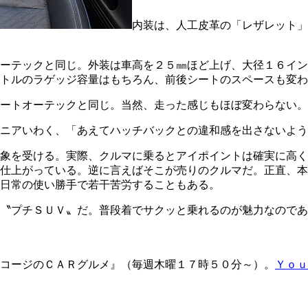
内装は、人工皮革の「レザレット」
ーテックと同じ。外装は車高を２５㎜ほど上げ、大径１６イン
トルのラゲッジ容量はもちろん、前後シートのスペースも変わ
ートオーテックと同じ。当然、走った感じもほぼ変わらない。
ニアいわく、「あえてハッチバックとの違和感を出さないよう
象を受ける。実際、クルマに乗るとアイポイントは確実に高く
仕上がっている。逆に言えばそこが売りのクルマだ。正直、本
日常の使い勝手で若干苦労することもある。
る〝プチＳＵＶ〟だ。普段着でサクッと乗れるのが魅力なので
コージのＣＡＲグルメ』（毎週木曜１７時５０分～）。
Ｙｏｕ