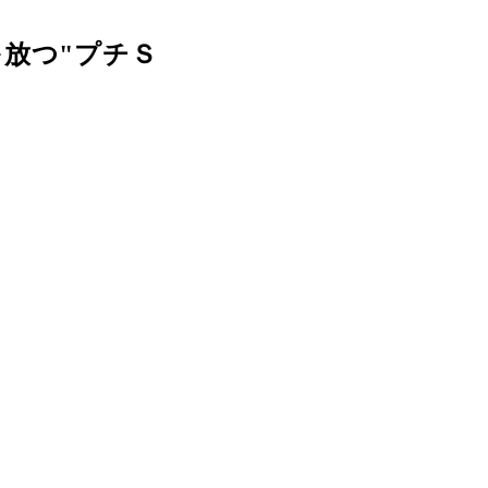
放つ"プチＳ