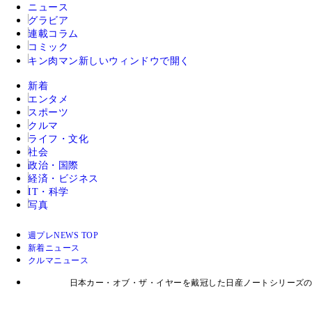
ニュース
グラビア
連載コラム
コミック
キン肉マン
新しいウィンドウで開く
新着
エンタメ
スポーツ
クルマ
ライフ・文化
社会
政治・国際
経済・ビジネス
IT・科学
写真
週プレNEWS TOP
新着ニュース
クルマニュース
日本カー・オブ・ザ・イヤーを戴冠した日産ノートシリーズの