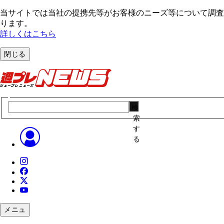
当サイトでは当社の提携先等がお客様のニーズ等について調査・
ります。
詳しくはこちら
閉じる
検
索
す
る
メニュ