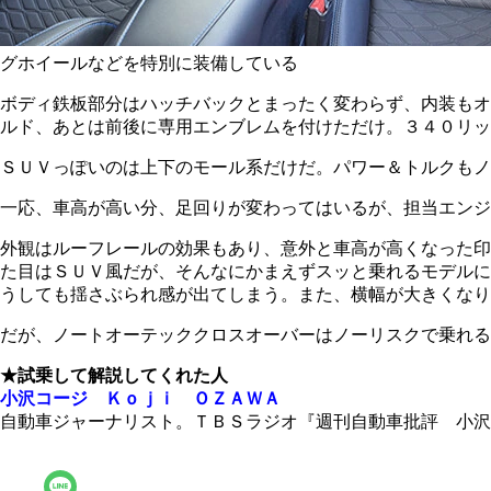
グホイールなどを特別に装備している
ボディ鉄板部分はハッチバックとまったく変わらず、内装もオ
ルド、あとは前後に専用エンブレムを付けただけ。３４０リッ
ＳＵＶっぽいのは上下のモール系だけだ。パワー＆トルクもノ
一応、車高が高い分、足回りが変わってはいるが、担当エンジ
外観はルーフレールの効果もあり、意外と車高が高くなった印
た目はＳＵＶ風だが、そんなにかまえずスッと乗れるモデルに
うしても揺さぶられ感が出てしまう。また、横幅が大きくなり
だが、ノートオーテッククロスオーバーはノーリスクで乗れ
★試乗して解説してくれた人
小沢コージ Ｋｏｊｉ ＯＺＡＷＡ
自動車ジャーナリスト。ＴＢＳラジオ『週刊自動車批評 小沢