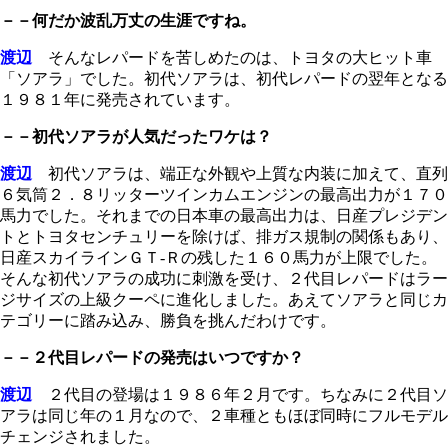
－－何だか波乱万丈の生涯ですね。
渡辺
そんなレパードを苦しめたのは、トヨタの大ヒット車
「ソアラ」でした。初代ソアラは、初代レパードの翌年となる
１９８１年に発売されています。
－－初代ソアラが人気だったワケは？
渡辺
初代ソアラは、端正な外観や上質な内装に加えて、直列
６気筒２．８リッターツインカムエンジンの最高出力が１７０
馬力でした。それまでの日本車の最高出力は、日産プレジデン
トとトヨタセンチュリーを除けば、排ガス規制の関係もあり、
日産スカイラインＧＴ‐Ｒの残した１６０馬力が上限でした。
そんな初代ソアラの成功に刺激を受け、２代目レパードはラー
ジサイズの上級クーペに進化しました。あえてソアラと同じカ
テゴリーに踏み込み、勝負を挑んだわけです。
－－２代目レパードの発売はいつですか？
渡辺
２代目の登場は１９８６年２月です。ちなみに２代目ソ
アラは同じ年の１月なので、２車種ともほぼ同時にフルモデル
チェンジされました。