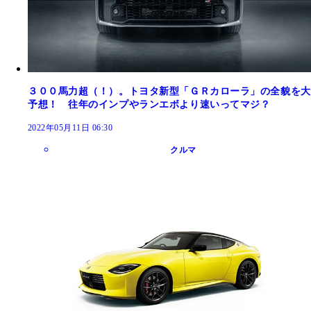
３００馬力超（！）。トヨタ新型「ＧＲカローラ」の全貌を大
予想！ 往年のインプやランエボより速いってマジ？
2022年05月11日 06:30
クルマ