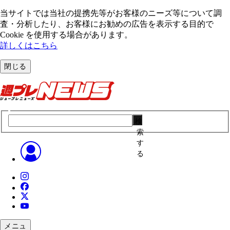
当サイトでは当社の提携先等がお客様のニーズ等について調
査・分析したり、お客様にお勧めの広告を表⽰する⽬的で
Cookie を使⽤する場合があります。
詳しくはこちら
閉じる
検
索
す
る
メニュ