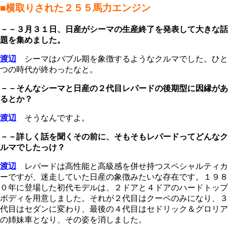
■横取りされた２５５馬力エンジン
－－３月３１日、日産がシーマの生産終了を発表して大きな話
題を集めました。
渡辺
シーマはバブル期を象徴するようなクルマでした。ひと
つの時代が終わったなと。
－－そんなシーマと日産の２代目レパードの後期型に因縁があ
るとか？
渡辺
そうなんですよ。
－－詳しく話を聞くその前に、そもそもレパードってどんなク
ルマでしたっけ？
渡辺
レパードは高性能と高級感を併せ持つスペシャルティカ
ーですが、迷走していた日産の象徴みたいな存在です。１９８
０年に登場した初代モデルは、２ドアと４ドアのハードトップ
ボディを用意しました。それが２代目はクーペのみになり、３
代目はセダンに変わり、最後の４代目はセドリック＆グロリア
の姉妹車となり、その姿を消しました。