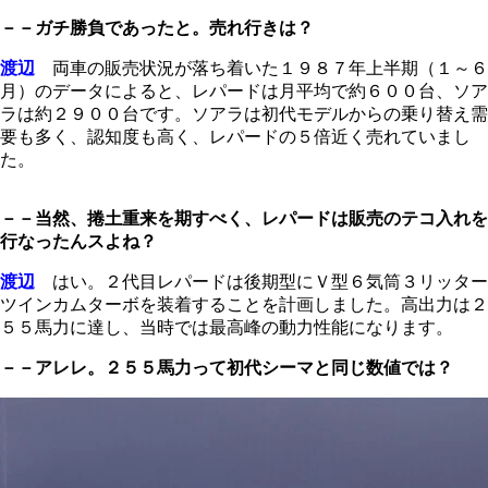
－－ガチ勝負であったと。売れ行きは？
渡辺
両車の販売状況が落ち着いた１９８７年上半期（１～６
月）のデータによると、レパードは月平均で約６００台、ソア
ラは約２９００台です。ソアラは初代モデルからの乗り替え需
要も多く、認知度も高く、レパードの５倍近く売れていまし
た。
－－当然、捲土重来を期すべく、レパードは販売のテコ入れを
行なったんスよね？
渡辺
はい。２代目レパードは後期型にＶ型６気筒３リッター
ツインカムターボを装着することを計画しました。高出力は２
５５馬力に達し、当時では最高峰の動力性能になります。
－－アレレ。２５５馬力って初代シーマと同じ数値では？