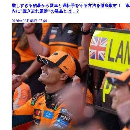
厳しすぎる酷暑から愛車と運転手を守る方法を徹底取材！ 車
内に"置き忘れ厳禁"の製品とは...？
2026年08月08日 07:00