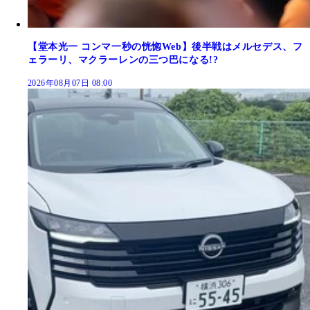
【堂本光一 コンマ一秒の恍惚Web】後半戦はメルセデス、フ
ェラーリ、マクラーレンの三つ巴になる!?
2026年08月07日 08:00