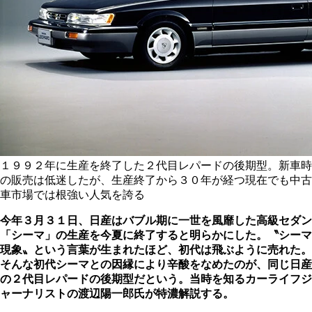
１９９２年に生産を終了した２代目レパードの後期型。新車時
の販売は低迷したが、生産終了から３０年が経つ現在でも中古
車市場では根強い人気を誇る
今年３月３１日、日産はバブル期に一世を風靡した高級セダン
「シーマ」の生産を今夏に終了すると明らかにした。〝シーマ
現象〟という言葉が生まれたほど、初代は飛ぶように売れた。
そんな初代シーマとの因縁により辛酸をなめたのが、同じ日産
の２代目レパードの後期型だという。当時を知るカーライフジ
ャーナリストの渡辺陽一郎氏が特濃解説する。