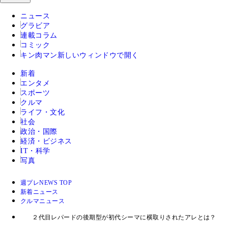
ニュース
グラビア
連載コラム
コミック
キン肉マン
新しいウィンドウで開く
新着
エンタメ
スポーツ
クルマ
ライフ・文化
社会
政治・国際
経済・ビジネス
IT・科学
写真
週プレNEWS TOP
新着ニュース
クルマニュース
２代目レパードの後期型が初代シーマに横取りされたアレとは？