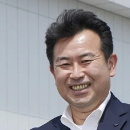
この空間認識をベースにクルマが判断、回避行動をとるという
路の左脇の駐車場からいきなりクルマがバックで飛び出してく
るも、今度は道路右脇から歩行者が！ これも自動で回避
車両。ベースはスカイライン。屋根にはキモとなるＬｉＤＡＲ
い、物体の形状や距離を高精度で測定できるセンサーである
ーダー、１０個のカメラを搭載。トランクにも機材が満載