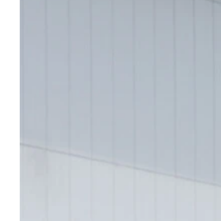
ＬｉＤＡＲは瞬時に正確な３Ｄ空間を構築できる。
複雑な運転シーンのデモンストレーション。まず道
バックで飛び出してきたクルマを右に避けて回避す
今回のデモンストレーションを行なった日産の実験
屋根の上にあるのがＬｉＤＡＲ。レーザー光線を使
実験車両にはＬｉＤＡＲ以外にも、７基のミリ波レ