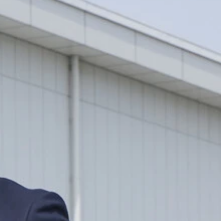
る。しかし、ステアリング操作のみ自動で回避
を搭載