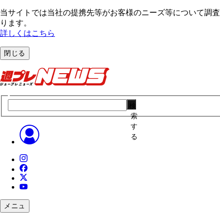
当サイトでは当社の提携先等がお客様のニーズ等について調査・
ります。
詳しくはこちら
閉じる
検
索
す
る
メニュ