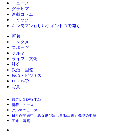
ニュース
グラビア
連載コラム
コミック
キン肉マン
新しいウィンドウで開く
新着
エンタメ
スポーツ
クルマ
ライフ・文化
社会
政治・国際
経済・ビジネス
IT・科学
写真
週プレNEWS TOP
新着ニュース
クルマニュース
日産が開発中「急な飛び出し自動回避」機能の中身
画像・写真