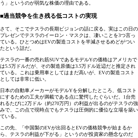
う」というのが弱気な株価の理由である。
■過当競争を生き残る低コストの実現
さて、そこでテスラの長期ビジョンの話に戻る。実はこの日の
プレゼンでテスラのイーロン・マスクは、凄いことを3つ言っ
ている。ひとつめはEVの製造コストを半減させるめどがつい
たという話だ。
テスラの一番の売れ筋SUVであるモデルYの価格はアメリカで
は5.5万ドルだが、その製造原価は3.5万ドル近辺だと推定され
ている。これは乗用車としてはまだ高いが、EVの製造コスト
としては非常に低い。
日本の自動車メーカーがモデルYを分解したところ、低コスト
にするための工夫が満載である点に驚愕したぐらいだ。1台売
れるたびに2万ドル（約270万円）の利益が出るのがテスラの強
みで、この点で現時点でもテスラは圧倒的に優位な立場を築い
ている。
この先、「中国製のEVが出回るとEVの価格競争が始まるか
ら、テスラの利益が下がる」というのが投資家の懸念なのだ