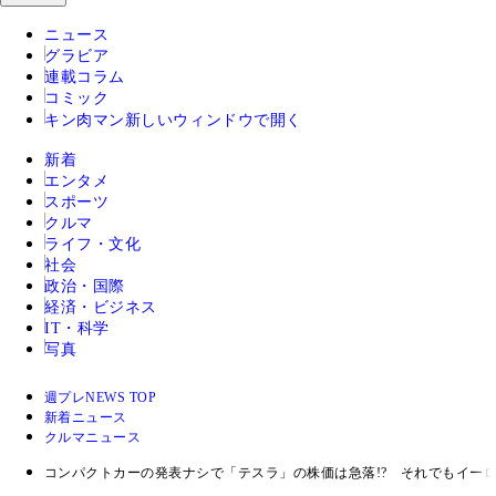
ニュース
グラビア
連載コラム
コミック
キン肉マン
新しいウィンドウで開く
新着
エンタメ
スポーツ
クルマ
ライフ・文化
社会
政治・国際
経済・ビジネス
IT・科学
写真
週プレNEWS TOP
新着ニュース
クルマニュース
コンパクトカーの発表ナシで「テスラ」の株価は急落!? それでもイー