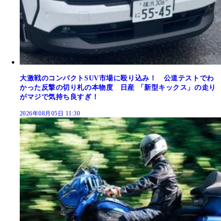
大激戦のコンパクトSUV市場に殴り込み！ 公道テストでわ
かった反撃の切り札の本物度 日産 「新型キックス」の走り
がマジで気持ち良すぎ！
2026年08月05日 11:30