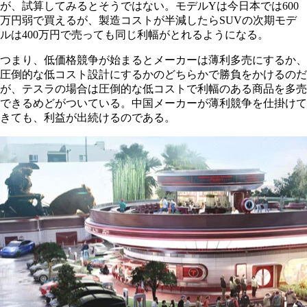
が、試算してみるとそうではない。モデルYは今日本では600
万円弱で買えるが、製造コストが半減したらSUVの次期モデ
ルは400万円で売っても同じ利幅がとれるようになる。
つまり、低価格競争が始まるとメーカーは薄利多売にするか、
圧倒的な低コスト設計にするかのどちらかで勝負をかけるのだ
が、テスラの場合は圧倒的な低コストで利幅のある商品を多売
できるめどがついている。中国メーカーが薄利競争を仕掛けて
きても、利益が出続けるのである。