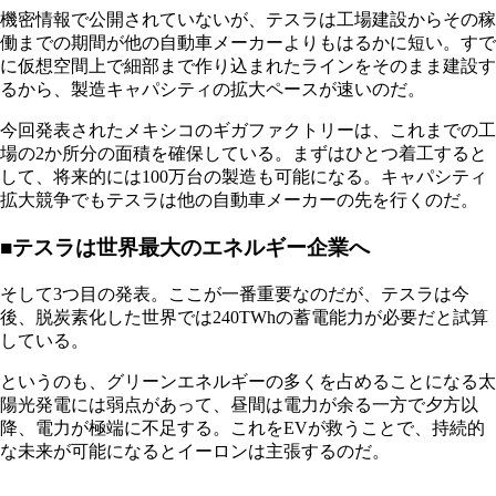
機密情報で公開されていないが、テスラは工場建設からその稼
働までの期間が他の自動車メーカーよりもはるかに短い。すで
に仮想空間上で細部まで作り込まれたラインをそのまま建設す
るから、製造キャパシティの拡大ペースが速いのだ。
今回発表されたメキシコのギガファクトリーは、これまでの工
場の2か所分の面積を確保している。まずはひとつ着工すると
して、将来的には100万台の製造も可能になる。キャパシティ
拡大競争でもテスラは他の自動車メーカーの先を行くのだ。
■テスラは世界最大のエネルギー企業へ
そして3つ目の発表。ここが一番重要なのだが、テスラは今
後、脱炭素化した世界では240TWhの蓄電能力が必要だと試算
している。
というのも、グリーンエネルギーの多くを占めることになる太
陽光発電には弱点があって、昼間は電力が余る一方で夕方以
降、電力が極端に不足する。これをEVが救うことで、持続的
な未来が可能になるとイーロンは主張するのだ。