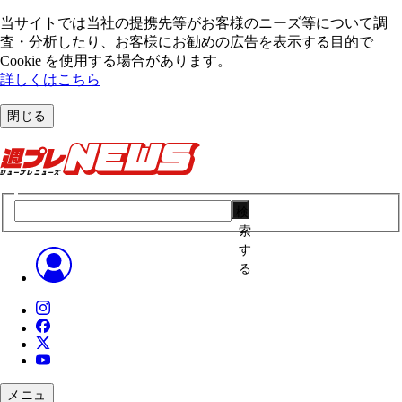
当サイトでは当社の提携先等がお客様のニーズ等について調
査・分析したり、お客様にお勧めの広告を表⽰する⽬的で
Cookie を使⽤する場合があります。
詳しくはこちら
閉じる
検
索
す
る
メニュ