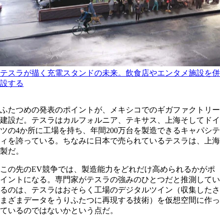
テスラが描く充電スタンドの未来。飲食店やエンタメ施設を併
設する
ふたつめの発表のポイントが、メキシコでのギガファクトリー
建設だ。テスラはカルフォルニア、テキサス、上海そしてドイ
ツの4か所に工場を持ち、年間200万台を製造できるキャパシテ
ィを誇っている。ちなみに日本で売られているテスラは、上海
製だ。
この先のEV競争では、製造能力をどれだけ高められるかがポ
イントになる。専門家がテスラの強みのひとつだと推測してい
るのは、テスラはおそらく工場のデジタルツイン（収集したさ
まざまデータをうりふたつに再現する技術）を仮想空間に作っ
ているのではないかという点だ。