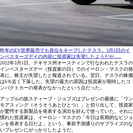
昨年のEV世界販売でも首位をキープしたテスラ。3月1日のイ
ンベスターズデイの内容に投資家は失望したようだが......
2022年3月1日、テキサス州オースティンで行なわれたテスラの
インベスターズデー（投資家の日）でのイーロン・マスクの発
表に、株主が失望したと報道されている。翌日、テスラの株価
は6％近く下落した。失望の最大の原因は投資家が期待したコ
ンパクトカーの発表がなかったという点だった。
アップルの故スティーブ・ジョブズはプレゼンの最後に「ワン
モアスィング（そうそうあとひとつ）」と切り出して、投資家
が驚愕する新製品を発表する演出を好んで使っていた。それに
慣れた投資家は、イーロン・マスクの「今日は長期的なビジョ
ンを発表する日だよ」という、事前予測通りのサプライズのな
いプレゼンにがっかりしたようだ。