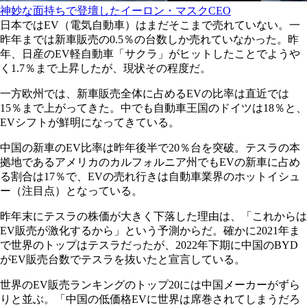
神妙な面持ちで登壇したイーロン・マスクCEO
日本ではEV（電気自動車）はまだそこまで売れていない。一
昨年までは新車販売の0.5％の台数しか売れていなかった。昨
年、日産のEV軽自動車「サクラ」がヒットしたことでようや
く1.7％まで上昇したが、現状その程度だ。
一方欧州では、新車販売全体に占めるEVの比率は直近では
15％まで上がってきた。中でも自動車王国のドイツは18％と、
EVシフトが鮮明になってきている。
中国の新車のEV比率は昨年後半で20％台を突破。テスラの本
拠地であるアメリカのカルフォルニア州でもEVの新車に占め
る割合は17％で、EVの売れ行きは自動車業界のホットイシュ
ー（注目点）となっている。
昨年末にテスラの株価が大きく下落した理由は、「これからは
EV販売が激化するから」という予測からだ。確かに2021年ま
で世界のトップはテスラだったが、2022年下期に中国のBYD
がEV販売台数でテスラを抜いたと宣言している。
世界のEV販売ランキングのトップ20には中国メーカーがずら
りと並ぶ。「中国の低価格EVに世界は席巻されてしまうだろ