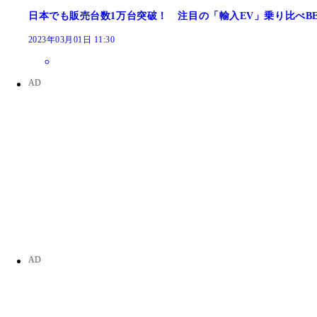
日本でも販売台数1万台突破！ 注目の「輸入EV」乗り比べBE
2023年03月01日 11:30
主要国の「脱ガソリン車」への取り組み