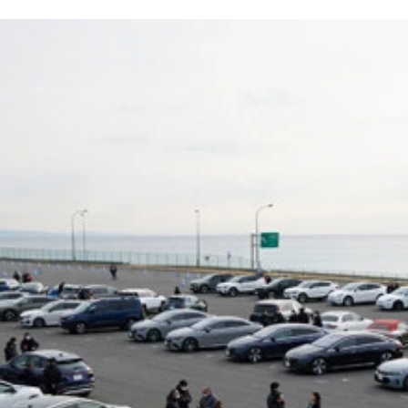
EV「ID.2オール」のプロトタイプを初公開。着々とラインナ
～3月）のEVの世界販売が過去最高の5万1600台をマーク（前
池スタックを使用する「iX5ハイドロジェン」の実証実験を日本
、続投を決めた豊田会長。長年の日本の脱炭素への取り組みな