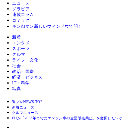
ニュース
グラビア
連載コラム
コミック
キン肉マン
新しいウィンドウで開く
新着
エンタメ
スポーツ
クルマ
ライフ・文化
社会
政治・国際
経済・ビジネス
IT・科学
写真
週プレNEWS TOP
新着ニュース
クルマニュース
EUが「2035年までにエンジン車の全面販売禁止」を撤回したワケ