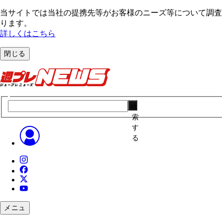
当サイトでは当社の提携先等がお客様のニーズ等について調査・
ります。
詳しくはこちら
閉じる
検
索
す
る
メニュ