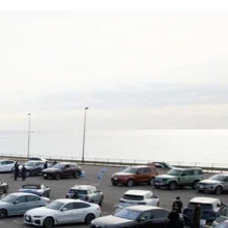
ップを増殖中
年同期比89％増）と発表
で行なうと発表
どを国際社会に訴える