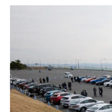
3月15日、フォルクスワーゲンは25年に市販予定の
4月12日、メルセデス・ベンツは23年第1四半期（1
4月14日、BMWは7月下旬からトヨタ製の燃料電
自工会の会長職の辞任を表明していたが、慰留され