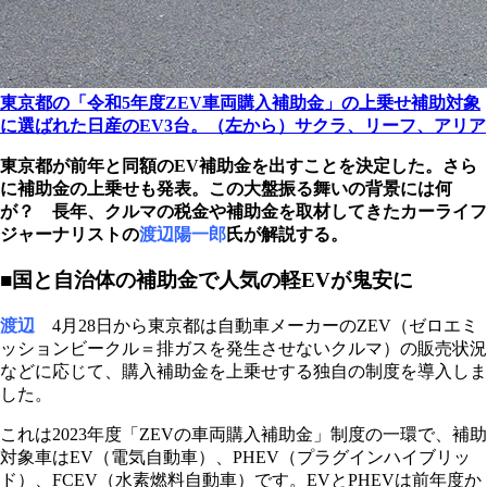
東京都の「令和5年度ZEV車両購入補助金」の上乗せ補助対象
に選ばれた日産のEV3台。（左から）サクラ、リーフ、アリア
東京都が前年と同額のEV補助金を出すことを決定した。さら
に補助金の上乗せも発表。この大盤振る舞いの背景には何
が？ 長年、クルマの税金や補助金を取材してきたカーライフ
ジャーナリストの
渡辺陽一郎
氏が解説する。
■国と自治体の補助金で人気の軽EVが鬼安に
渡辺
4月28日から東京都は自動車メーカーのZEV（ゼロエミ
ッションビークル＝排ガスを発生させないクルマ）の販売状況
などに応じて、購入補助金を上乗せする独自の制度を導入しま
した。
これは2023年度「ZEVの車両購入補助金」制度の一環で、補助
対象車はEV（電気自動車）、PHEV（プラグインハイブリッ
ド）、FCEV（水素燃料自動車）です。EVとPHEVは前年度か