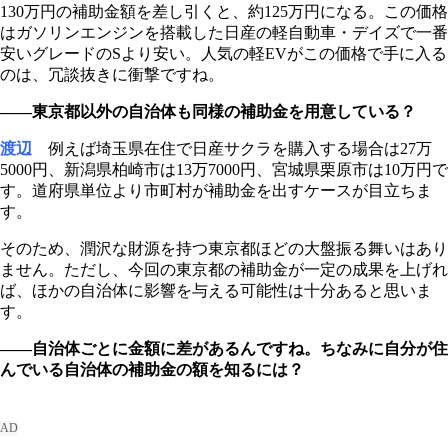
130万円の補助金額を差し引くと、約125万円になる。この価格
はガソリンエンジンを搭載した日産の軽自動車・デイズで一番
安いグレードのSより安い。人気の軽EVがこの価格で手に入る
のは、冗談抜きに衝撃ですね。
――東京都以外の自治体も同様の補助金を用意している？
渡辺
例えば埼玉県在住で日産サクラを購入する場合は27万
5000円、新潟県柏崎市は13万7000円、宮城県栗原市は10万円で
す。道府県単位より市町村が補助金を出すケースが目立ちま
す。
そのため、潤沢な財源を持つ東京都ほどの大盤振る舞いはあり
ません。ただし、今回の東京都の補助金が一定の成果を上げれ
ば、ほかの自治体に影響を与える可能性は十分あると思いま
す。
――自治体ごとに金額に差があるんですね。ちなみに自分が住
んでいる自治体の補助金の額を知るには？