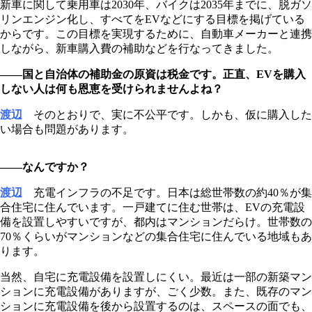
新車に関して乗用車は2030年、バイクは2035年までに、脱ガソ
リンエンジン化し、すべてをEVなどにする目標を掲げている
からです。この目標を実現するために、自動車メーカーと連携
しながら、新車購入費の補助などを行なってきました。
――国と自治体の補助金の原資は税金です。正直、EVを購入
しない人は何も恩恵を受けられませんよね？
渡辺
そのとおりで、実に不公平です。しかも、仮に購入した
い場合も問題があります。
――なんですか？
渡辺
充電インフラの不足です。日本は総世帯数の約40％が集
合住宅に住んでいます。一戸建てに住む世帯は、EVの充電設
備を設置しやすいですが、都内はマンションだらけ。世帯数の
70％くらいがマンションなどの集合住宅に住んでいる地域もあ
ります。
当然、自宅に充電設備を設置しにくい。最近は一部の新築マン
ションに充電設備がありますが、ごく少数。また、既存のマン
ションに充電設備を後から設置するのは、スペースの面でも、