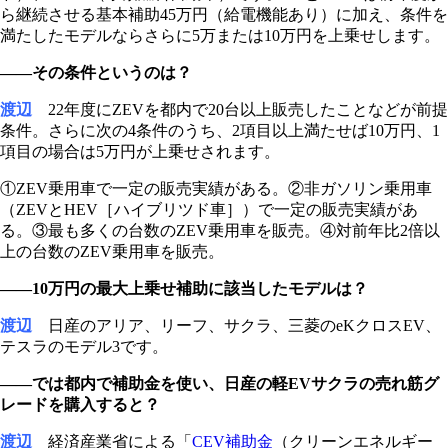
ら継続させる基本補助45万円（給電機能あり）に加え、条件を
満たしたモデルならさらに5万または10万円を上乗せします。
――その条件というのは？
渡辺
22年度にZEVを都内で20台以上販売したことなどが前提
条件。さらに次の4条件のうち、2項目以上満たせば10万円、1
項目の場合は5万円が上乗せされます。
①ZEV乗用車で一定の販売実績がある。②非ガソリン乗用車
（ZEVとHEV［ハイブリツド車］）で一定の販売実績があ
る。③最も多くの台数のZEV乗用車を販売。④対前年比2倍以
上の台数のZEV乗用車を販売。
――10万円の最大上乗せ補助に該当したモデルは？
渡辺
日産のアリア、リーフ、サクラ、三菱のeKクロスEV、
テスラのモデル3です。
――では都内で補助金を使い、日産の軽EVサクラの売れ筋グ
レードを購入すると？
渡辺
経済産業省による「
CEV補助金
（クリーンエネルギー