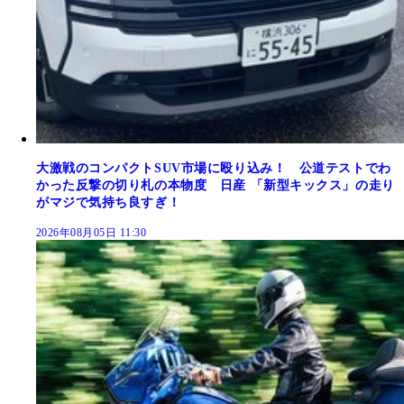
大激戦のコンパクトSUV市場に殴り込み！ 公道テストでわ
かった反撃の切り札の本物度 日産 「新型キックス」の走り
がマジで気持ち良すぎ！
2026年08月05日 11:30