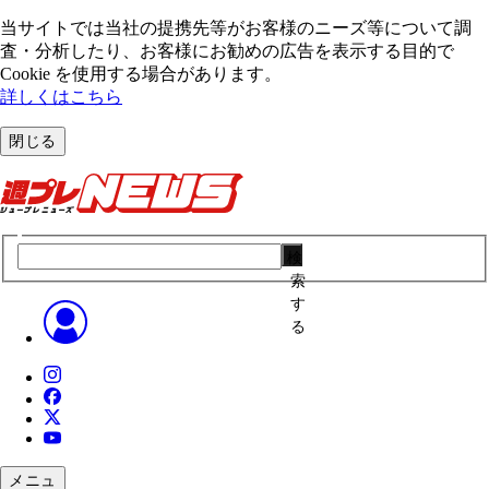
当サイトでは当社の提携先等がお客様のニーズ等について調
査・分析したり、お客様にお勧めの広告を表⽰する⽬的で
Cookie を使⽤する場合があります。
詳しくはこちら
閉じる
検
索
す
る
メニュ