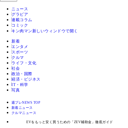
ニュース
グラビア
連載コラム
コミック
キン肉マン
新しいウィンドウで開く
新着
エンタメ
スポーツ
クルマ
ライフ・文化
社会
政治・国際
経済・ビジネス
IT・科学
写真
週プレNEWS TOP
新着ニュース
クルマニュース
EVをもっと安く買うための「ZEV補助金」徹底ガイド