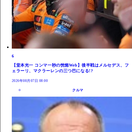
6
【堂本光一 コンマ一秒の恍惚Web】後半戦はメルセデス、フ
ェラーリ、マクラーレンの三つ巴になる!?
2026年08月07日 08:00
クルマ