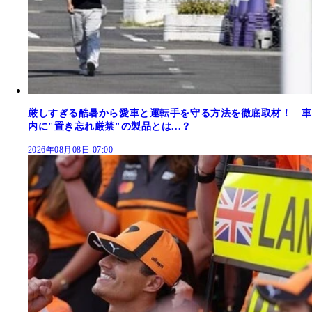
厳しすぎる酷暑から愛車と運転手を守る方法を徹底取材！ 車
内に"置き忘れ厳禁"の製品とは...？
2026年08月08日 07:00