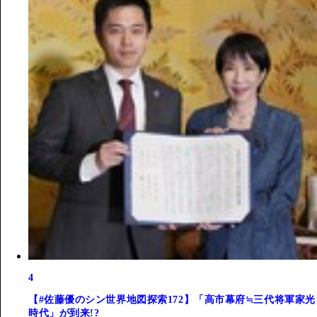
4
【#佐藤優のシン世界地図探索172】「高市幕府≒三代将軍家光
時代」が到来!?