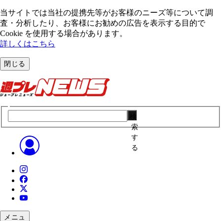
当サイトでは当社の提携先等がお客様のニーズ等について調
査・分析したり、お客様にお勧めの広告を表⽰する⽬的で
Cookie を使⽤する場合があります。
詳しくはこちら
閉じる
検
索
す
る
メニュ