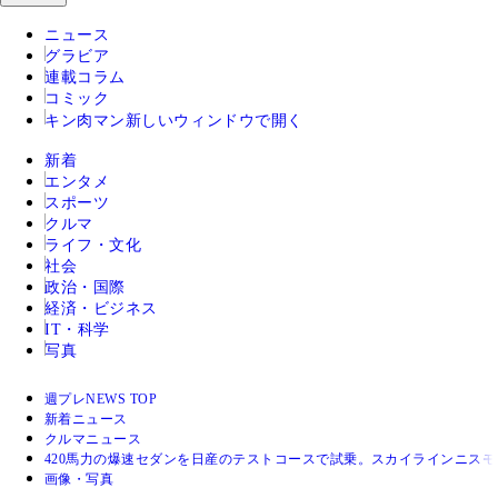
ニュース
グラビア
連載コラム
コミック
キン肉マン
新しいウィンドウで開く
新着
エンタメ
スポーツ
クルマ
ライフ・文化
社会
政治・国際
経済・ビジネス
IT・科学
写真
週プレNEWS TOP
新着ニュース
クルマニュース
420馬力の爆速セダンを日産のテストコースで試乗。スカイラインニスモ
画像・写真