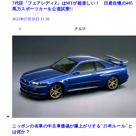
7代目「フェアレディZ」はMTが超楽しい！ 日産自慢の405
馬力スポーツカーを公道試乗!!
2023年07月26日 11:30
クルマ
ニッポンの名車の中古車価値が爆上がりする"25年ルール"と
は何か？