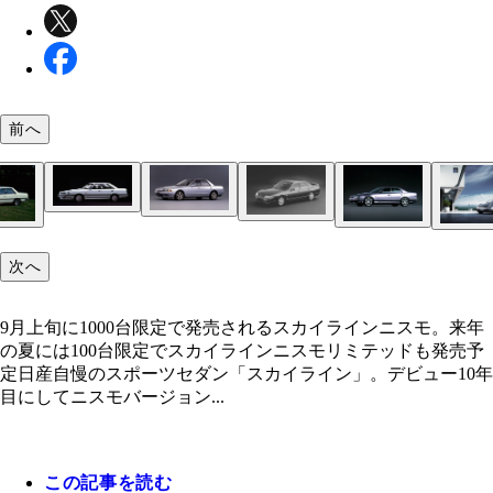
前へ
徹底的に磨き上げられた足回りもあり、速度を高め
2006年 12代目スカイライン
っても全然不安がない。もちろん、エアロも専用設
1985年 7代目スカイライン
1989年 8代目スカイライン
9月上旬に1000台限定で発売されるスカイラインニ
1993年 9代目スカイライン
1968年 3代目スカイライン
ニスモ専用のレカロシートの調整はマニュアル式。
スカイラインニスモはセダンなので、後席は広々。
1972年 4代目スカイライン
エンジンはV6の3リットル。ニスモの手によるチュ
タイヤは専用開発なので、ベース車と異なり、ラン
来年の夏には100台限定でスカイラインニスモリミ
日産 スカイラインニスモ 価格：788万400～84
ファン感涙なのがリアバンパー下部。ニスモのロー
ターやセンターコンソールなどにはニスモの文字が
試乗と解説をした山本シンヤ氏
次へ
持ちでも安心だ。ちなみにインテリアの基本色はブ
1998年 10代目スカイライン
1981年 6代目スカイライン
で大化け。来夏発売のリミテッドは匠による手組み
ット（パンクしても一定距離を走れるタイヤ）では
も発売予定
スカイラインニスモのベースは2019年に追加され
2001年 11代目スカイライン
ーらしく、ド派手なフォグランプとニスモのエンブ
れている
ク
る
1977年 5代目スカイライン
イライン400R。フロントバンパーは冷却機能を高
が！
1957年 初代スカイライン
1963年 2代目スカイライン
9月上旬に1000台限定で発売されるスカイラインニスモ。来年
用設計になっている
の夏には100台限定でスカイラインニスモリミテッドも発売予
定日産自慢のスポーツセダン「スカイライン」。デビュー10年
目にしてニスモバージョン...
この記事を読む