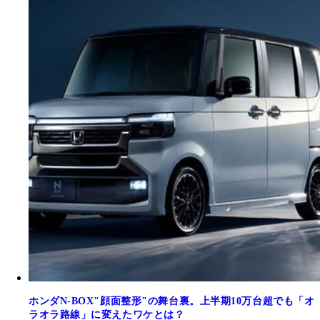
ホンダN-BOX"顔面整形"の舞台裏。上半期10万台超でも「オ
ラオラ路線」に変えたワケとは？