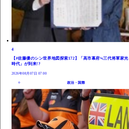
4
【#佐藤優のシン世界地図探索172】「高市幕府≒三代将軍家光
時代」が到来!?
2026年08月07日 07:00
政治・国際