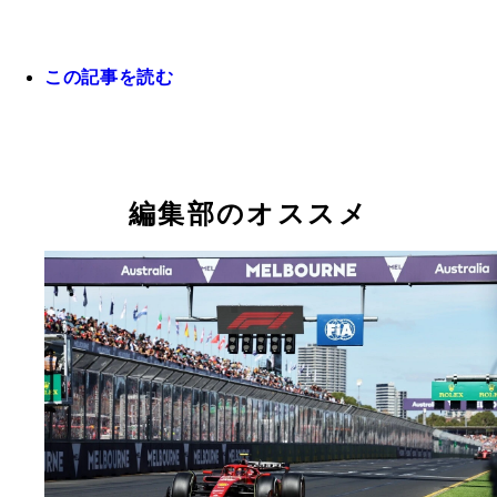
この記事を読む
『危機を乗り越える力 ホンダF1を世界一に導い
者のどん底からの挑戦』（浅木泰昭・著 集英社イ
ーナショナル／1760円）。9年連続販売トップの軽
「自分の子供のような部分があって、自分が生み出
「まだ何も決まっていませんが、自分が作り上げて
N-BOXと、ホンダに30年ぶりのF1タイトルをもた
ものが世に残っているというのは技術者冥利に尽き
舞台を誰かが演じるのは、きっと寂しいだろうなあ
PUの生みの親が、技術者人生で直面した危機を振
編集部のオススメ
す」（浅木泰昭）
います」（堂本光一）
プロジェクト成功の舞台裏を明かす。堂本光一氏と
談も収録