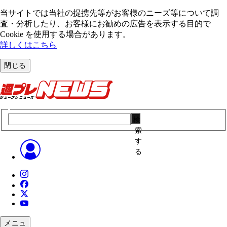
当サイトでは当社の提携先等がお客様のニーズ等について調
査・分析したり、お客様にお勧めの広告を表⽰する⽬的で
Cookie を使⽤する場合があります。
詳しくはこちら
閉じる
検
索
す
る
メニュ