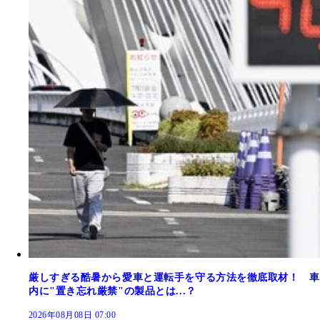
厳しすぎる酷暑から愛車と運転手を守る方法を徹底取材！ 車
内に"置き忘れ厳禁"の製品とは...？
2026年08月08日 07:00