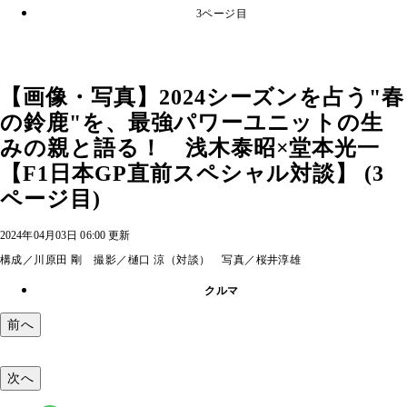
3ページ目
【画像・写真】2024シーズンを占う"春
の鈴鹿"を、最強パワーユニットの生
みの親と語る！ 浅木泰昭×堂本光一
【F1日本GP直前スペシャル対談】 (3
ページ目)
2024年04月03日 06:00 更新
構成／川原田 剛 撮影／樋口 涼（対談） 写真／桜井淳雄
クルマ
前へ
次へ