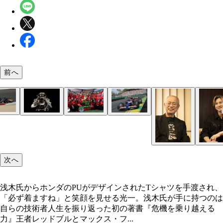
前へ
今季も開幕から強さを披露するレッドブル。鈴鹿と
浅木氏がリーダーとして開発したホンダの新骨格
フェルスタッペンの戦線離脱があったものの、第3
オーストラリアGPは7位で今季初入賞した角田選手
鈴鹿サーキットを舞台にした日本GPはシーズン終
浅木氏からホンダのPUがデザインされたTシャツ
性は良く、日本GPはフェルスタッペンが2年連続で
PU「RA621H」。2021年に投入されて以降、レッ
ストラリアGPをワンツーフィニッシュで制したフ
去2回の日本GPでは結果を残せなかったが、母国で
が恒例だったが、今年は初めて春開催となり、4月7
され、「必ず着ますね」と笑顔を見せる光一。浅木
ル・トゥ・ウインを飾っている
とフェルスタッペンに栄冠をもたらしている
リ。日本GPはレッドブルとの優勝争いが最大の見
賞を狙う
に第4戦として行なわれる
手に持つのは自らの技術者人生を振り返った初の著
となる
『危機を乗り越える力』
次へ
浅木氏からホンダのPUがデザインされたTシャツを手渡され、
「必ず着ますね」と笑顔を見せる光一。浅木氏が手に持つのは
自らの技術者人生を振り返った初の著書『危機を乗り越える
力』王者レッドブルとマックス・フ...