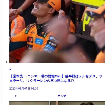
5
【堂本光一 コンマ一秒の恍惚Web】後半戦はメルセデス、フ
ェラーリ、マクラーレンの三つ巴になる!?
2026年08月07日 08:00
クルマ