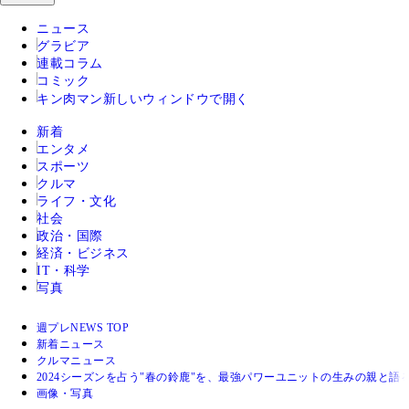
ニュース
グラビア
連載コラム
コミック
キン肉マン
新しいウィンドウで開く
新着
エンタメ
スポーツ
クルマ
ライフ・文化
社会
政治・国際
経済・ビジネス
IT・科学
写真
週プレNEWS TOP
新着ニュース
クルマニュース
2024シーズンを占う"春の鈴鹿"を、最強パワーユニットの生みの親と語
画像・写真