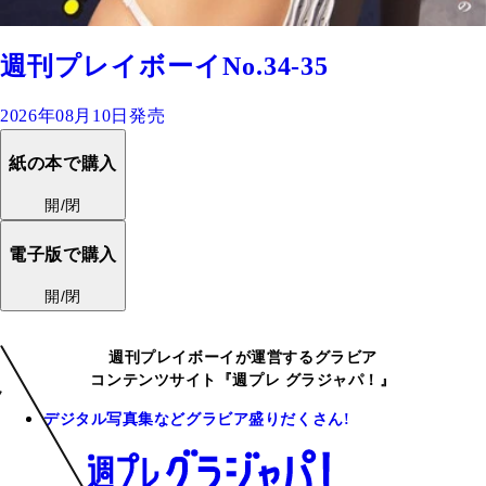
週刊プレイボーイNo.34-35
2026年08月10日発売
紙の本で購入
開/閉
電子版で購入
開/閉
週刊プレイボーイが運営するグラビア
コンテンツサイト『週プレ グラジャパ！』
デジタル写真集などグラビア盛りだくさん!