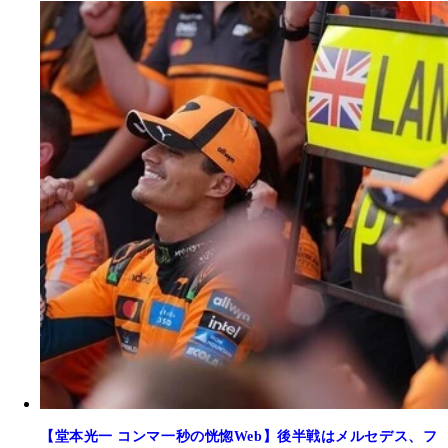
【堂本光一 コンマ一秒の恍惚Web】後半戦はメルセデス、フ