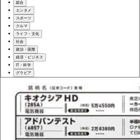
総合
エンタメ
スポーツ
クルマ
ライフ・文化
社会
政治・国際
経済・ビジネス
IT・科学
グラビア