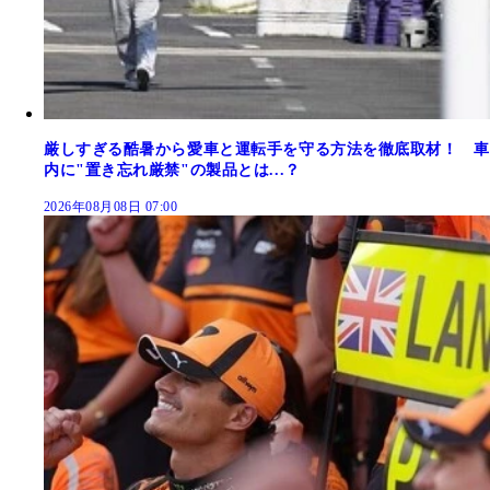
厳しすぎる酷暑から愛車と運転手を守る方法を徹底取材！ 車
内に"置き忘れ厳禁"の製品とは...？
2026年08月08日 07:00