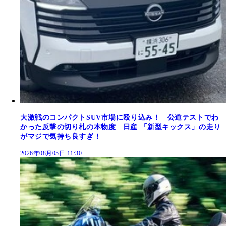
大激戦のコンパクトSUV市場に殴り込み！ 公道テストでわ
かった反撃の切り札の本物度 日産 「新型キックス」の走り
がマジで気持ち良すぎ！
2026年08月05日 11:30