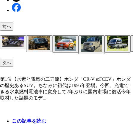
前へ
第5位【新感覚ガルウイングEV】ホンダ「ホンダゼ
リーズサルーン」今年1月に米ラスベガスで開催さ
第4位【ソソり立つリアウイング】ポルシェ「911 G
CES2024に出展。3月には東京・青山にあるホンダ
RS」ポルシェが自らの手で魔改造し、エキサイテ
メディアに披露。個性大爆発系EV
第10位【大谷翔平で話題をかっさらった】ポルシ
第6位【限界突破の野獣フェース】三菱「トライトン
第1位【水素と電気の二刀流】ホンダ「CR-V e:FC
第3位【藻で走るクルマ】マツダ「CX-80バイオフ
にも程がある見た目に。まさに911の最終形態。ち
第7位【EV界のあざとかわいい】フィアット「600e
第9位【シン・軽トラ】スズキ「スーパーキャリイ
イカン」EVモデルだが、ポルシェの哲学がシッカ
次へ
年ぶりにニッポン市場に復帰した三菱のトライトン
ンダの歴史あるSUV。ちなみに初代は1995年登場
ル」こちらもジャパンモビリティショービズウィー
公道を走れる市販車だ
10日に日本で発売されたフィアット600ｅ（セイチ
テッド」昨年追加された特別仕様車。今年4月に早
込まれている。走れば当然だが、シートに座っただ
第8位【全車チェック柄シートの癒やし系ゆるふわ
第2位【牛の糞尿で走るクルマ】スズキ「ワゴンR C
回登場した新型は6代目。累計販売台数は560万台
回、充電できる水素燃料電池車に変身して2年ぶり
2024に出展されたマツダの試作車。バイオ燃料は
イー）。日本市場にフィアットの新型車が登場する
良を受けた。仕事だけでなく、遊びや趣味にガシガ
ポルシェ感を味わえる
SUV】ホンダ「N-BOXジョイ」沸騰する軽スーパ
車」今年10月に開催されたジャパンモビリティシ
菱の世界戦略車だ
市場に復活
混ぜての使用も可能とか
第1位【水素と電気の二刀流】ホンダ「CR-V e:FCEV」ホンダ
年半ぶり
える軽トラに仕上がっている
トワゴンSUV市場にホンダが投入したN－BOXジ
ズウィーク2024に出展されて話題を呼んだスズキ
の歴史あるSUV。ちなみに初代は1995年登場。今回、充電で
公園などでまったりアウトドアを楽しむクルマだ
作。写真はインド仕様
きる水素燃料電池車に変身して2年ぶりに国内市場に復活今年
取材した話題のモデ...
この記事を読む