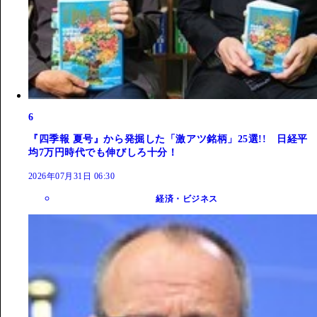
6
『四季報 夏号』から発掘した「激アツ銘柄」25選!! 日経平
均7万円時代でも伸びしろ十分！
2026年07月31日 06:30
経済・ビジネス