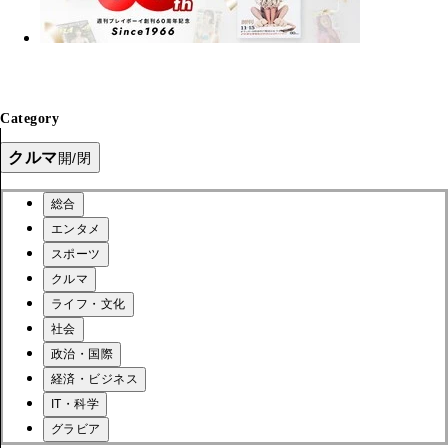
Category
クルマ
開/閉
総合
エンタメ
スポーツ
クルマ
ライフ・文化
社会
政治・国際
経済・ビジネス
IT・科学
グラビア