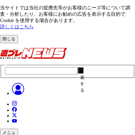
当サイトでは当社の提携先等がお客様のニーズ等について調
査・分析したり、お客様にお勧めの広告を表⽰する⽬的で
Cookie を使⽤する場合があります。
詳しくはこちら
閉じる
検
索
す
る
メニュ