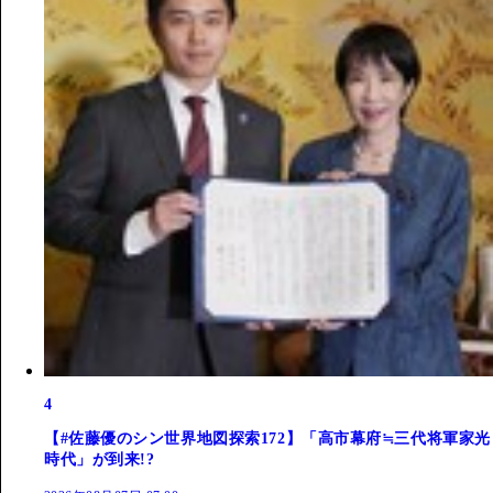
4
【#佐藤優のシン世界地図探索172】「高市幕府≒三代将軍家光
時代」が到来!?