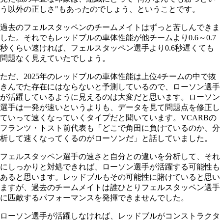
う以外の正しさ"もあったのでしょう、ということです。
過去のフェルスタッペンのチームメイトはずっと苦しんできま
した。それでもレッドブルの車体性能が他チームより0.6～0.7
秒くらい速ければ、フェルスタッペン選手より0.6秒遅くても
問題なく見えていたでしょう。
ただ、2025年のレッドブルの車体性能は上位4チームの中で抜
きんでた存在にはならないと予測しているので、ローソン選手
が活躍しているように見えるのは大変だと思います。ローソン
選手は一発が速いというよりも、データを見て問題点を修正し
ていって速くなっていくタイプだと聞いています。VCARBの
フランツ・トスト前代表も「どこで角田に負けているのか、分
析して速くなってくるのがローソンだ」と話していました。
フェルスタッペン選手の速さと自分との違いを分析して、それ
にしっかりと対処できれば、ローソン選手が活躍する可能性も
あると思います。レッドブルもその可能性に賭けていると思い
ますが、過去のチームメイトは誰ひとりフェルスタッペン選手
に匹敵するパフォーマンスを発揮できませんでした。
ローソン選手が活躍しなければ、レッドブルがコンストラクタ