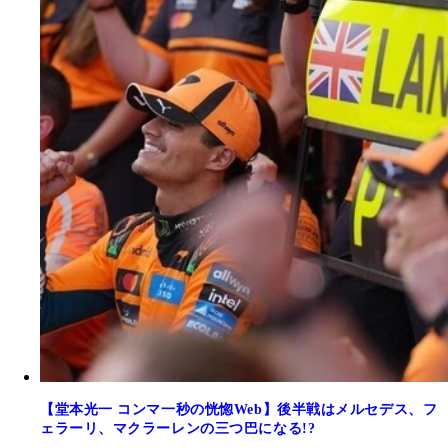
【堂本光一 コンマ一秒の恍惚Web】後半戦はメルセデス、フ
ェラーリ、マクラーレンの三つ巴になる!?