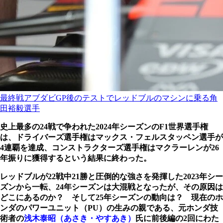
最終戦アブダビGP後のテストでレッドブルのマシンに乗る角
田裕毅選手
史上最多の24戦で争われた2024年シーズンのF1世界選手権
は、ドライバーズ選手権はマックス・フェルスタッペン選手が
4連覇を達成、コンストラクターズ選手権はマクラーレンが26
年振りに獲得するという結果に終わった。
レッドブルが22戦中21勝と圧倒的な強さを発揮した2023年シー
ズンから一転、24年シーズンは大混戦となったが、その原因は
どこにあるのか？ そして25年シーズンの動向は？ 現在のホ
ンダのパワーユニット（PU）の生みの親である、元ホンダ技
術者の
浅木泰昭（あさき・やすあき）
氏
に前後編の2回にわた