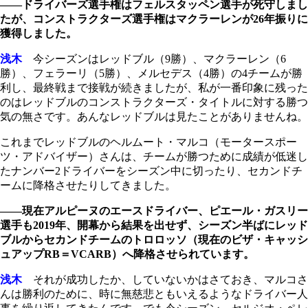
――ドライバーズ選手権はフェルスタッペン選手が死守しまし
たが、コンストラクターズ選手権はマクラーレンが26年振りに
獲得しました。
浅木
今シーズンはレッドブル（9勝）、マクラーレン（6
勝）、フェラーリ（5勝）、メルセデス（4勝）の4チームが勝
利し、最終戦まで接戦が続きましたが、私が一番印象に残った
のはレッドブルのコンストラクターズ・タイトルに対する勝つ
気の無さです。あんなレッドブルは見たことがありませんね。
これまでレッドブルのヘルムート・マルコ（モータースポー
ツ・アドバイザー）さんは、チームが勝つために成績が低迷し
たナンバー2ドライバーをシーズン中に切ったり、セカンドチ
ームに降格させたりしてきました。
――現在アルピーヌのエースドライバー、ピエール・ガスリー
選手も2019年、開幕から結果を出せず、シーズン半ばにレッド
ブルからセカンドチームのトロロッソ（現在のビザ・キャッシ
ュアップRB＝VCARB）へ降格させられています。
浅木
それが成功したか、していないかはさておき、マルコさ
んは勝利のために、時に無慈悲ともいえるようなドライバー人