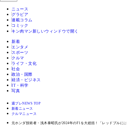
ニュース
グラビア
連載コラム
コミック
キン肉マン
新しいウィンドウで開く
新着
エンタメ
スポーツ
クルマ
ライフ・文化
社会
政治・国際
経済・ビジネス
IT・科学
写真
週プレNEWS TOP
新着ニュース
クルマニュース
元ホンダ技術者・浅木泰昭氏が2024年のF1を大総括！「レッドブルに