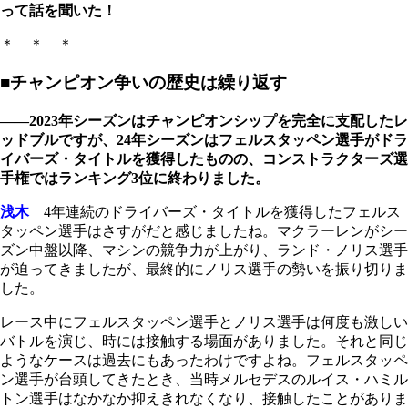
って話を聞いた！
＊ ＊ ＊
■チャンピオン争いの歴史は繰り返す
――2023年シーズンはチャンピオンシップを完全に支配したレ
ッドブルですが、24年シーズンはフェルスタッペン選手がドラ
イバーズ・タイトルを獲得したものの、コンストラクターズ選
手権ではランキング3位に終わりました。
浅木
4年連続のドライバーズ・タイトルを獲得したフェルス
タッペン選手はさすがだと感じましたね。マクラーレンがシー
ズン中盤以降、マシンの競争力が上がり、ランド・ノリス選手
が迫ってきましたが、最終的にノリス選手の勢いを振り切りま
した。
レース中にフェルスタッペン選手とノリス選手は何度も激しい
バトルを演じ、時には接触する場面がありました。それと同じ
ようなケースは過去にもあったわけですよね。フェルスタッペ
ン選手が台頭してきたとき、当時メルセデスのルイス・ハミル
トン選手はなかなか抑えきれなくなり、接触したことがありま