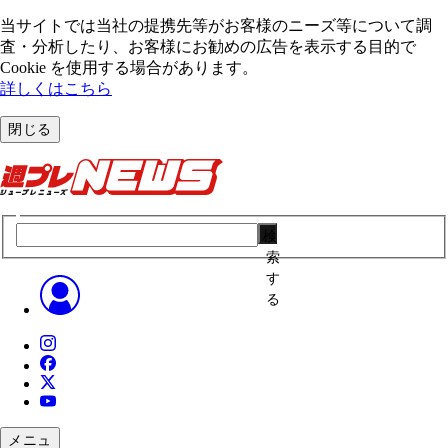
当サイトでは当社の提携先等がお客様のニーズ等について調
査・分析したり、お客様にお勧めの広告を表⽰する⽬的で
Cookie を使⽤する場合があります。
詳しくはこちら
閉じる
検
索
す
る
メニュ