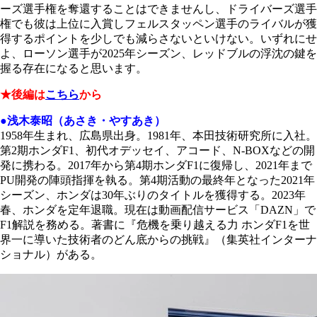
ーズ選手権を奪還することはできませんし、ドライバーズ選手
権でも彼は上位に入賞しフェルスタッペン選手のライバルが獲
得するポイントを少しでも減らさないといけない。いずれにせ
よ、ローソン選手が2025年シーズン、レッドブルの浮沈の鍵を
握る存在になると思います。
★後編は
こちら
から
●浅木泰昭（あさき・やすあき）
1958年生まれ、広島県出身。1981年、本田技術研究所に入社。
第2期ホンダF1、初代オデッセイ、アコード、N-BOXなどの開
発に携わる。2017年から第4期ホンダF1に復帰し、2021年まで
PU開発の陣頭指揮を執る。第4期活動の最終年となった2021年
シーズン、ホンダは30年ぶりのタイトルを獲得する。2023年
春、ホンダを定年退職。現在は動画配信サービス「DAZN」で
F1解説を務める。著書に『危機を乗り越える力 ホンダF1を世
界一に導いた技術者のどん底からの挑戦』（集英社インターナ
ショナル）がある。