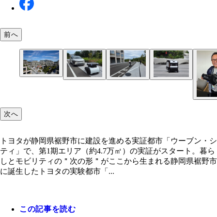
前へ
トヨタが静岡県裾野市に建設を進める実証都市「ウ
ン・シティ」で、第1期エリア（約4.7万㎡）の実証
カーシェアの予約に応じ、自律走行ロボット・ガイ
電動3輪モビリティによるシェアサービスが実証開
自律搬送ロボ・ココモは、衛星測位と障害物センサ
タート。暮らしとモビリティの＂次の形＂がここか
次へ
ビがシェアカーを指定場所まで自動搬送。人の手を
ノだけでなく、人の移動も視野に入れた新たな都市
安全走行を実現。買い物かごが収まるスペースも備
まれる
ず、クルマが＂自らやって来る＂新サービスの実証
の形が見えてきた
＂モノ運び＂の未来を担う次世代モビリティ
まった
トヨタが静岡県裾野市に建設を進める実証都市「ウーブン・シ
ティ」で、第1期エリア（約4.7万㎡）の実証がスタート。暮ら
しとモビリティの＂次の形＂がここから生まれる静岡県裾野市
に誕生したトヨタの実験都市「...
この記事を読む
ウーブン・シティの現地で、トヨタの豊田章男会長