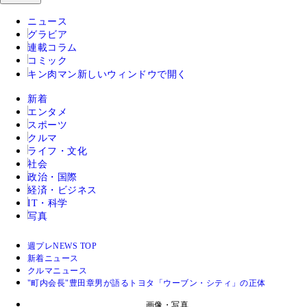
ニュース
グラビア
連載コラム
コミック
キン肉マン
新しいウィンドウで開く
新着
エンタメ
スポーツ
クルマ
ライフ・文化
社会
政治・国際
経済・ビジネス
IT・科学
写真
週プレNEWS TOP
新着ニュース
クルマニュース
"町内会長"豊田章男が語るトヨタ「ウーブン・シティ」の正体
画像・写真