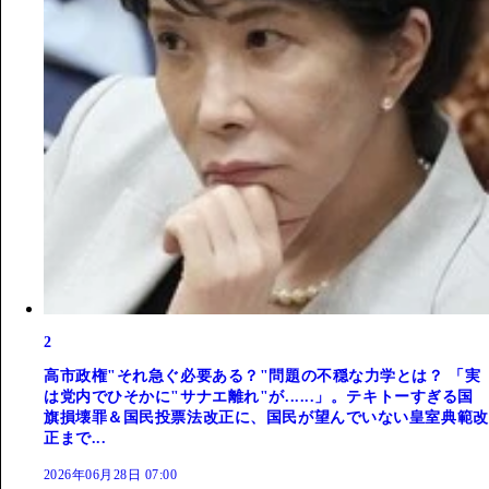
2
高市政権"それ急ぐ必要ある？"問題の不穏な力学とは？ 「実
は党内でひそかに"サナエ離れ"が......」。テキトーすぎる国
旗損壊罪＆国民投票法改正に、国民が望んでいない皇室典範改
正まで...
2026年06月28日 07:00