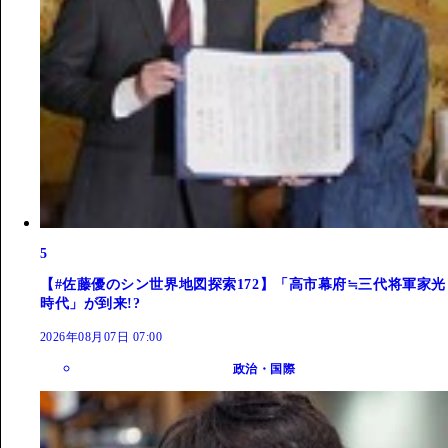
5
【#佐藤優のシン世界地図探索172】「高市幕府≒三代将軍家光
時代」が到来!?
2026年08月07日 07:00
政治・国際