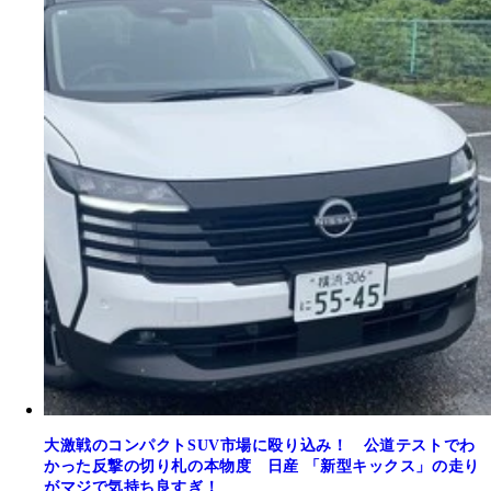
大激戦のコンパクトSUV市場に殴り込み！ 公道テストでわ
かった反撃の切り札の本物度 日産 「新型キックス」の走り
がマジで気持ち良すぎ！