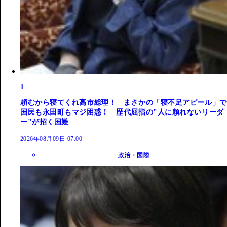
1
頼むから寝てくれ高市総理！ まさかの「寝不足アピール」で
国民も永田町もマジ困惑！ 歴代屈指の"人に頼れないリーダ
ー"が招く国難
2026年08月09日 07:00
政治・国際