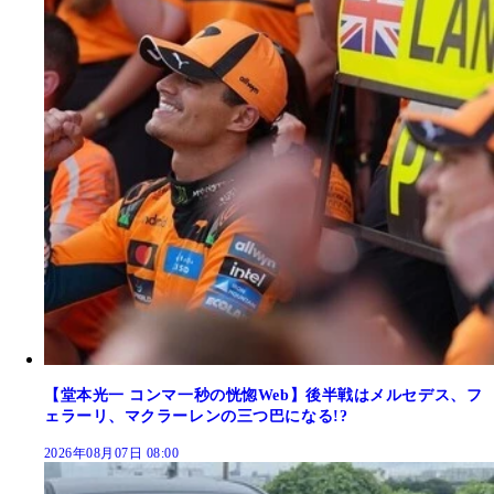
【堂本光一 コンマ一秒の恍惚Web】後半戦はメルセデス、フ
ェラーリ、マクラーレンの三つ巴になる!?
2026年08月07日 08:00