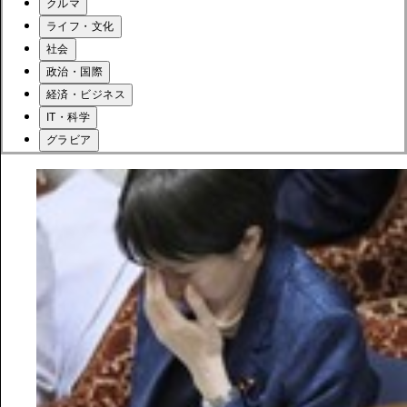
クルマ
ライフ・文化
社会
政治・国際
経済・ビジネス
IT・科学
グラビア