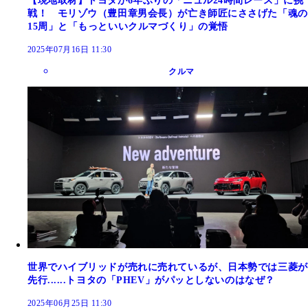
【現地取材】トヨタが6年ぶりの「ニュル24時間レース」に挑
戦！ モリゾウ（豊田章男会長）が亡き師匠にささげた「魂の
15周」と「もっといいクルマづくり」の覚悟
2025年07月16日 11:30
クルマ
世界でハイブリッドが売れに売れているが、日本勢では三菱が
先行......トヨタの「PHEV」がパッとしないのはなぜ？
2025年06月25日 11:30