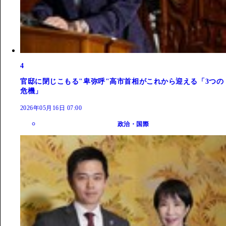
4
官邸に閉じこもる"卑弥呼"高市首相がこれから迎える「3つの
危機」
2026年05月16日 07:00
政治・国際