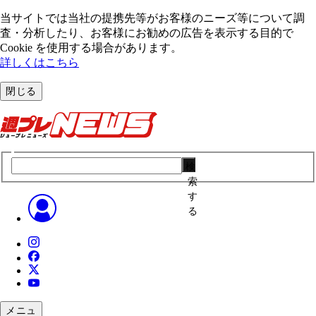
当サイトでは当社の提携先等がお客様のニーズ等について調
査・分析したり、お客様にお勧めの広告を表⽰する⽬的で
Cookie を使⽤する場合があります。
詳しくはこちら
閉じる
検
索
す
る
メニュ