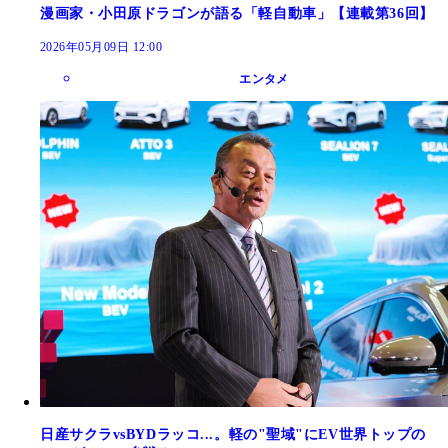
漫画家・小田原ドラゴンが語る「軽自動車」【連載第36回】
2026年05月09日 12:00
エンタメ
日産サクラvsBYDラッコ...。軽の"聖域"にEV世界トップの