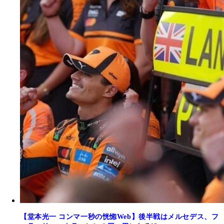
【堂本光一 コンマ一秒の恍惚Web】後半戦はメルセデス、フ