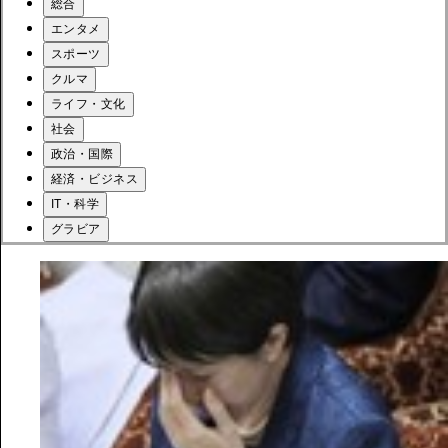
総合
エンタメ
スポーツ
クルマ
ライフ・文化
社会
政治・国際
経済・ビジネス
IT・科学
グラビア