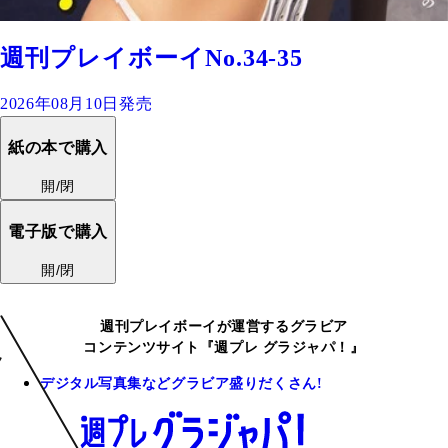
週刊プレイボーイNo.34-35
2026年08月10日発売
紙の本で購入
開/閉
電子版で購入
開/閉
週刊プレイボーイが運営するグラビア
コンテンツサイト『週プレ グラジャパ！』
デジタル写真集などグラビア盛りだくさん!