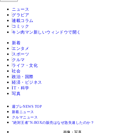
ニュース
グラビア
連載コラム
コミック
キン肉マン
新しいウィンドウで開く
新着
エンタメ
スポーツ
クルマ
ライフ・文化
社会
政治・国際
経済・ビジネス
IT・科学
写真
週プレNEWS TOP
新着ニュース
クルマニュース
"絶対王者"N-BOXの販売はなぜ急失速したのか？
画像・写真