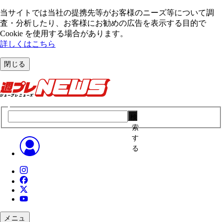
当サイトでは当社の提携先等がお客様のニーズ等について調
査・分析したり、お客様にお勧めの広告を表⽰する⽬的で
Cookie を使⽤する場合があります。
詳しくはこちら
閉じる
検
索
す
る
メニュ