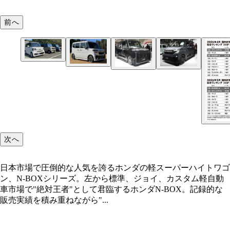
前へ
日本市場で圧倒的な人気を誇るホンダの軽スーパー
トワゴン、N-BOXシリーズ。左から標準、ジョイ
タム
N-BOXを猛追するスズキの軽スーパーハイトワゴ
昨年秋に全面刷新された日産ルークス。走りと広さ
ペーシア。写真はカスタム。存在感の強いお顔で人
い勝手を武器に支持を広げる軽スーパーハイトワゴ
昨年6月のフルチェンで初のスライドドアを採用し
ダイハツ・タント。ミラクルオープンドアが生み出
牽引
ハツ・ムーヴ。最安値のスライドドア軽として人気
開口で、使い勝手を極めた軽スーパーハイトワゴン
中国BYDのラッコ。スライドドアで〝軽の覇権〟
う、7月28日発売予定の軽スーパーハイトワゴンEV
次へ
日本市場で圧倒的な人気を誇るホンダの軽スーパーハイトワゴ
ン、N-BOXシリーズ。左から標準、ジョイ、カスタム軽自動
車市場で"絶対王者"として君臨するホンダN-BOX。記録的な
販売実績を積み重ねながら"...