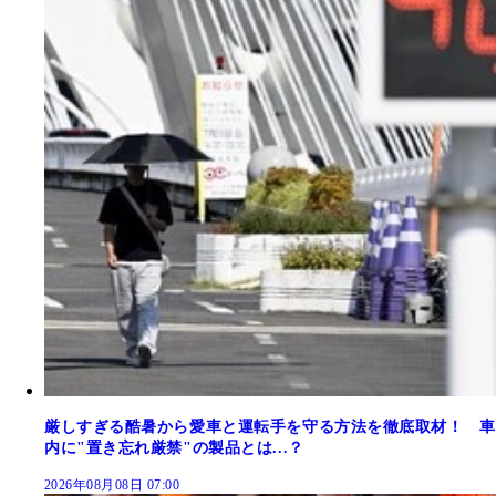
厳しすぎる酷暑から愛車と運転手を守る方法を徹底取材！ 車
内に"置き忘れ厳禁"の製品とは...？
2026年08月08日 07:00