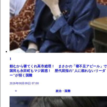
1
頼むから寝てくれ高市総理！ まさかの「寝不足アピール」で
国民も永田町もマジ困惑！ 歴代屈指の"人に頼れないリーダ
ー"が招く国難
2026年08月09日 07:00
政治・国際