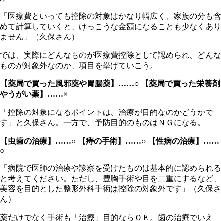
「医療費といっても控除の対象はかなり幅広く、家族の分も含
めて計算していくと、けっこうな金額になることも少なくあり
ません」（久保さん）
では、実際にどんなものが医療費控除として認められ、どんな
ものが対象外なのか、項目を挙げていこう。
【薬局で買った風邪薬や胃腸薬】……○
【薬局で買った栄養剤
やうがい薬】……×
「控除の対象になるポイントは、治療が目的なのかどうかで
す」と久保さん。一方で、予防目的のものはＮＧになる。
【虫歯の治療】……○
【痔の手術】……○
【性病の治療】……
○
「病院で医師の治療や診察を受けたものは基本的に認められる
と考えてください。ただし、豊胸手術や目を二重にするなど、
美容を目的とした整形外科手術は控除の対象外です」（久保さ
ん）
薬だけでなく手術も「治療」目的ならＯＫ。歯の治療でいえ