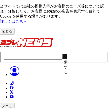
当サイトでは当社の提携先等がお客様のニーズ等について調
査・分析したり、お客様にお勧めの広告を表⽰する⽬的で
Cookie を使⽤する場合があります。
詳しくはこちら
閉じる
検
索
す
る
メニュ