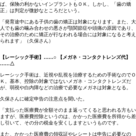
ば、保険の利かないインプラントもＯＫ。しかし、「歯の矯
正」は判定が微妙なところだという。
「発育途中にある子供の歯の矯正は対象になります。また、大
人でも歯の噛み合わせの悪さが顎関節症や頭痛の原因であり、
その治療のために矯正が行なわれる場合には対象になると考え
られます」（久保さん）
【レーシック手術】……○
【メガネ・コンタクトレンズ代】
……△
レーシック手術は、近視や乱視を治療するための手術なのでＯ
Ｋ。基本、控除の対象ではないメガネ・コンタクトレンズだ
が、弱視や白内障などの治療で必要なメガネは対象となる。
久保さんに確定申告の注意点を聞いた。
「支払った医療費が全額そのまま返ってくると思われる方もい
ますが、医療費控除というのは、かかった医療費を所得から差
し引いて、その分の税金を安くしますというものです。
また、かかった医療費の領収証やレシートは申告に必要なの