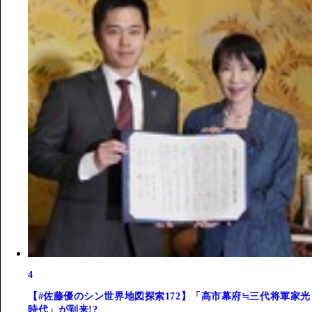
4
【#佐藤優のシン世界地図探索172】「高市幕府≒三代将軍家光
時代」が到来!?