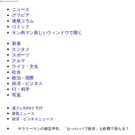
ニュース
グラビア
連載コラム
コミック
キン肉マン
新しいウィンドウで開く
新着
エンタメ
スポーツ
クルマ
ライフ・文化
社会
政治・国際
経済・ビジネス
IT・科学
写真
週プレNEWS TOP
新着ニュース
経済・ビジネスニュース
サラリーマンの確定申告、「おっ○いパブ接待」も経費で落ちる？