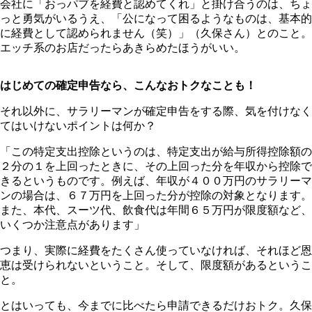
会社に「おっパブを経費と認めてくれ」と掛け合うのは、ちょ
っと勇気がいるうえ、「公になって困るようなものは、基本的
に経費として認められません（笑）」（久保さん）とのこと。
エッチ系のお店だったらあきらめたほうがいい。
はじめての確定申告なら、こんなおトクなことも！
それ以外に、サラリーマンが確定申告をする際、気を付けなく
てはいけないポイントは何か？
「この特定支出控除というのは、特定支出が給与所得控除額の
２分の１を上回ったときに、その上回った分を年収から控除で
きるというものです。例えば、年収が４００万円のサラリーマ
ンの場合は、６７万円を上回った分が控除の対象となります。
また、本代、スーツ代、飲食代は年間６５万円が限度額など、
いくつか注意点があります」
つまり、実際に経費をたくさん使っていなければ、それほど恩
恵は受けられないということ。そして、限度額があるというこ
と。
とはいっても、今までに比べたら申請できるだけおトク。久保