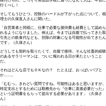
務付けられ、こっそり英会話学校に通ったなんて人は、申告に
行くべし！
そしてもうひとつ、控除のハードルが下がった点について、税
理士の久保直人さんに聞いた。
「自営業者と同様に、仕事で必要な接待費も経費として認めら
れるようになりました。例えば、今までは自腹で払ってきた取
引先との飲食代なども、控除の対象になる可能性が出てきたん
です」（久保さん）
どうしても契約を取りたくて、自腹で接待。そんな社畜的経験
のあるサラリーマンは、ついに報われる日が来たということ
だ。
それはどんな店でもＯＫなの？ たとえば、おっぱいパブと
か……。
「むむっ。きわどい質問ですね。可能性はあると思いますが、
特定支出とするためには勤務先から『仕事に直接必要だった』
という証明書をもらって提出する必要があります」（久保さ
ん）