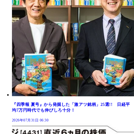
『四季報 夏号』から発掘した「激アツ銘柄」25選!! 日経平
均7万円時代でも伸びしろ十分！
2026年07月31日 06:30