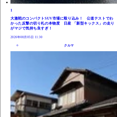
1
大激戦のコンパクトSUV市場に殴り込み！ 公道テストでわ
かった反撃の切り札の本物度 日産 「新型キックス」の走り
がマジで気持ち良すぎ！
2026年08月05日 11:30
クルマ