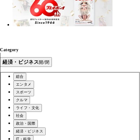
Category
経済・ビジネス
開/閉
総合
エンタメ
スポーツ
クルマ
ライフ・文化
社会
政治・国際
経済・ビジネス
IT・科学