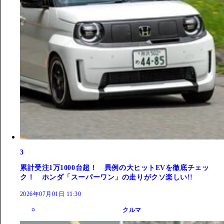
3
累計受注1万1000台超！ 異例の大ヒットEVを徹底チェッ
ク！ ホンダ「スーパーワン」の走りがクソ楽しい!!
2026年07月01日 11:30
クルマ