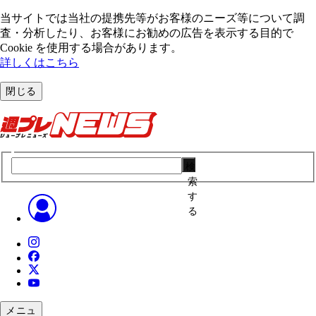
当サイトでは当社の提携先等がお客様のニーズ等について調
査・分析したり、お客様にお勧めの広告を表⽰する⽬的で
Cookie を使⽤する場合があります。
詳しくはこちら
閉じる
検
索
す
る
メニュ