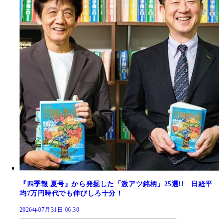
『四季報 夏号』から発掘した「激アツ銘柄」25選!! 日経平
均7万円時代でも伸びしろ十分！
2026年07月31日 06:30