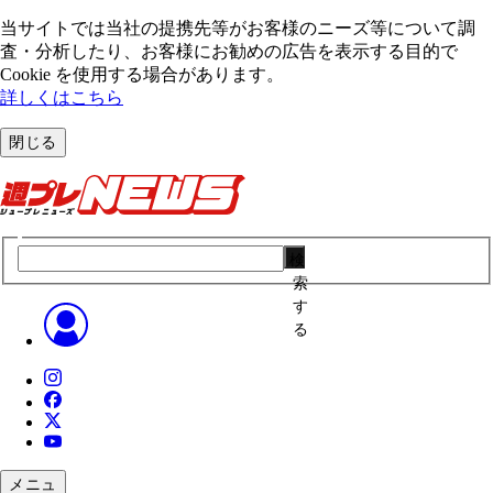
当サイトでは当社の提携先等がお客様のニーズ等について調
査・分析したり、お客様にお勧めの広告を表⽰する⽬的で
Cookie を使⽤する場合があります。
詳しくはこちら
閉じる
検
索
す
る
メニュ