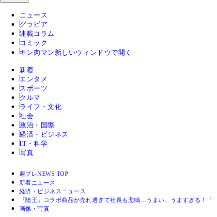
ニュース
グラビア
連載コラム
コミック
キン肉マン
新しいウィンドウで開く
新着
エンタメ
スポーツ
クルマ
ライフ・文化
社会
政治・国際
経済・ビジネス
IT・科学
写真
週プレNEWS TOP
新着ニュース
経済・ビジネスニュース
『陸王』コラボ商品が売れ過ぎて社長も悲鳴…うまい、うますぎる！「
画像・写真