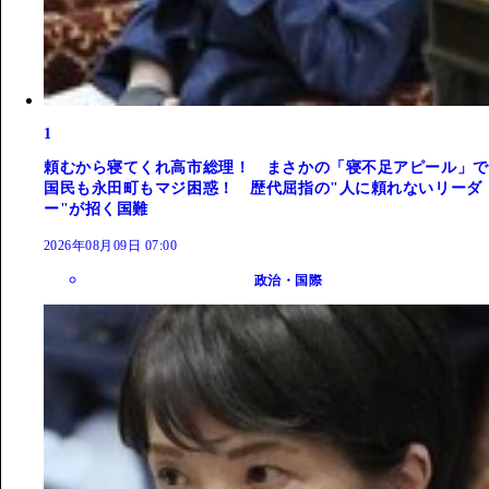
1
頼むから寝てくれ高市総理！ まさかの「寝不足アピール」で
国民も永田町もマジ困惑！ 歴代屈指の"人に頼れないリーダ
ー"が招く国難
2026年08月09日 07:00
政治・国際