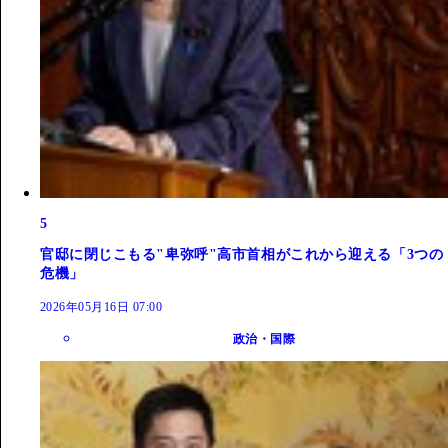
5
官邸に閉じこもる"卑弥呼"高市首相がこれから迎える「3つの
危機」
2026年05月16日 07:00
政治・国際