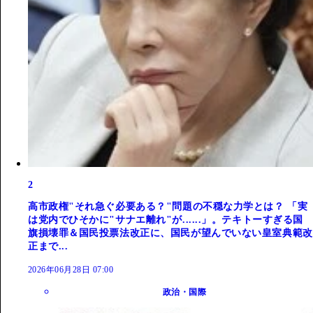
2
高市政権"それ急ぐ必要ある？"問題の不穏な力学とは？ 「実
は党内でひそかに"サナエ離れ"が......」。テキトーすぎる国
旗損壊罪＆国民投票法改正に、国民が望んでいない皇室典範改
正まで...
2026年06月28日 07:00
政治・国際