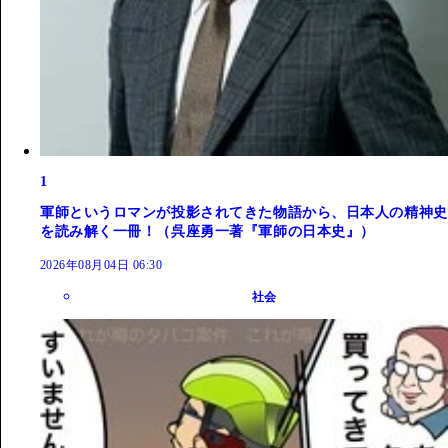
1
軍師というロマンが投影されてきた物語から、日本人の精神史
を読み解く一冊！（呉座勇一著『軍師の日本史』）
2026年08月04日 06:30
社会