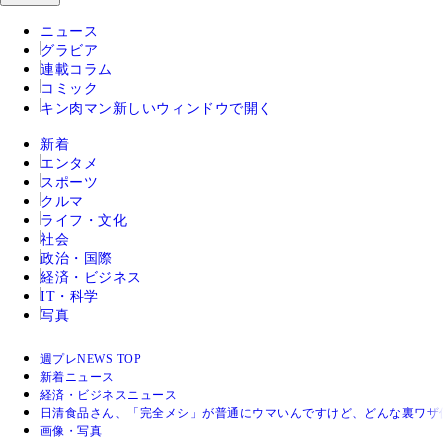
ニュース
グラビア
連載コラム
コミック
キン肉マン
新しいウィンドウで開く
新着
エンタメ
スポーツ
クルマ
ライフ・文化
社会
政治・国際
経済・ビジネス
IT・科学
写真
週プレNEWS TOP
新着ニュース
経済・ビジネスニュース
日清食品さん、「完全メシ」が普通にウマいんですけど、どんな裏ワザ使
画像・写真