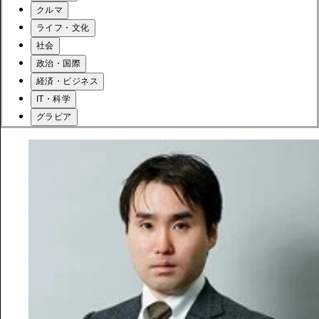
クルマ
ライフ・文化
社会
政治・国際
経済・ビジネス
IT・科学
グラビア