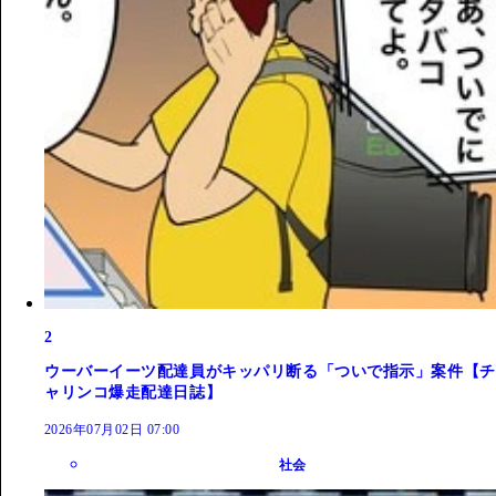
2
ウーバーイーツ配達員がキッパリ断る「ついで指示」案件【チ
ャリンコ爆走配達日誌】
2026年07月02日 07:00
社会