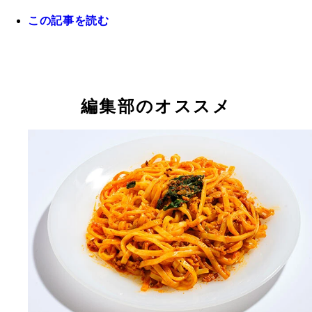
発売（セブン－イレブン先行販売）。販売元の湖池
かつ丼、オムライス、ピザなど幅広いラインナップ
日清食品グループの会社だ
この記事を読む
りそろえる
週プレ36号の完全栄養食食べ比べ企画で、識者3人
一致で評価したのが「冷凍完全メシ ボロネーゼス
ィ」（上）と「汁なし担々麺」（下）。全国スーパ
購入可能だ
編集部のオススメ