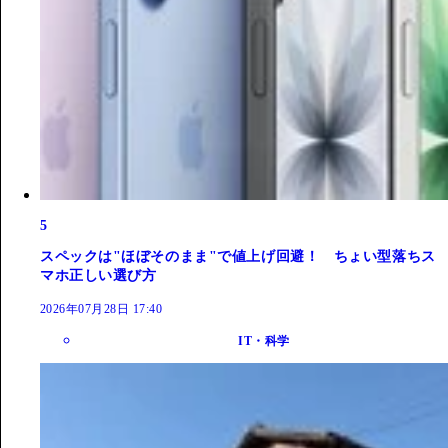
5
スペックは"ほぼそのまま"で値上げ回避！ ちょい型落ちス
マホ正しい選び方
2026年07月28日 17:40
IT・科学