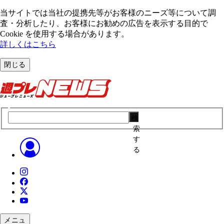
当サイトでは当社の提携先等がお客様のニーズ等について調
査・分析したり、お客様にお勧めの広告を表⽰する⽬的で
Cookie を使⽤する場合があります。
詳しくはこちら
閉じる
検
索
す
る
メニュ