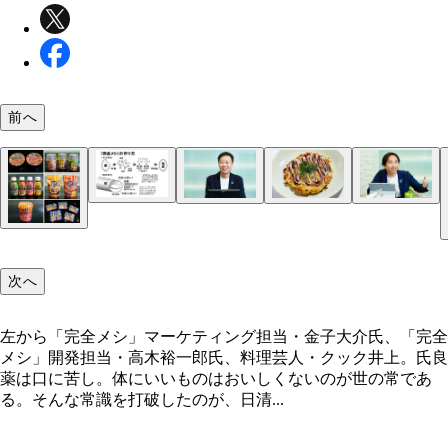
前へ
完全メシの作り方
左から「完全メシ」マーケティング担当・金子大介
「『おいしい完全メシを開発せよ』と会社に言われ
「冷凍 完全メシ お好み焼 特製ミックス玉」は
金子氏は「将来的には、すべての食品を完全メシ化
「完全メシ」開発担当・高木裕一郎氏、料理芸人・
きは、『そんなんムリだよ』と思いました（笑）」
エビ、豚肉を使用。「本格的なクオリティで、ビー
いと思っています」と語る。実際、新商品の発売ペ
ク井上。氏
る高木さん
欲しくなる一品」（クック氏）
は速い
次へ
左から「完全メシ」マーケティング担当・金子大介氏、「完全
メシ」開発担当・高木裕一郎氏、料理芸人・クック井上。氏良
「完全メシ」って？ 日清食品が2022年5月にリリ
薬は口に苦し。体にいいものはおいしくないのが世の常であ
33種類の栄養素とおいしさのバランスを追求した
る。そんな常識を打破したのが、日清...
プ麺やカップライス、スムージー、グラノーラ、カ
「完全メシ カラムーチョ ホットチリ味」は10月
スープのほか、「冷凍完全メシ」にはパスタ、うど