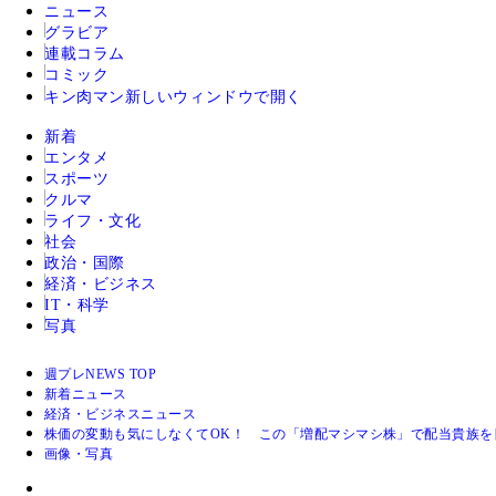
ニュース
グラビア
連載コラム
コミック
キン肉マン
新しいウィンドウで開く
新着
エンタメ
スポーツ
クルマ
ライフ・文化
社会
政治・国際
経済・ビジネス
IT・科学
写真
週プレNEWS TOP
新着ニュース
経済・ビジネスニュース
株価の変動も気にしなくてOK！ この「増配マシマシ株」で配当貴族を
画像・写真