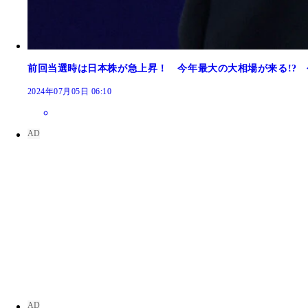
かんちさんオススメの増配マシマシ株
前回当選時は日本株が急上昇！ 今年最大の大相場が来る!?
2024年07月05日 06:10
『ほったらかしで年間2000万円入ってくる超★高
『新NISAで始める！年間240万円の配当金が入っ