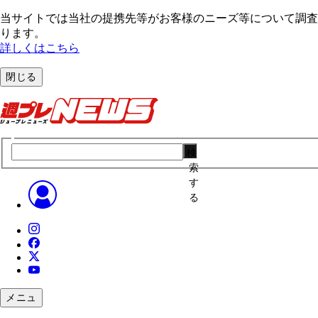
当サイトでは当社の提携先等がお客様のニーズ等について調査・
ります。
詳しくはこちら
閉じる
検
索
す
る
メニュ