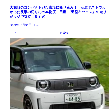
大激戦のコンパクトSUV市場に殴り込み！ 公道テストでわ
かった反撃の切り札の本物度 日産 「新型キックス」の走り
がマジで気持ち良すぎ！
2026年08月05日 11:30
クルマ