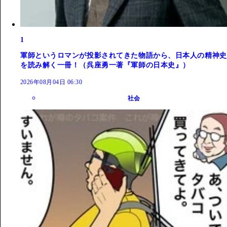
1
軍師というロマンが投影されてきた物語から、日本人の精神史
を読み解く一冊！（呉座勇一著『軍師の日本史』）
2026年08月04日 06:30
社会