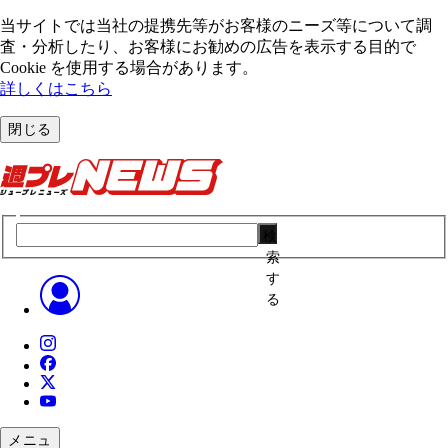
当サイトでは当社の提携先等がお客様のニーズ等について調
査・分析したり、お客様にお勧めの広告を表⽰する⽬的で
Cookie を使⽤する場合があります。
詳しくはこちら
閉じる
検
索
す
る
メニュ