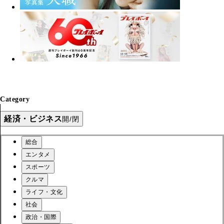
Category
経済・ビジネス
開/閉
総合
エンタメ
スポーツ
クルマ
ライフ・文化
社会
政治・国際