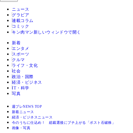
ニュース
グラビア
連載コラム
コミック
キン肉マン
新しいウィンドウで開く
新着
エンタメ
スポーツ
クルマ
ライフ・文化
社会
政治・国際
経済・ビジネス
IT・科学
写真
週プレNEWS TOP
新着ニュース
経済・ビジネスニュース
今のうちに仕込め！ 総裁選後にブチ上がる「ポスト石破株」
画像・写真