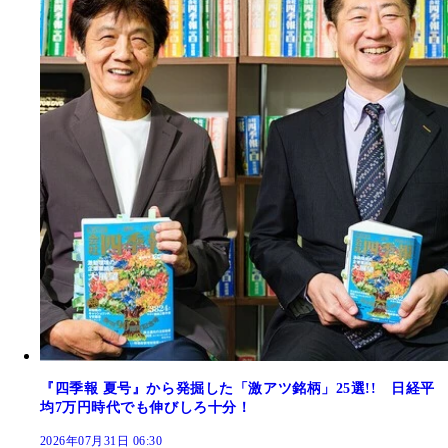
『四季報 夏号』から発掘した「激アツ銘柄」25選!! 日経平
均7万円時代でも伸びしろ十分！
2026年07月31日 06:30