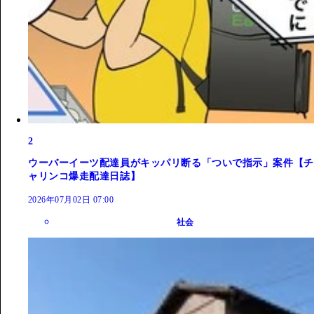
2
ウーバーイーツ配達員がキッパリ断る「ついで指示」案件【チ
ャリンコ爆走配達日誌】
2026年07月02日 07:00
社会