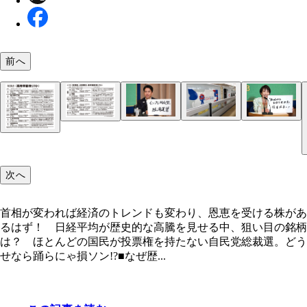
前へ
大阪・関西万博の盛況を受け、西日本旅客鉄道（J
高市早苗
小泉進次郎
《林芳正、小林鷹之、茂木敏充株リスト》
本）の業績は好調。来春の運賃改定で、さらなる収
を見込む
次へ
《高市早苗株リスト》
首相が変われば経済のトレンドも変わり、恩恵を受ける株があ
るはず！ 日経平均が歴史的な高騰を見せる中、狙い目の銘柄
《小泉進次郎株リスト》
は？ ほとんどの国民が投票権を持たない自民党総裁選。どう
せなら踊らにゃ損ソン!?■なぜ歴...