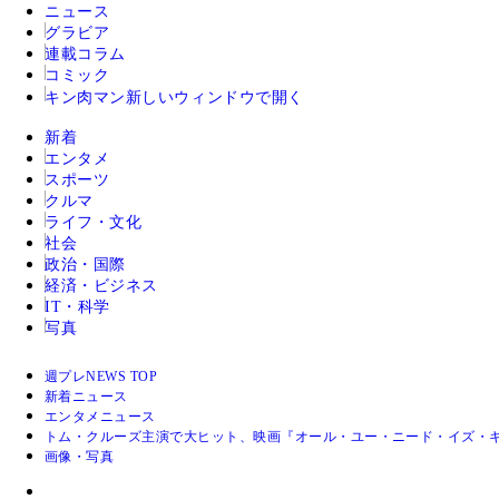
ニュース
グラビア
連載コラム
コミック
キン肉マン
新しいウィンドウで開く
新着
エンタメ
スポーツ
クルマ
ライフ・文化
社会
政治・国際
経済・ビジネス
IT・科学
写真
週プレNEWS TOP
新着ニュース
エンタメニュース
トム・クルーズ主演で大ヒット、映画『オール・ユー・ニード・イズ・
画像・写真