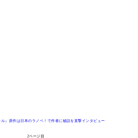
キル』原作は日本のラノベ！で作者に秘話を直撃インタビュー
2ページ目