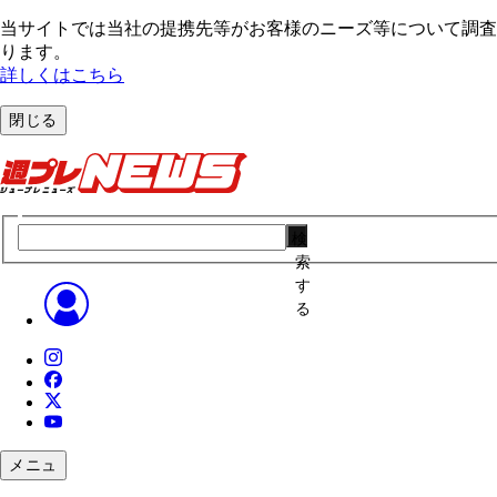
当サイトでは当社の提携先等がお客様のニーズ等について調査・
ります。
詳しくはこちら
閉じる
検
索
す
る
メニュ