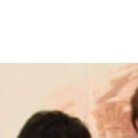
る現代魔法』でデビュー。２００４年に発表された『All You 