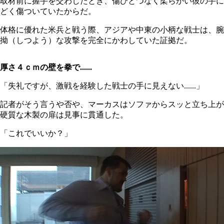
取材前に握手を交わしたとき、傷ひとつなく柔らかい彼の手に
どく傷ついていたからだ。
体格に優れた米兵と戦う際、アジアや中東の小柄な戦士は、腕
拗（しつよう）な攻撃を完全にかわしていた証拠だ。
厚さ４ｃｍの壁を拳で......
「失礼ですが、激戦を経験した戦士の手に見えない......」
記者がそう言うや否や、マーカスはソファからスッと立ち上が
硬質な木製の扉は見事に貫通した。
「これでいいか？」