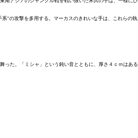
東南アジアのジャングル戦を戦い抜いた米兵の手は、一様にひ
手系"の攻撃を多用する。マーカスのきれいな手は、これらの執
舞った。「ミシャ」という鈍い音とともに、厚さ４ｃｍはある