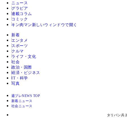
ニュース
グラビア
連載コラム
コミック
キン肉マン
新しいウィンドウで開く
新着
エンタメ
スポーツ
クルマ
ライフ・文化
社会
政治・国際
経済・ビジネス
IT・科学
写真
週プレNEWS TOP
新着ニュース
社会ニュース
タリバン兵