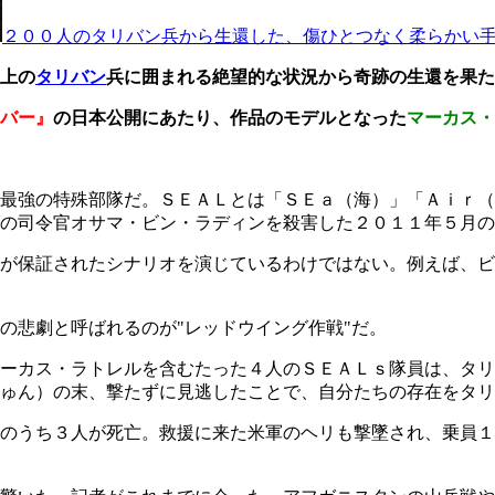
２００人のタリバン兵から生還した、傷ひとつなく柔らかい
上の
タリバン
兵に囲まれる絶望的な状況から奇跡の生還を果た
バー』
の日本公開にあたり、作品のモデルとなった
マーカス・
最強の特殊部隊だ。ＳＥＡＬとは「ＳＥａ（海）」「Ａｉｒ（
の司令官オサマ・ビン・ラディンを殺害した２０１１年５月の
が保証されたシナリオを演じているわけではない。例えば、ビ
の悲劇と呼ばれるのが"レッドウイング作戦"だ。
ーカス・ラトレルを含むたった４人のＳＥＡＬｓ隊員は、タリ
ゅん）の末、撃たずに見逃したことで、自分たちの存在をタリ
のうち３人が死亡。救援に来た米軍のヘリも撃墜され、乗員１