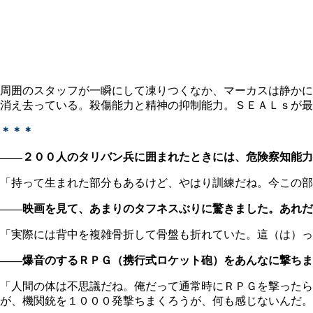
周囲のスタッフが一瞬にして凍りつくなか、マーカスは静かに
消え去っている。殺傷能力と精神の抑制能力。ＳＥＡＬｓが最
＊＊＊
――２００人のタリバン兵に囲まれたときには、危険察知能力
「持って生まれた部分もあるけど、やはり訓練だね。今この部
――映画を見て、あまりのタフネスぶりに驚きました。あれだ
「実際には背中を複雑骨折して骨盤も折れていた。這（は）っ
――爆音のするＲＰＧ（携行式ロケット砲）をあんなに撃ち
「人間の体は不思議だね。俺だって通常時にＲＰＧを撃ったら
が、機関銃を１０００発撃ちまくろうが、何も感じないんだ。