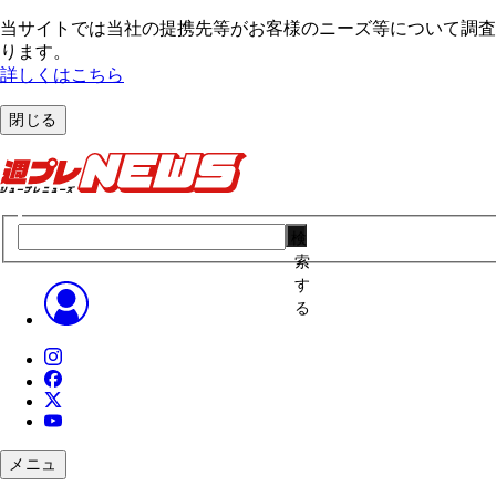
当サイトでは当社の提携先等がお客様のニーズ等について調査・
ります。
詳しくはこちら
閉じる
検
索
す
る
メニュ