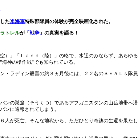
手
した
米海軍
特殊部隊員の体験が完全映画化された。
ラトレル
が
「戦争」
の真実を語る！
空）」「Ｌａｎｄ（陸）」の略で、水辺のみならず、あらゆる
"海神の槍作戦"でも知られている。
ン・ラディン殺害の約３ヵ月後には、２２名のＳＥＡＬｓ隊員
バンの巣窟（そうくつ）であるアフガニスタンの山岳地帯へ潜
バンに通報されてしまう。
６人が死亡。そんな地獄から、ただひとり奇跡の生還を果たし