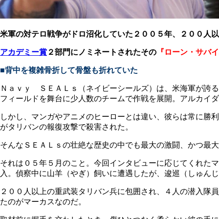
米軍の対テロ戦争がドロ沼化していた２００５年、２００人以
アカデミー賞
２部門にノミネートされたその
『ローン・サバイ
■背中を複雑骨折して骨盤も折れていた
Ｎａｖｙ ＳＥＡＬｓ（ネイビーシールズ）は、米海軍が誇る
フィールドを舞台に少人数のチームで作戦を展開。アルカイダ
しかし、マンガやアニメのヒーローとは違い、彼らは常に勝利
がタリバンの報復攻撃で殺害された。
そんなＳＥＡＬｓの壮絶な歴史の中でも最大の激闘、かつ最大
それは０５年５月のこと。今回インタビューに応じてくれたマ
入。偵察中に山羊（やぎ）飼いに遭遇したが、逡巡（しゅんじ
２００人以上の重武装タリバン兵に包囲され、４人の潜入隊員
たのがマーカスなのだ。