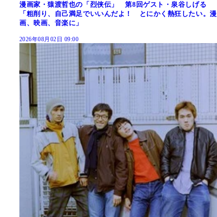
漫画家・猿渡哲也の「烈侠伝」 第8回ゲスト・泉谷しげる
「粗削り、自己満足でいいんだよ！ とにかく熱狂したい。漫
画、映画、音楽に」
2026年08月02日 09:00