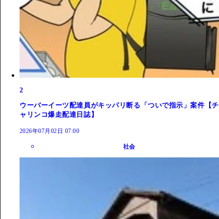
2
ウーバーイーツ配達員がキッパリ断る「ついで指示」案件【チ
ャリンコ爆走配達日誌】
2026年07月02日 07:00
社会