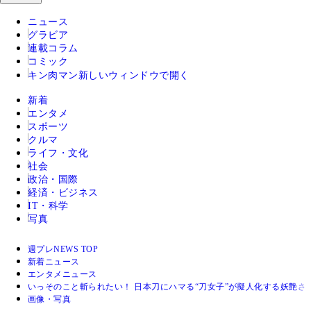
ニュース
グラビア
連載コラム
コミック
キン肉マン
新しいウィンドウで開く
新着
エンタメ
スポーツ
クルマ
ライフ・文化
社会
政治・国際
経済・ビジネス
IT・科学
写真
週プレNEWS TOP
新着ニュース
エンタメニュース
いっそのこと斬られたい！ 日本刀にハマる“刀女子”が擬人化する妖艶さ
画像・写真