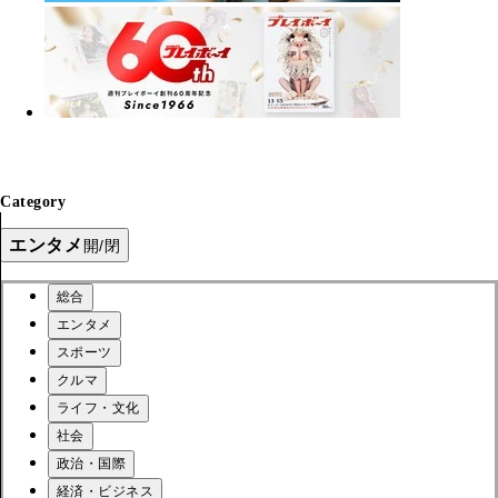
Category
エンタメ
開/閉
総合
エンタメ
スポーツ
クルマ
ライフ・文化
社会
政治・国際
経済・ビジネス