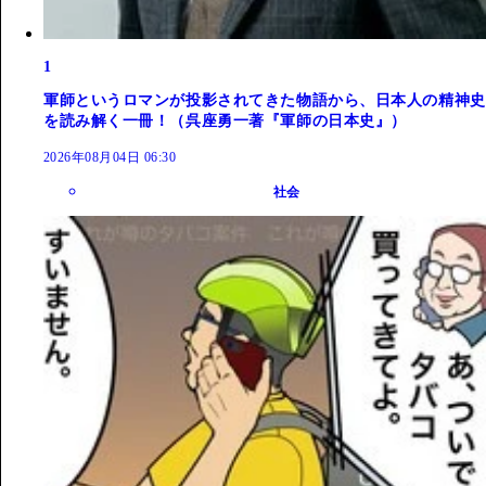
1
軍師というロマンが投影されてきた物語から、日本人の精神史
を読み解く一冊！（呉座勇一著『軍師の日本史』）
2026年08月04日 06:30
社会