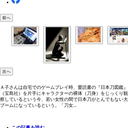
前へ
へし切長谷部の刀身を見ながら、B美さんはため息
今年１月にＤＭＭゲームズが提供をはじめ、日本刀
りに「なんてキレイなの…」と惚れ惚れする日々と
ムを巻き起こしたオンラインゲーム「刀剣乱舞－Ｏ
Ａ子さんは自宅でのゲームプレイ時、愛読書の『日
ＩＮＥ－」
図鑑』（宝島社）を片手にキャラクターの裸体（刀
をじっくり観察しているという
次へ
Ａ子さんは自宅でのゲームプレイ時、愛読書の『日本刀図鑑』
（宝島社）を片手にキャラクターの裸体（刀身）をじっくり観
察しているという今、若い女性の間で日本刀がとんでもない大
ブームになっているという。「刀女...
この記事を読む