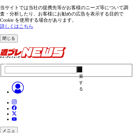
当サイトでは当社の提携先等がお客様のニーズ等について調
査・分析したり、お客様にお勧めの広告を表⽰する⽬的で
Cookie を使⽤する場合があります。
詳しくはこちら
閉じる
検
索
す
る
メニュ