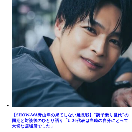
【SHOW-WA青山隼の果てしない延長戦】"調子乗り世代"の
同期と対談後のひとり語り「U-20代表は当時の自分にとって
大切な居場所でした」