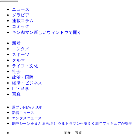
ニュース
グラビア
連載コラム
コミック
キン肉マン
新しいウィンドウで開く
新着
エンタメ
スポーツ
クルマ
ライフ・文化
社会
政治・国際
経済・ビジネス
IT・科学
写真
週プレNEWS TOP
新着ニュース
エンタメニュース
劇中シーンをまんま再現！ ウルトラマン生誕５０周年フィギュアが登
画像・写真