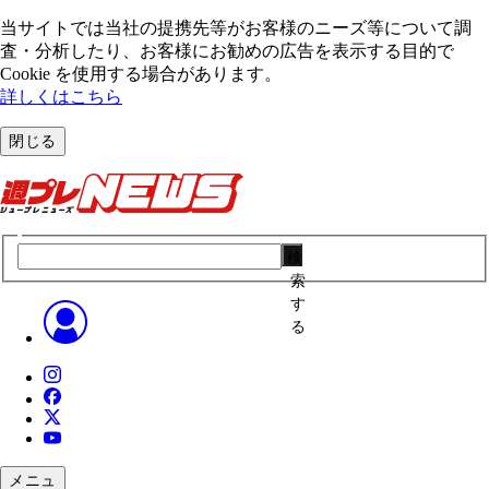
当サイトでは当社の提携先等がお客様のニーズ等について調
査・分析したり、お客様にお勧めの広告を表⽰する⽬的で
Cookie を使⽤する場合があります。
詳しくはこちら
閉じる
検
索
す
る
メニュ