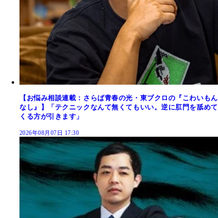
【お悩み相談連載：さらば青春の光・東ブクロの『こわいもん
なし』】「テクニックなんて無くてもいい。逆に肛門を舐めて
くる方が引きます」
2026年08月07日 17:30