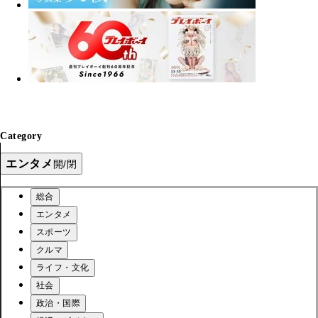
Category
エンタメ
開/閉
総合
エンタメ
スポーツ
クルマ
ライフ・文化
社会
政治・国際