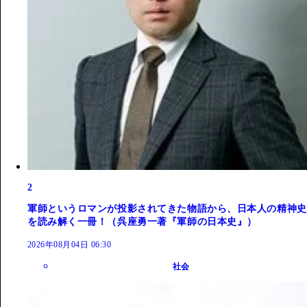
2
軍師というロマンが投影されてきた物語から、日本人の精神史
を読み解く一冊！（呉座勇一著『軍師の日本史』）
2026年08月04日 06:30
社会