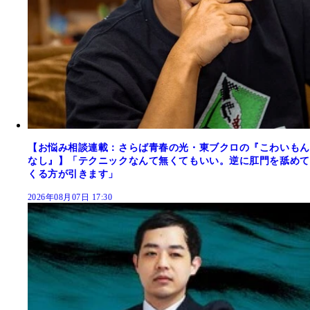
【お悩み相談連載：さらば青春の光・東ブクロの『こわいもん
なし』】「テクニックなんて無くてもいい。逆に肛門を舐めて
くる方が引きます」
2026年08月07日 17:30