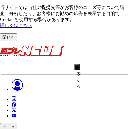
当サイトでは当社の提携先等がお客様のニーズ等について調
査・分析したり、お客様にお勧めの広告を表⽰する⽬的で
Cookie を使⽤する場合があります。
詳しくはこちら
閉じる
検
索
す
る
メニュ