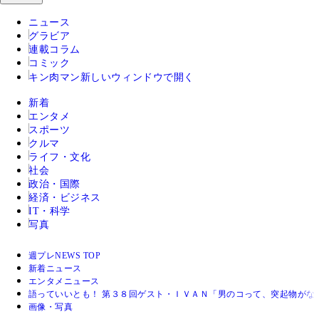
ニュース
グラビア
連載コラム
コミック
キン肉マン
新しいウィンドウで開く
新着
エンタメ
スポーツ
クルマ
ライフ・文化
社会
政治・国際
経済・ビジネス
IT・科学
写真
週プレNEWS TOP
新着ニュース
エンタメニュース
語っていいとも！ 第３８回ゲスト・ＩＶＡＮ「男のコって、突起物がな
画像・写真