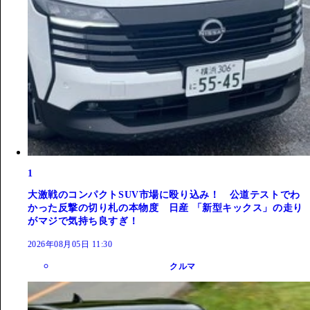
1
大激戦のコンパクトSUV市場に殴り込み！ 公道テストでわ
かった反撃の切り札の本物度 日産 「新型キックス」の走り
がマジで気持ち良すぎ！
2026年08月05日 11:30
クルマ