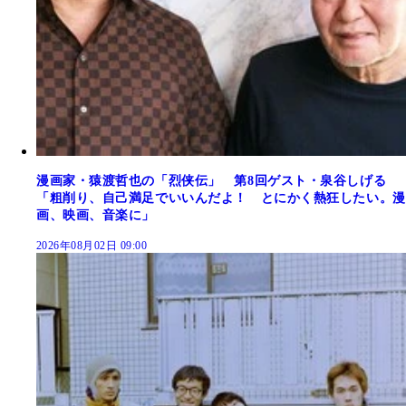
漫画家・猿渡哲也の「烈侠伝」 第8回ゲスト・泉谷しげる
「粗削り、自己満足でいいんだよ！ とにかく熱狂したい。漫
画、映画、音楽に」
2026年08月02日 09:00