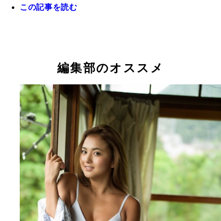
この記事を読む
ＳＡＳＵＫＥの代表的なエリアのひとつ「そり立つ
を模したトレーニングセットに挑むロペス
『ＳＡＳＵＫＥ第３５回大会で７度目の挑戦となる
某所にある樽美酒の秘密倉庫。写真は「サーモンラ
社交ダンス世界７位のロペスこと岸英明はゼッケン
爆・樽美酒研二。「ＳＡＳＵＫＥはおじさんたちの
ー」のトレーニングを軽々とこなす金爆・樽美酒研
番で登場
編集部のオススメ
典」と語る