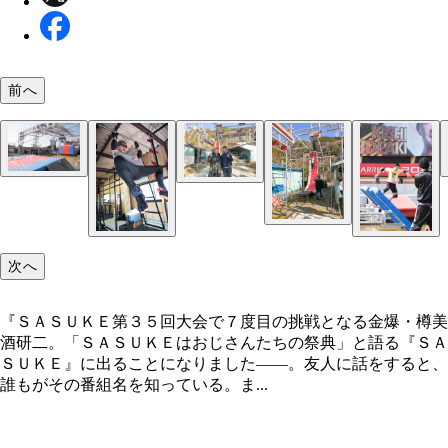
前へ
ビデオに向かって自己ＰＲをしてから「五段跳び」
果たして、本誌編集・Ｉの挑戦はいかに…！？
ＳＡＳＵＫＥの総合演出を務める乾雅人氏（右から
予選会「太鼓に合わせて腕立て伏せ１００回」の模
実技試験通過者を発表。そして友情が芽生える…！
個性的な面々が揃う面接の模様。本誌編集・Ｉは「
最近ではおなじみのエリアとなった「タイファイタ
新エリア「ドラゴングライダー」。闇夜に輝くその
技試験
目）と制作陣。「ＳＡＳＵＫＥは、順位を競うもの
下は死にそうになりながらもぎりぎりで耐える週プ
イボーイ」Ｔシャツを着てＰＲ
の、シミュレーターの試技の様子
まるで気高き竜…！
“怪力商社マン”岸本真弥（左）の自宅セットで武者
ないんです。だからいろいろな職業の挑戦者を待ち
集・Ｉ
に励む金スマ・ロペスこと岸英明に取材と称して同
でいます」
次へ
せていただきました
『ＳＡＳＵＫＥ第３５回大会で７度目の挑戦となる金爆・樽美
酒研二。「ＳＡＳＵＫＥはおじさんたちの祭典」と語る『ＳＡ
ＳＵＫＥ』に出ることになりました――。友人に話をすると、
誰もがその番組名を知っている。ま...