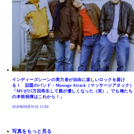
インディーズシーンの実力者が自由に楽しいロックを届け
る！ 話題のバンド・Massage Attack（マッサージアタック）
「MVが25万回再生して親が優しくなった（笑）。でも俺たち
の本領発揮はこれから！」
2026年08月01日 13:00
写真をもっと見る