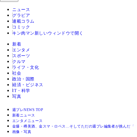
ニュース
グラビア
連載コラム
コミック
キン肉マン
新しいウィンドウで開く
新着
エンタメ
スポーツ
クルマ
ライフ・文化
社会
政治・国際
経済・ビジネス
IT・科学
写真
週プレNEWS TOP
新着ニュース
エンタメニュース
金爆・樽美酒、金スマ・ロペス…そしてただの週プレ編集者が挑んだ『
画像・写真