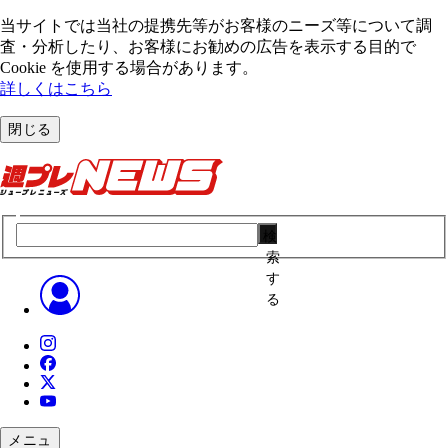
当サイトでは当社の提携先等がお客様のニーズ等について調
査・分析したり、お客様にお勧めの広告を表⽰する⽬的で
Cookie を使⽤する場合があります。
詳しくはこちら
閉じる
検
索
す
る
メニュ