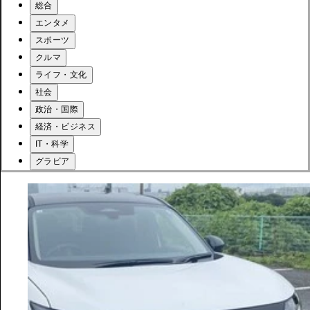
総合
エンタメ
スポーツ
クルマ
ライフ・文化
社会
政治・国際
経済・ビジネス
IT・科学
グラビア