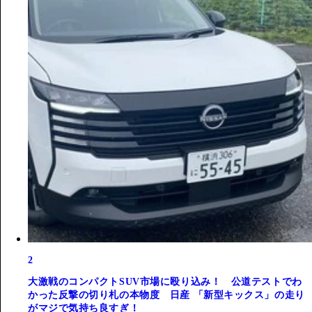
2
大激戦のコンパクトSUV市場に殴り込み！ 公道テストでわ
かった反撃の切り札の本物度 日産 「新型キックス」の走り
がマジで気持ち良すぎ！