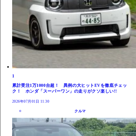
1
累計受注1万1000台超！ 異例の大ヒットEVを徹底チェッ
ク！ ホンダ「スーパーワン」の走りがクソ楽しい!!
2026年07月01日 11:30
クルマ