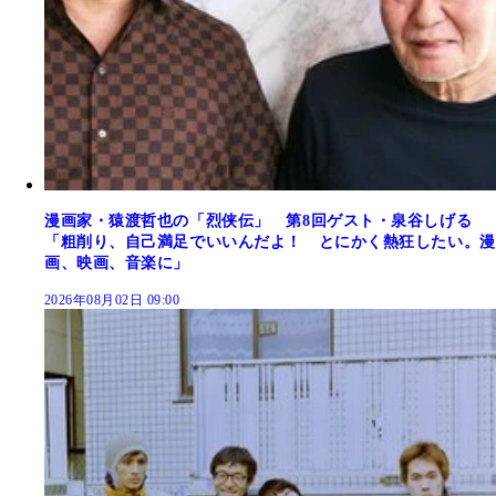
漫画家・猿渡哲也の「烈侠伝」 第8回ゲスト・泉谷しげる
「粗削り、自己満足でいいんだよ！ とにかく熱狂したい。漫
画、映画、音楽に」
2026年08月02日 09:00