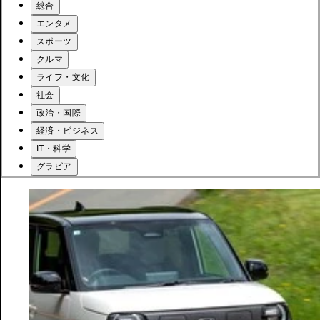
総合
エンタメ
スポーツ
クルマ
ライフ・文化
社会
政治・国際
経済・ビジネス
IT・科学
グラビア