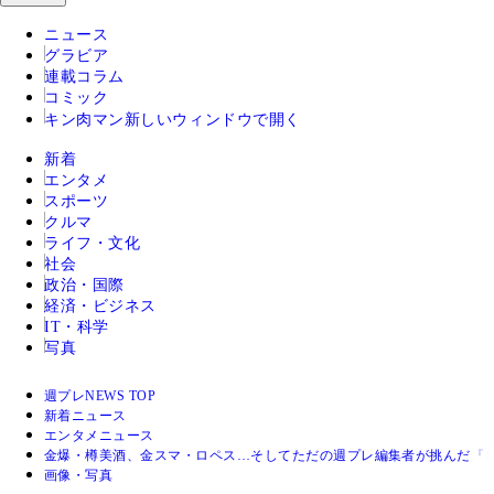
ニュース
グラビア
連載コラム
コミック
キン肉マン
新しいウィンドウで開く
新着
エンタメ
スポーツ
クルマ
ライフ・文化
社会
政治・国際
経済・ビジネス
IT・科学
写真
週プレNEWS TOP
新着ニュース
エンタメニュース
金爆・樽美酒、金スマ・ロペス…そしてただの週プレ編集者が挑んだ『
画像・写真