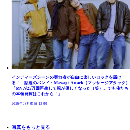
インディーズシーンの実力者が自由に楽しいロックを届け
る！ 話題のバンド・Massage Attack（マッサージアタック）
「MVが25万回再生して親が優しくなった（笑）。でも俺たち
の本領発揮はこれから！」
2026年08月01日 13:00
写真をもっと見る