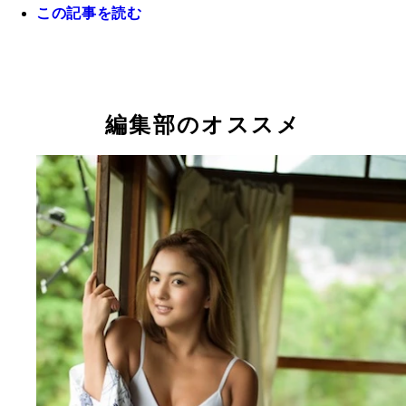
この記事を読む
ＳＡＳＵＫＥの代表的なエリアのひとつ「そり立つ
を模したトレーニングセットに挑むロペス
『ＳＡＳＵＫＥ第３５回大会で７度目の挑戦となる
某所にある樽美酒の秘密倉庫。写真は「サーモンラ
社交ダンス世界７位のロペスこと岸英明はゼッケン
爆・樽美酒研二。「ＳＡＳＵＫＥはおじさんたちの
ー」のトレーニングを軽々とこなす金爆・樽美酒研
番で登場
編集部のオススメ
典」と語る