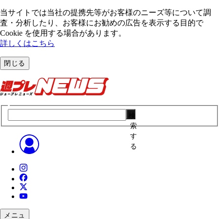
当サイトでは当社の提携先等がお客様のニーズ等について調
査・分析したり、お客様にお勧めの広告を表⽰する⽬的で
Cookie を使⽤する場合があります。
詳しくはこちら
閉じる
検
索
す
る
メニュ