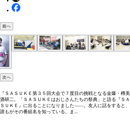
前へ
ビデオに向かって自己ＰＲをしてから「五段跳び」
果たして、本誌編集・Ｉの挑戦はいかに…！？
ＳＡＳＵＫＥの総合演出を務める乾雅人氏（右から
予選会「太鼓に合わせて腕立て伏せ１００回」の模
実技試験通過者を発表。そして友情が芽生える…！
個性的な面々が揃う面接の模様。本誌編集・Ｉは「
最近ではおなじみのエリアとなった「タイファイタ
新エリア「ドラゴングライダー」。闇夜に輝くその
技試験
目）と制作陣。「ＳＡＳＵＫＥは、順位を競うもの
下は死にそうになりながらもぎりぎりで耐える週プ
イボーイ」Ｔシャツを着てＰＲ
の、シミュレーターの試技の様子
まるで気高き竜…！
“怪力商社マン”岸本真弥（左）の自宅セットで武者
ないんです。だからいろいろな職業の挑戦者を待ち
集・Ｉ
に励む金スマ・ロペスこと岸英明に取材と称して同
でいます」
次へ
せていただきました
『ＳＡＳＵＫＥ第３５回大会で７度目の挑戦となる金爆・樽美
酒研二。「ＳＡＳＵＫＥはおじさんたちの祭典」と語る『ＳＡ
ＳＵＫＥ』に出ることになりました――。友人に話をすると、
誰もがその番組名を知っている。ま...