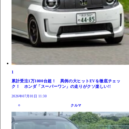
1
累計受注1万1000台超！ 異例の大ヒットEVを徹底チェッ
ク！ ホンダ「スーパーワン」の走りがクソ楽しい!!
2026年07月01日 11:30
クルマ