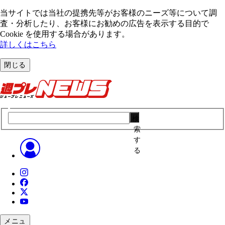
当サイトでは当社の提携先等がお客様のニーズ等について調
査・分析したり、お客様にお勧めの広告を表⽰する⽬的で
Cookie を使⽤する場合があります。
詳しくはこちら
閉じる
検
索
す
る
メニュ