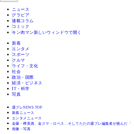
ニュース
グラビア
連載コラム
コミック
キン肉マン
新しいウィンドウで開く
新着
エンタメ
スポーツ
クルマ
ライフ・文化
社会
政治・国際
経済・ビジネス
IT・科学
写真
週プレNEWS TOP
新着ニュース
エンタメニュース
金爆・樽美酒、金スマ・ロペス…そしてただの週プレ編集者が挑んだ『
画像・写真