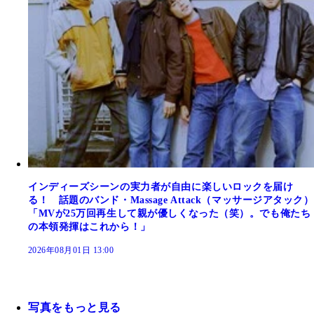
インディーズシーンの実力者が自由に楽しいロックを届け
る！ 話題のバンド・Massage Attack（マッサージアタック）
「MVが25万回再生して親が優しくなった（笑）。でも俺たち
の本領発揮はこれから！」
2026年08月01日 13:00
写真をもっと見る