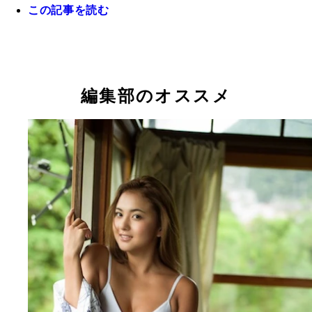
この記事を読む
ＳＡＳＵＫＥの代表的なエリアのひとつ「そり立つ
を模したトレーニングセットに挑むロペス
『ＳＡＳＵＫＥ第３５回大会で７度目の挑戦となる
某所にある樽美酒の秘密倉庫。写真は「サーモンラ
社交ダンス世界７位のロペスこと岸英明はゼッケン
爆・樽美酒研二。「ＳＡＳＵＫＥはおじさんたちの
ー」のトレーニングを軽々とこなす金爆・樽美酒研
番で登場
編集部のオススメ
典」と語る