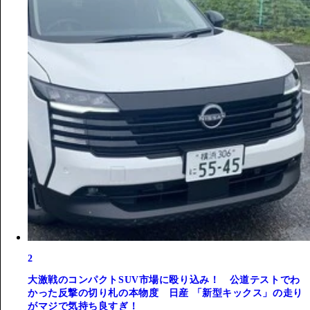
2
大激戦のコンパクトSUV市場に殴り込み！ 公道テストでわ
かった反撃の切り札の本物度 日産 「新型キックス」の走り
がマジで気持ち良すぎ！