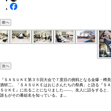
前へ
ビデオに向かって自己ＰＲをしてから「五段跳び」
果たして、本誌編集・Ｉの挑戦はいかに…！？
ＳＡＳＵＫＥの総合演出を務める乾雅人氏（右から
予選会「太鼓に合わせて腕立て伏せ１００回」の模
実技試験通過者を発表。そして友情が芽生える…！
個性的な面々が揃う面接の模様。本誌編集・Ｉは「
最近ではおなじみのエリアとなった「タイファイタ
新エリア「ドラゴングライダー」。闇夜に輝くその
技試験
目）と制作陣。「ＳＡＳＵＫＥは、順位を競うもの
下は死にそうになりながらもぎりぎりで耐える週プ
イボーイ」Ｔシャツを着てＰＲ
の、シミュレーターの試技の様子
まるで気高き竜…！
“怪力商社マン”岸本真弥（左）の自宅セットで武者
ないんです。だからいろいろな職業の挑戦者を待ち
集・Ｉ
に励む金スマ・ロペスこと岸英明に取材と称して同
でいます」
次へ
せていただきました
『ＳＡＳＵＫＥ第３５回大会で７度目の挑戦となる金爆・樽美
酒研二。「ＳＡＳＵＫＥはおじさんたちの祭典」と語る『ＳＡ
ＳＵＫＥ』に出ることになりました――。友人に話をすると、
誰もがその番組名を知っている。ま...