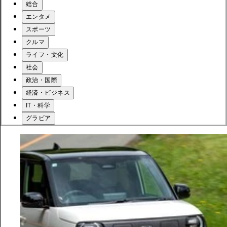
総合
エンタメ
スポーツ
クルマ
ライフ・文化
社会
政治・国際
経済・ビジネス
IT・科学
グラビア