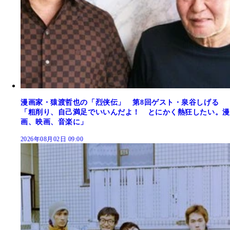
漫画家・猿渡哲也の「烈侠伝」 第8回ゲスト・泉谷しげる
「粗削り、自己満足でいいんだよ！ とにかく熱狂したい。漫
画、映画、音楽に」
2026年08月02日 09:00