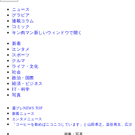
ニュース
グラビア
連載コラム
コミック
キン肉マン
新しいウィンドウで開く
新着
エンタメ
スポーツ
クルマ
ライフ・文化
社会
政治・国際
経済・ビジネス
IT・科学
写真
週プレNEWS TOP
新着ニュース
エンタメニュース
「コーヒーを飲めばニコニコしています」と山田孝之。染谷将太、広瀬
画像・写真