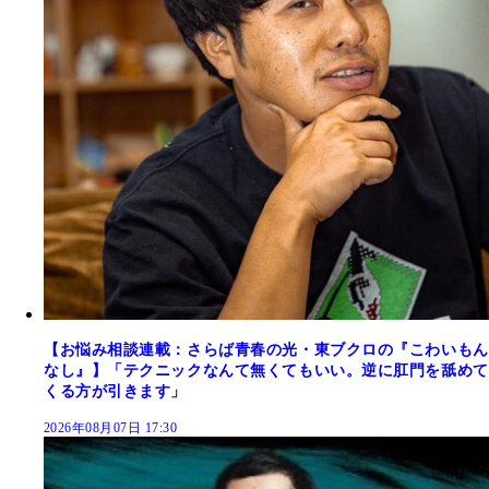
【お悩み相談連載：さらば青春の光・東ブクロの『こわいもん
なし』】「テクニックなんて無くてもいい。逆に肛門を舐めて
くる方が引きます」
2026年08月07日 17:30