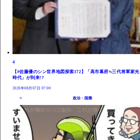
4
【#佐藤優のシン世界地図探索172】「高市幕府≒三代将軍家光
時代」が到来!?
2026年08月07日 07:00
政治・国際