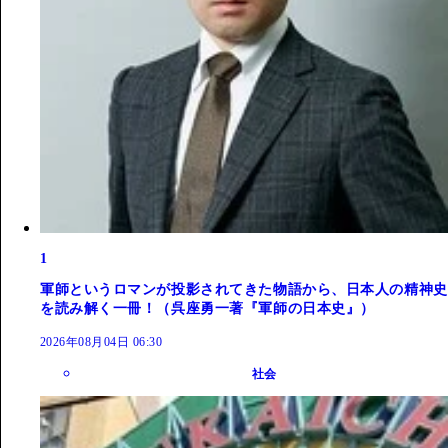
1
軍師というロマンが投影されてきた物語から、日本人の精神史
を読み解く一冊！（呉座勇一著『軍師の日本史』）
2026年08月04日 06:30
社会