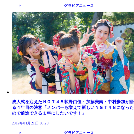
グラビアニュース
成人式を迎えたＮＧＴ４８荻野由佳・加藤美南・中村歩加が語
る４年目の決意「メンバーも増えて新しいＮＧＴ４８になった
ので前進できる１年にしたいです！」
2019年01月21日 06:20
グラビアニュース