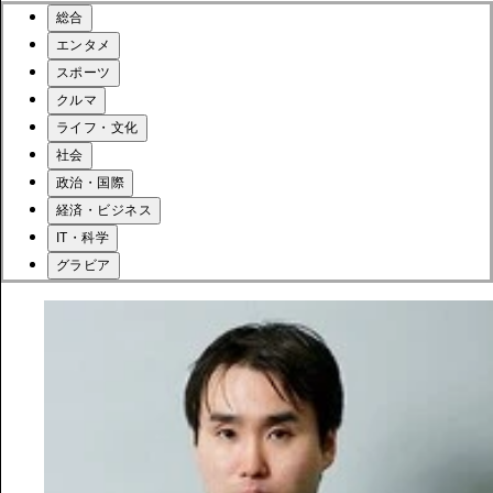
総合
エンタメ
スポーツ
クルマ
ライフ・文化
社会
政治・国際
経済・ビジネス
IT・科学
グラビア