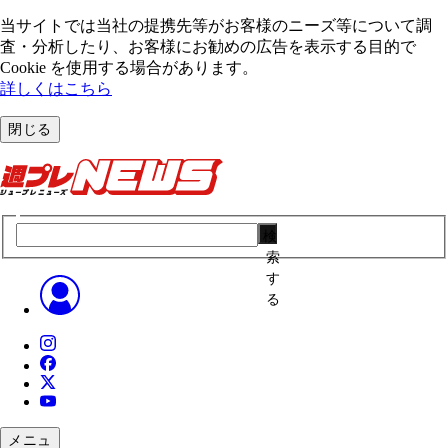
当サイトでは当社の提携先等がお客様のニーズ等について調
査・分析したり、お客様にお勧めの広告を表⽰する⽬的で
Cookie を使⽤する場合があります。
詳しくはこちら
閉じる
検
索
す
る
メニュ