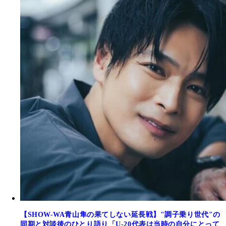
【SHOW-WA青山隼の果てしない延長戦】"調子乗り世代"の
同期と対談後のひとり語り「U-20代表は当時の自分にとって