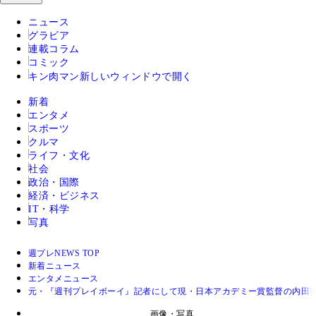
ニュース
グラビア
連載コラム
コミック
キン肉マン
新しいウィンドウで開く
新着
エンタメ
スポーツ
クルマ
ライフ・文化
社会
政治・国際
経済・ビジネス
IT・科学
写真
週プレNEWS TOP
新着ニュース
エンタメニュース
元・『週刊プレイボーイ』記者にして現・日本アカデミー賞監督の内田
画像・写真