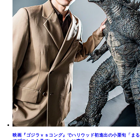
映画『ゴジラｖｓコング』でハリウッド初進出の小栗旬「まる