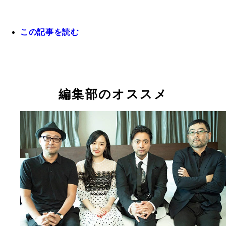
この記事を読む
編集部にて、内田さんが新人記者時代に手がけた約
１０年以上ぶりに編集部を訪れた内田さん。「場所
世紀前の記事を発見。当時はこれら記事のタイトル
わったけど、この資料とかが散らばった編集部の雰
定するのに５時間。鬼軍曹的な編集者に詰められつ
は昔のままじゃん（笑）」。当時の同僚たちも多く
編集部のオススメ
その合間に映画の脚本を制作していたという。懐か
しており、懐かしトークを展開した
のあまり即撮影