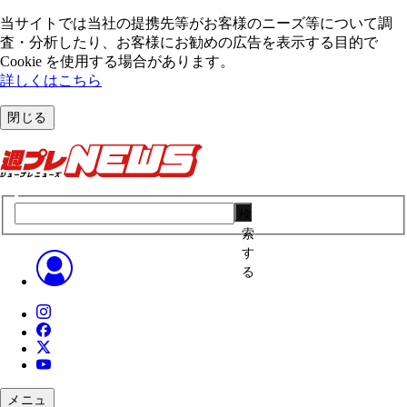
当サイトでは当社の提携先等がお客様のニーズ等について調
査・分析したり、お客様にお勧めの広告を表⽰する⽬的で
Cookie を使⽤する場合があります。
詳しくはこちら
閉じる
検
索
す
る
メニュ