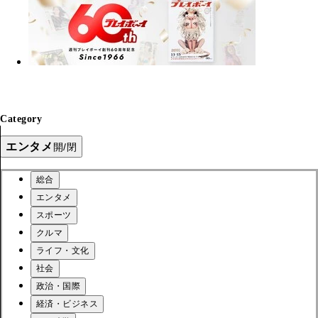
Category
エンタメ
開/閉
総合
エンタメ
スポーツ
クルマ
ライフ・文化
社会
政治・国際
経済・ビジネス