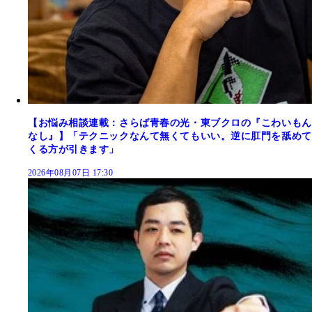
【お悩み相談連載：さらば青春の光・東ブクロの『こわいもん
なし』】「テクニックなんて無くてもいい。逆に肛門を舐めて
くる方が引きます」
2026年08月07日 17:30