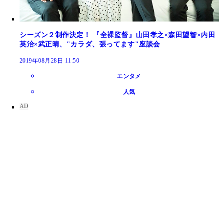
シーズン２制作決定！ 『全裸監督』山田孝之×森田望智×内田
英治×武正晴、"カラダ、張ってます"座談会
2019年08月28日 11:50
エンタメ
人気