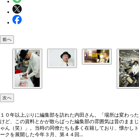
前へ
『ミッドナイトスワン』絶賛公開中！ ©２０２０
ｉｄｎｉｇｈｔ Ｓｗａｎ Ｆｉｌｍ Ｐａｒｔｎ
ｓ
普段はメガネを標準装備する内田さん。メガネを外
と……。これ、ハリウッドザコシショウさんじゃ
ちなみに、おふたりとも同じ事務所に所属なので、
ボ企画を、ぜひ！！
次へ
１０年以上ぶりに編集部を訪れた内田さん。「場所は変わった
けど、この資料とかが散らばった編集部の雰囲気は昔のままじ
ゃん（笑）」。当時の同僚たちも多く在籍しており、懐かしト
ークを展開した今年３月、第４４回...