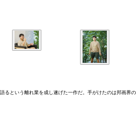
語るという離れ業を成し遂げた一作だ。手がけたのは邦画界の