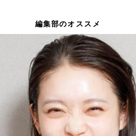
編集部のオススメ
（右）と、『るろうに剣心 最終章 Ｔｈｅ Ｆｉｎａｌ／Ｔ
雅芸のバトルシーンは必見！
ントパフォーマー・伊澤彩織（左）が殺し屋コンビを熱演
版『ザ・レイド』と呼べるような映画を本気で撮りたいと思っ