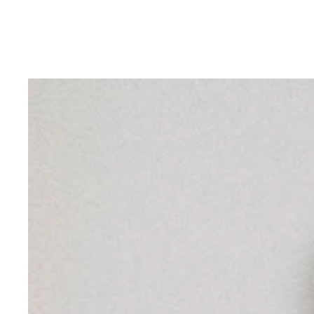
舞台『鬼滅の刃』で竈門禰豆子を演じた髙石あかり
スタントパフォーマーの伊澤彩織と、殺陣師・三元
ふたりのゆるゆるとした日常生活の描写も見どころ
代わって危険なシーンを演じる役者）を務めたスタ
「やりたい企画は山ほどありますが、なかでも日本