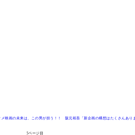
映画の未来は、この男が担う！！ 阪元裕吾「新企画の構想はたくさんあります。
5ページ目