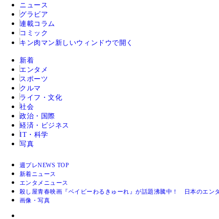
ニュース
グラビア
連載コラム
コミック
キン肉マン
新しいウィンドウで開く
新着
エンタメ
スポーツ
クルマ
ライフ・文化
社会
政治・国際
経済・ビジネス
IT・科学
写真
週プレNEWS TOP
新着ニュース
エンタメニュース
殺し屋青春映画『ベイビーわるきゅーれ』が話題沸騰中！ 日本のエンタメ
画像・写真