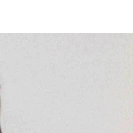
ｈｅ Ｂｅｇｉｎｎｉｎｇ』などでスタントダブル（本来の演
ています」（阪元監督）