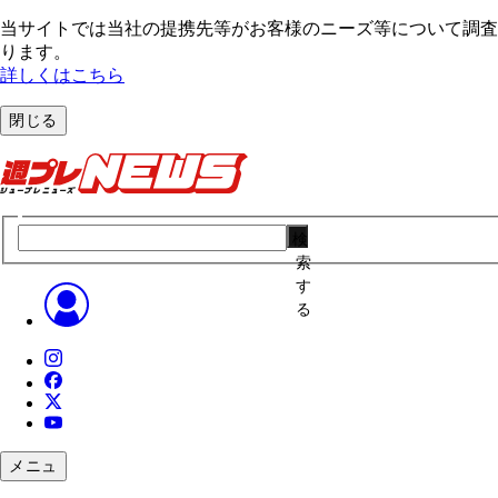
当サイトでは当社の提携先等がお客様のニーズ等について調査・
ります。
詳しくはこちら
閉じる
検
索
す
る
メニュ