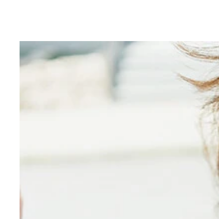
怪獣災害に立ち向かうエキスパートチーム「ＧＵＴ
「とにかく怪獣を大きくしたかった」と話す武居