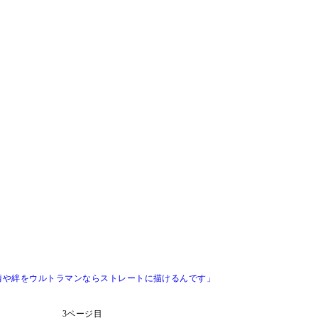
情や絆をウルトラマンならストレートに描けるんです」
3ページ目