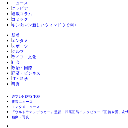
ニュース
グラビア
連載コラム
コミック
キン肉マン
新しいウィンドウで開く
新着
エンタメ
スポーツ
クルマ
ライフ・文化
社会
政治・国際
経済・ビジネス
IT・科学
写真
週プレNEWS TOP
新着ニュース
エンタメニュース
『ウルトラマンデッカー』監督・武居正能インタビュー「正義や愛、友
画像・写真