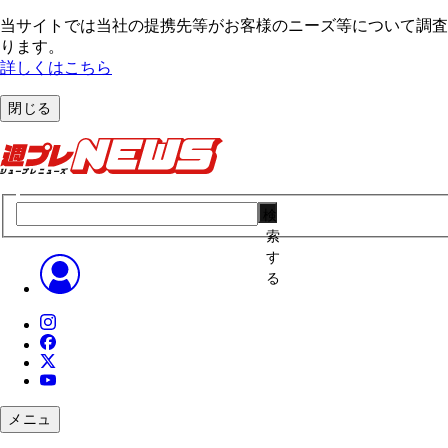
当サイトでは当社の提携先等がお客様のニーズ等について調査・
ります。
詳しくはこちら
閉じる
検
索
す
る
メニュ