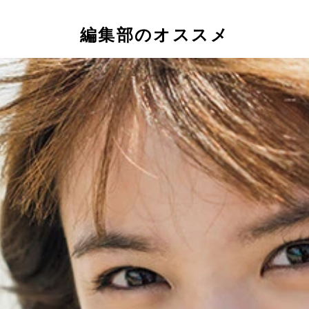
編集部のオススメ
Ｓ－ＳＥＬＥＣＴ」のメンバーたち
監督。写真は第２話登場の破壊暴竜デスドラゴ