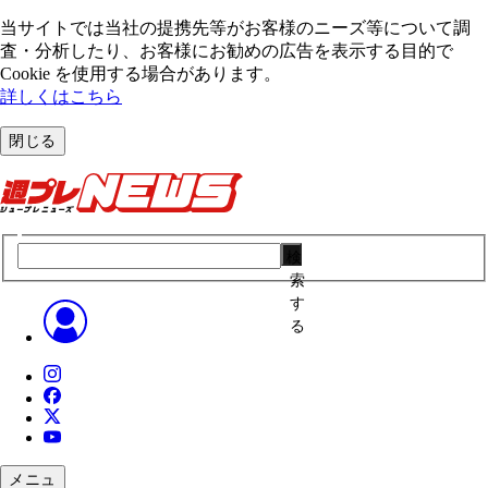
当サイトでは当社の提携先等がお客様のニーズ等について調
査・分析したり、お客様にお勧めの広告を表⽰する⽬的で
Cookie を使⽤する場合があります。
詳しくはこちら
閉じる
検
索
す
る
メニュ