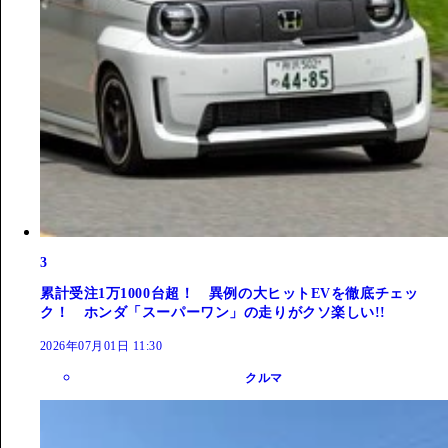
3
累計受注1万1000台超！ 異例の大ヒットEVを徹底チェッ
ク！ ホンダ「スーパーワン」の走りがクソ楽しい!!
2026年07月01日 11:30
クルマ