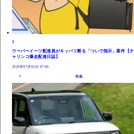
2
ウーバーイーツ配達員がキッパリ断る「ついで指示」案件【チ
ャリンコ爆走配達日誌】
2026年07月02日 07:00
社会