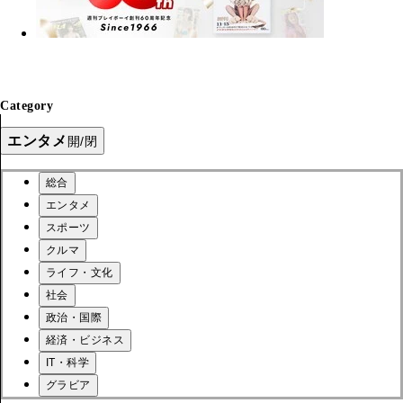
Category
エンタメ
開/閉
総合
エンタメ
スポーツ
クルマ
ライフ・文化
社会
政治・国際
経済・ビジネス
IT・科学
グラビア