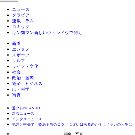
ニュース
グラビア
連載コラム
コミック
キン肉マン
新しいウィンドウで開く
新着
エンタメ
スポーツ
クルマ
ライフ・文化
社会
政治・国際
経済・ビジネス
IT・科学
写真
週プレNEWS TOP
新着ニュース
エンタメニュース
地方と中央で「競馬予想のコツ」に違いはあるのか？【じゃいの人生は最
画像・写真