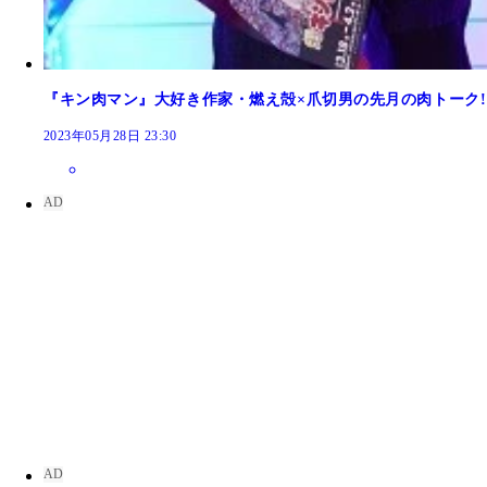
『キン肉マン』大好き作家・燃え殻×爪切男の先月の肉トーク!! 
2023年05月28日 23:30