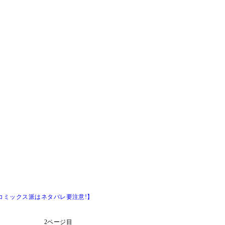
【コミックス派はネタバレ要注意!】
2ページ目