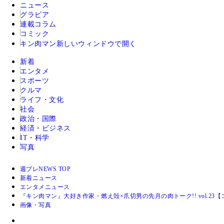
ニュース
グラビア
連載コラム
コミック
キン肉マン
新しいウィンドウで開く
新着
エンタメ
スポーツ
クルマ
ライフ・文化
社会
政治・国際
経済・ビジネス
IT・科学
写真
週プレNEWS TOP
新着ニュース
エンタメニュース
『キン肉マン』大好き作家・燃え殻×爪切男の先月の肉トーク!! vol.23
画像・写真