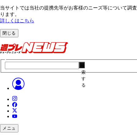
当サイトでは当社の提携先等がお客様のニーズ等について調査・
ります。
詳しくはこちら
閉じる
検
索
す
る
メニュ