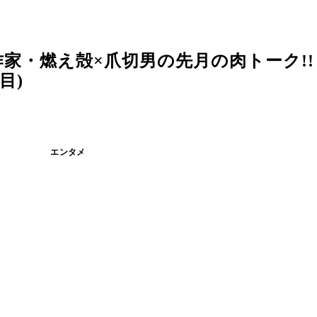
燃え殻×爪切男の先月の肉トーク!! vo
目)
エンタメ