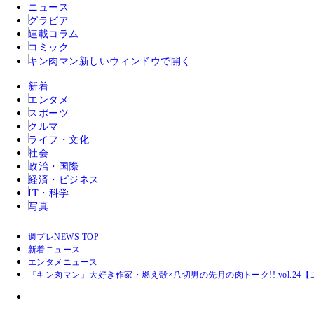
ニュース
グラビア
連載コラム
コミック
キン肉マン
新しいウィンドウで開く
新着
エンタメ
スポーツ
クルマ
ライフ・文化
社会
政治・国際
経済・ビジネス
IT・科学
写真
週プレNEWS TOP
新着ニュース
エンタメニュース
『キン肉マン』大好き作家・燃え殻×爪切男の先月の肉トーク!! vol.24