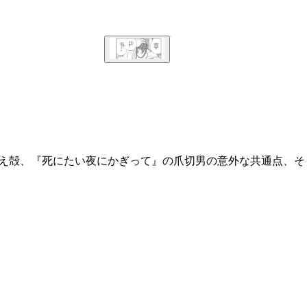
燃え殻、『死にたい夜にかぎって』の爪切男の意外な共通点、そ