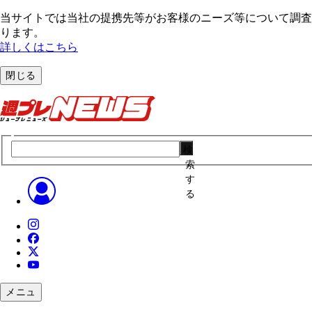
当サイトでは当社の提携先等がお客様のニーズ等について調査・
ります。
詳しくはこちら
閉じる
検
索
す
る
メニュ