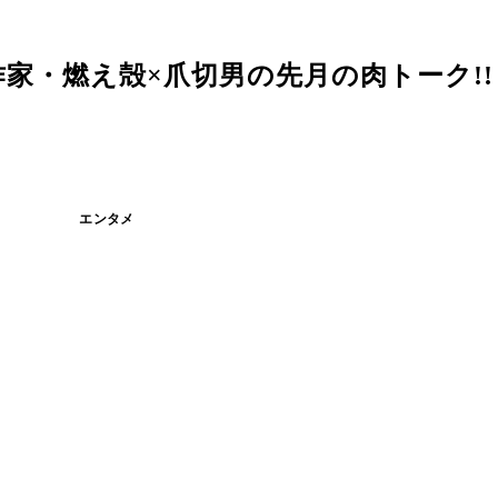
燃え殻×爪切男の先月の肉トーク!! vo
エンタメ