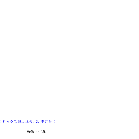
【コミックス派はネタバレ要注意!】
画像・写真