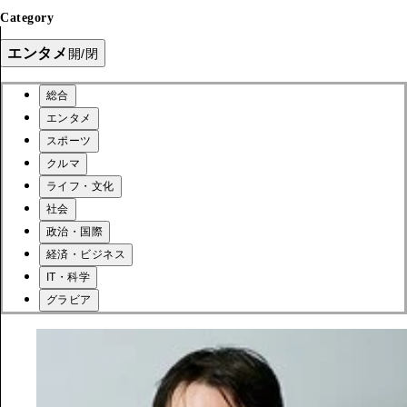
Category
エンタメ
開/閉
総合
エンタメ
スポーツ
クルマ
ライフ・文化
社会
政治・国際
経済・ビジネス
IT・科学
グラビア