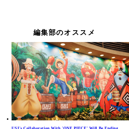
編集部のオススメ
USJ's Collaboration With 'ONE PIECE' Will Be Ending