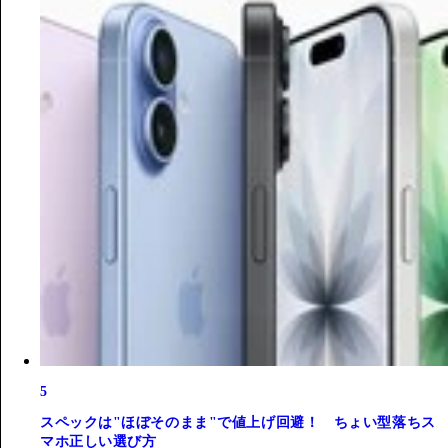
5
スペックは"ほぼそのまま"で値上げ回避！ ちょい型落ちス
マホ正しい選び方