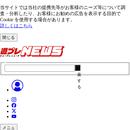
当サイトでは当社の提携先等がお客様のニーズ等について調
査・分析したり、お客様にお勧めの広告を表⽰する⽬的で
Cookie を使⽤する場合があります。
詳しくはこちら
閉じる
検
索
す
る
メニュ