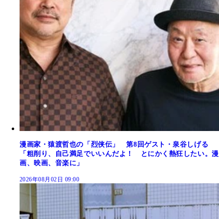
漫画家・猿渡哲也の「烈侠伝」 第8回ゲスト・泉谷しげる
「粗削り、自己満足でいいんだよ！ とにかく熱狂したい。漫
画、映画、音楽に」
2026年08月02日 09:00