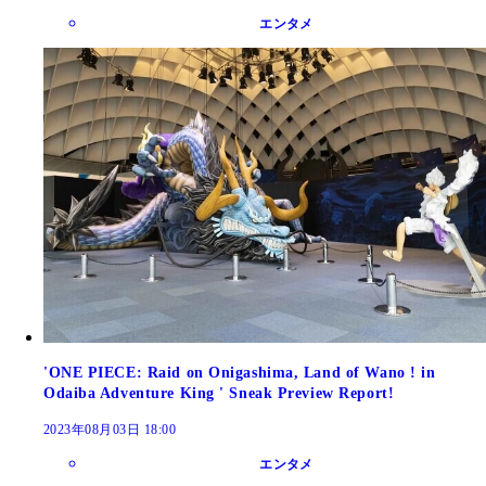
エンタメ
'ONE PIECE: Raid on Onigashima, Land of Wano ! in
Odaiba Adventure King ' Sneak Preview Report!
2023年08月03日 18:00
エンタメ