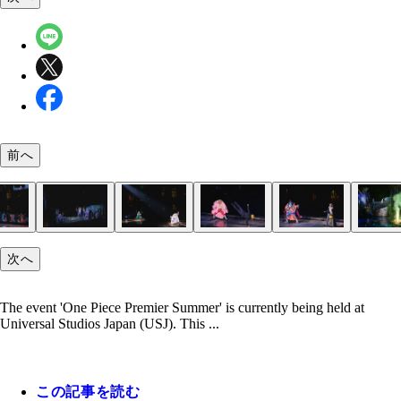
前へ
Usopp and Brook liven up the crowd
The towel is a must-have!
The audience explodes with excitement as Luffy appears
The story begins as Rebecca visits the Straw Hats
Ven Vendler, the show’s original character
Vendler’s mysterious powers back the Straw Hat Pirates in
Zoro and Fujitora
Doflamingo and Sanji
Jinbe and Crocodile
Blasts of water, smoke, and flames!
Look who’s upstage...!
It ends with the line, “Let’s party!”
Luffy high-fiving the guests
次へ
corner
The event 'One Piece Premier Summer' is currently being held at
Universal Studios Japan (USJ). This ...
この記事を読む