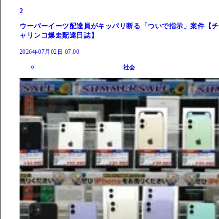
2
ウーバーイーツ配達員がキッパリ断る「ついで指示」案件【チ
ャリンコ爆走配達日誌】
2026年07月02日 07:00
社会