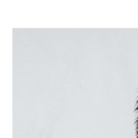
『キン肉マン』ファンにとってお楽しみ要素のひと
なすなかにし中西考案超人「ハサミカッター」