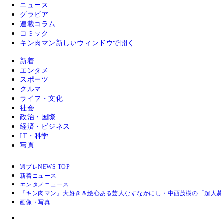
ニュース
グラビア
連載コラム
コミック
キン肉マン
新しいウィンドウで開く
新着
エンタメ
スポーツ
クルマ
ライフ・文化
社会
政治・国際
経済・ビジネス
IT・科学
写真
週プレNEWS TOP
新着ニュース
エンタメニュース
『キン肉マン』大好き＆絵心ある芸人なすなかにし・中西茂樹の「超人
画像・写真