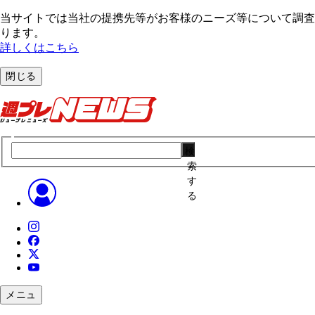
当サイトでは当社の提携先等がお客様のニーズ等について調査・
ります。
詳しくはこちら
閉じる
検
索
す
る
メニュ