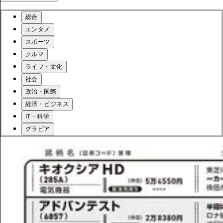
総合
エンタメ
スポーツ
クルマ
ライフ・文化
社会
政治・国際
経済・ビジネス
IT・科学
グラビア