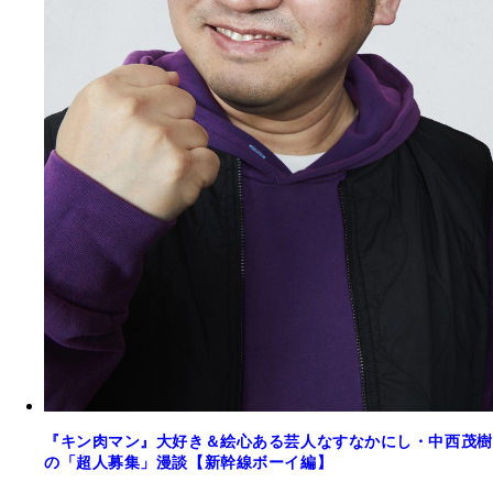
『キン肉マン』大好き＆絵心ある芸人なすなかにし・中西茂樹
の「超人募集」漫談【新幹線ボーイ編】