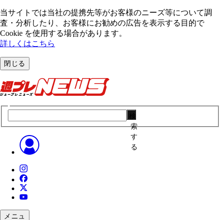
当サイトでは当社の提携先等がお客様のニーズ等について調
査・分析したり、お客様にお勧めの広告を表⽰する⽬的で
Cookie を使⽤する場合があります。
詳しくはこちら
閉じる
検
索
す
る
メニュ