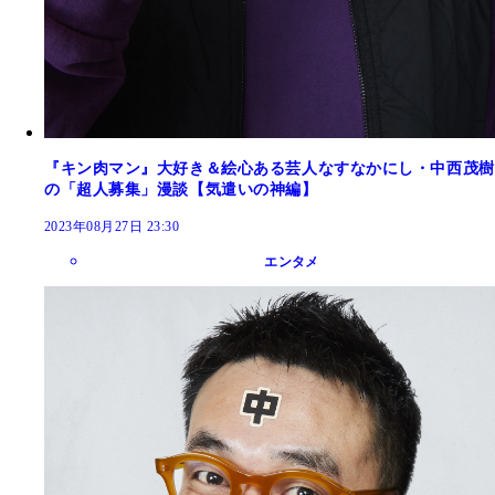
『キン肉マン』大好き＆絵心ある芸人なすなかにし・中西茂樹
の「超人募集」漫談【気遣いの神編】
2023年08月27日 23:30
エンタメ