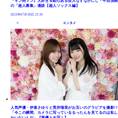
『キン肉マン』大好き＆絵心ある芸人なすなかにし・中西茂樹
の「超人募集」漫談【超人ソックス編】
2023年07月30日 23:30
エンタメ
人気声優・伊達さゆりと荒井瑠里がお互いのグラビアを撮影!?
「今この瞬間、カメラに写っているるったんを見てるのは私し
かいないんだ」【声優トモ写！】