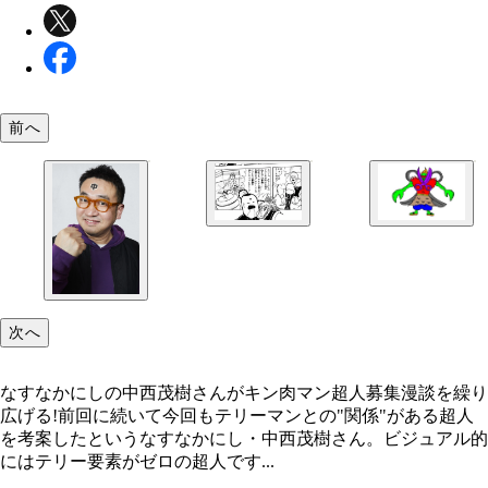
前へ
『キン肉マン』ファンにとってお楽しみ要素のひと
なすなかにし中西考案超人「ハサミカッター」
ある、テリーの靴紐。この靴紐を狙う超人の攻撃方
は？
次へ
なすなかにしの中西茂樹さんがキン肉マン超人募集漫談を繰り
広げる!前回に続いて今回もテリーマンとの"関係"がある超人
を考案したというなすなかにし・中西茂樹さん。ビジュアル的
にはテリー要素がゼロの超人です...