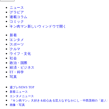
ニュース
グラビア
連載コラム
コミック
キン肉マン
新しいウィンドウで開く
新着
エンタメ
スポーツ
クルマ
ライフ・文化
社会
政治・国際
経済・ビジネス
IT・科学
写真
週プレNEWS TOP
新着ニュース
エンタメニュース
『キン肉マン』大好き＆絵心ある芸人なすなかにし・中西茂樹の「超人
画像・写真