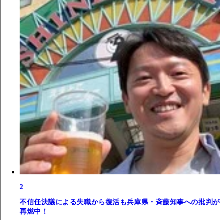
2
不信任決議による失職から復活も兵庫県・斉藤知事への批判が
再燃中！