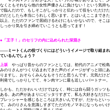
なくともそれなら他の女性声優さんに負けない！という気持ち
で臨んだので、もしそこがしっかりと伝わって役をいただけた
のだとしたら本当にうれしく思います。とはいえここまできた
以上、ただのファンで居続けるわけにもいかないので、そこは
しっかり気を引き締めていこうとも思ってます！
●「王子！」のセリフの内に込められた深淵さ
――ミートくんの役づくりにはどういうイメージで取り組まれ
ているんでしょう？
上坂
やっぱり昔からのファンとしては、初代のアニメで松島
みのりさんがつくり込まれてきた声のイメージがずっと頭にあ
りますし、おそらくみんなもそうだと思うんです。元気だけど
利発でしっかりしてて、キン肉マンに最も近しいパートナー。
しかも、ただかわいいだけではなく、時には自ら闘うガッツも
ある。あの声があまりにピッタリすぎて、私も大好きなだけに
プレッシャーを感じるところは大きいんですが、だからといっ
て、みのりさんを意識しすぎてただのモノマネになっちゃいけ
ないな、とも同時に強く思うんです。