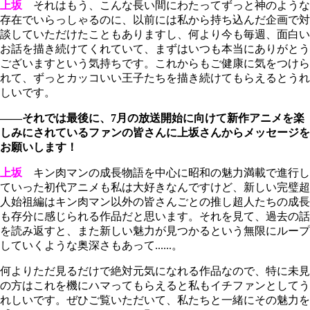
上坂
それはもう、こんな長い間にわたってずっと神のような
存在でいらっしゃるのに、以前には私から持ち込んだ企画で対
談していただけたこともありますし、何より今も毎週、面白い
お話を描き続けてくれていて、まずはいつも本当にありがとう
ございますという気持ちです。これからもご健康に気をつけら
れて、ずっとカッコいい王子たちを描き続けてもらえるとうれ
しいです。
――それでは最後に、7月の放送開始に向けて新作アニメを楽
しみにされているファンの皆さんに上坂さんからメッセージを
お願いします！
上坂
キン肉マンの成長物語を中心に昭和の魅力満載で進行し
ていった初代アニメも私は大好きなんですけど、新しい完璧超
人始祖編はキン肉マン以外の皆さんごとの推し超人たちの成長
も存分に感じられる作品だと思います。それを見て、過去の話
を読み返すと、また新しい魅力が見つかるという無限にループ
していくような奥深さもあって......。
何よりただ見るだけで絶対元気になれる作品なので、特に未見
の方はこれを機にハマってもらえると私もイチファンとしてう
れしいです。ぜひご覧いただいて、私たちと一緒にその魅力を