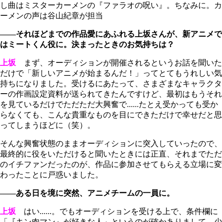
し曲はミスターカーメンの『ファラオの呪い』。ちなみに。カ
ーメンの声は谷山紀章が担当
――それほどまでの作品愛にあふれる上坂さんが、新アニメで
はミートくん役に。決まったときのお気持ちは？
上坂
まず、オーディションが開催されるというお話を聞いた
だけで「新しいアニメが始まるんだ！」ってとてもうれしい気
持ちになりました。受けるにあたって、さまざまなキャラクタ
ーの作画設定資料が送られてきたんですけど、最初はもうそれ
を見ているだけでただただ大興奮で......たとえ受かっても受か
らなくても、こんな貴重なものを目にできただけで幸せだと思
ってしまうほどに（笑）。
そんな興奮状態のままオーディションに突入していったので、
最終的に役をいただけると聞いたときには正直、それまでただ
のイチファンだったのが、作品に参加させてもらえる立場に変
わったことに戸惑いました。
――ある日を境に突然、アニメチームの一員に。
上坂
はい......。でもオーディションを受ける上で、条件欄に
「『キン肉マン』が好きな人」というのが確かありまして、少