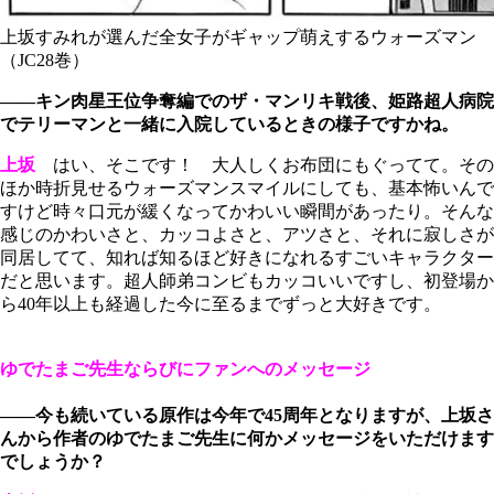
上坂すみれが選んだ全女子がギャップ萌えするウォーズマン
（JC28巻）
――キン肉星王位争奪編でのザ・マンリキ戦後、姫路超人病院
でテリーマンと一緒に入院しているときの様子ですかね。
上坂
はい、そこです！ 大人しくお布団にもぐってて。その
ほか時折見せるウォーズマンスマイルにしても、基本怖いんで
すけど時々口元が緩くなってかわいい瞬間があったり。そんな
感じのかわいさと、カッコよさと、アツさと、それに寂しさが
同居してて、知れば知るほど好きになれるすごいキャラクター
だと思います。超人師弟コンビもカッコいいですし、初登場か
ら40年以上も経過した今に至るまでずっと大好きです。
ゆでたまご先生ならびにファンへのメッセージ
――今も続いている原作は今年で45周年となりますが、上坂さ
んから作者のゆでたまご先生に何かメッセージをいただけます
でしょうか？