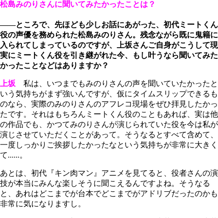
松島みのりさんに聞いてみたかったことは？
――ところで、先ほども少しお話にあがった、初代ミートくん
役の声優を務められた松島みのりさん。残念ながら既に鬼籍に
入られてしまっているのですが、上坂さんご自身がこうして現
実にミートくん役を引き継がれた今、もし叶うなら聞いてみた
かったことなどはありますか？
上坂
私は、いつまでもみのりさんの声を聞いていたかったと
いう気持ちがまず強いんですが、仮にタイムスリップできるも
のなら、実際のみのりさんのアフレコ現場をぜひ拝見したかっ
たです。それはもちろんミートくん役のこともあれば、実は他
の作品でも、かつてみのりさんが演じられていた役を今は私が
演じさせていただくことがあって。そうなるとすべて含めて、
一度しっかりご挨拶したかったなという気持ちが非常に大きく
て......。
あとは、初代『キン肉マン』アニメを見てると、役者さんの演
技が本当にみんな楽しそうに聞こえるんですよね。そうなる
と、あれはどこまでが台本でどこまでがアドリブだったのかも
非常に気になりますし。