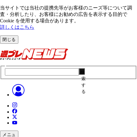
当サイトでは当社の提携先等がお客様のニーズ等について調
査・分析したり、お客様にお勧めの広告を表⽰する⽬的で
Cookie を使⽤する場合があります。
詳しくはこちら
閉じる
検
索
す
る
メニュ