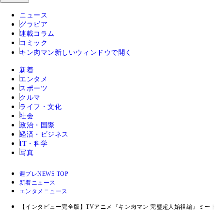
ニュース
グラビア
連載コラム
コミック
キン肉マン
新しいウィンドウで開く
新着
エンタメ
スポーツ
クルマ
ライフ・文化
社会
政治・国際
経済・ビジネス
IT・科学
写真
週プレNEWS TOP
新着ニュース
エンタメニュース
【インタビュー完全版】TVアニメ『キン肉マン 完璧超人始祖編』ミート