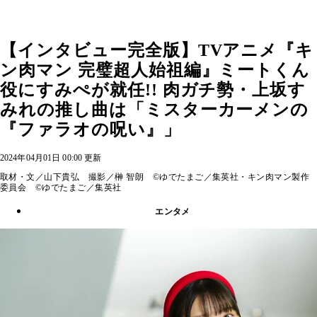
【インタビュー完全版】TVアニメ『キ
ン肉マン 完璧超人始祖編』ミートくん
役にすみぺが就任!! 肉ガチ勢・上坂す
みれの推し曲は「ミスターカーメンの
『ファラオの呪い』」
2024年04月01日 00:00 更新
取材・文／山下貴弘 撮影／榊 智朗 ©ゆでたまご／集英社・キン肉マン製作
委員会 ©ゆでたまご／集英社
エンタメ