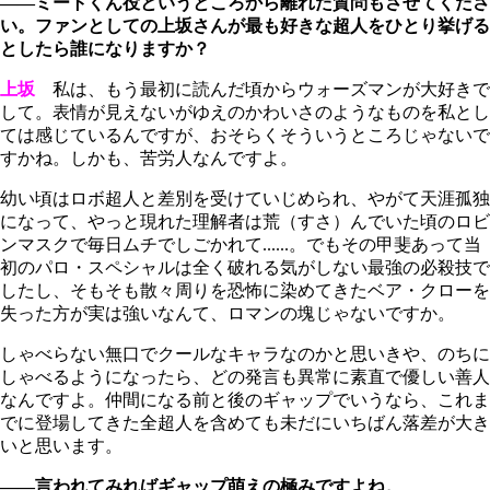
――ミートくん役というところから離れた質問もさせてくださ
い。ファンとしての上坂さんが最も好きな超人をひとり挙げる
としたら誰になりますか？
上坂
私は、もう最初に読んだ頃からウォーズマンが大好きで
して。表情が見えないがゆえのかわいさのようなものを私とし
ては感じているんですが、おそらくそういうところじゃないで
すかね。しかも、苦労人なんですよ。
幼い頃はロボ超人と差別を受けていじめられ、やがて天涯孤独
になって、やっと現れた理解者は荒（すさ）んでいた頃のロビ
ンマスクで毎日ムチでしごかれて......。でもその甲斐あって当
初のパロ・スペシャルは全く破れる気がしない最強の必殺技で
したし、そもそも散々周りを恐怖に染めてきたベア・クローを
失った方が実は強いなんて、ロマンの塊じゃないですか。
しゃべらない無口でクールなキャラなのかと思いきや、のちに
しゃべるようになったら、どの発言も異常に素直で優しい善人
なんですよ。仲間になる前と後のギャップでいうなら、これま
でに登場してきた全超人を含めても未だにいちばん落差が大き
いと思います。
――言われてみればギャップ萌えの極みですよね。