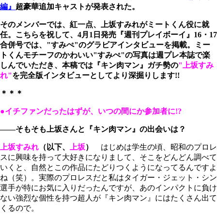
編』
超豪華追加キャストが発表された。
そのメンバーでは、紅一点、上坂すみれがミートくん役に就
任。こちらを祝して、4月1日発売『週刊プレイボーイ』16・17
合併号では、"すみぺ"のグラビアインタビューを掲載。ミー
トくんモチーフのかわいい"すみぺ"の写真は週プレ本誌で楽
しんでいただき、本稿では『キン肉マン』ガチ勢の
"上坂すみ
れ"
を完全版インタビューとしてより深掘りします!!
＊＊＊
●イチファンだったはずが、いつの間にか参加者に!?
――そもそも上坂さんと『キン肉マン』の出会いは？
上坂すみれ
（以下、
上坂
）
はじめは学生の頃、昭和のプロレ
スに興味を持って大好きになりまして、そこをどんどん調べて
いくと、自然とこの作品にたどりつくようになってるんですよ
ね（笑）。実際のプロレスだと私はタイガー・ジェット・シン
選手が特にお気に入りだったんですが、あのインパクトに負け
ない強烈な個性を持つ超人が『キン肉マン』にはたくさん出て
くるので。