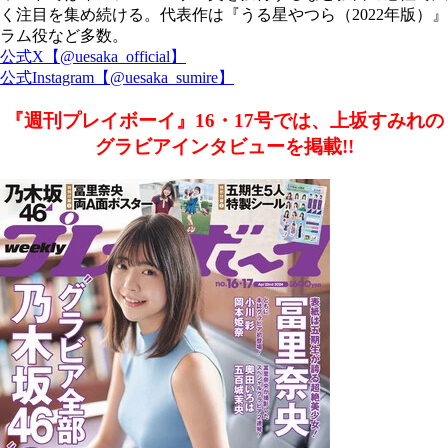
く注目を集め続ける。代表作は『うる星やつら（2022年版）』
ラム役など多数。
公式X【@uesaka_official】
公式Instagram【@uesaka_sumire】
『週刊プレイボーイ』16・17号では、上坂すみれの
グラビアインタビューを掲載!!