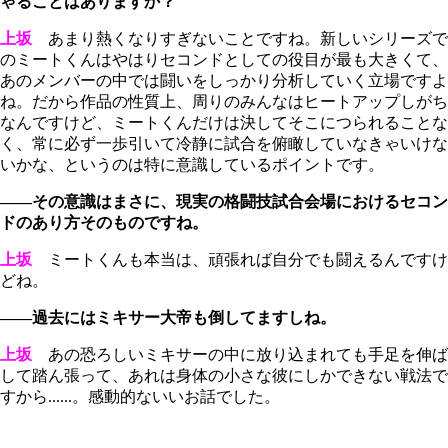
ゃることはありますか？
上坂
あまり熱くなりすぎないことですね。新しいシリーズで
のミートくんはやはりセコンドとしての役目が最も大きくて、
あのメンバーの中では闘いをしっかり分析していく立場ですよ
ね。だから作品の性質上、周りのみんなはヒートアップしがち
なんですけど、ミートくんだけは決してそこにつられることな
く、常に必ず一歩引いて冷静に試合を俯瞰していなきゃいけな
いかな、というのは特に意識しているポイントです。
――その意識はまさに、現実の格闘技試合会場におけるセコン
ドのあり方そのものですね。
上坂
ミートくんも本当は、頑張れば自分でも闘えるんですけ
どね。
――過去にはミキサー大帝も倒してますしね。
上坂
あの恐ろしいミキサーの中に放り込まれても手足を伸ば
して踏ん張って、あれは身体の小さな彼にしかできない戦法で
すから......。感動的ないいお話でした。