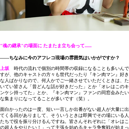
"魂の継承"の場面に たまたま立ち会って......
――ちなみに今のアフレコ現場の雰囲気はいかがですか？
上坂
時代の流れで個別の時間帯の収録になることも多いんで
すが、他のキャストの方々も世代だったり『キン肉マン』好き
な人ばかりなので、何人かでご一緒させていただくときは、た
いてい皆さん「昔どんな話が好きだった」とか「オレはこのキ
ンケシ持ってた」とか、『キン肉マン』ファンの同窓会みたい
な集まりになってることが多いです（笑）。
面白かったのは一度、短い一言しか出番がない超人が大量に出
てくる回がありまして、そういうときは即興でその場にいる人
たちで役を振り分けるんですね。皆さんそれぞれに「オレはこ
の超人をやりたい！」って主張を始めるキャラ争奪戦が始まっ