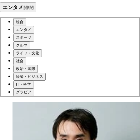
エンタメ
開/閉
総合
エンタメ
スポーツ
クルマ
ライフ・文化
社会
政治・国際
経済・ビジネス
IT・科学
グラビア