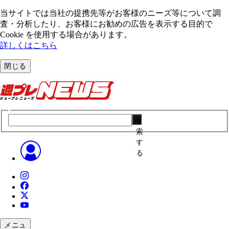
当サイトでは当社の提携先等がお客様のニーズ等について調
査・分析したり、お客様にお勧めの広告を表⽰する⽬的で
Cookie を使⽤する場合があります。
詳しくはこちら
閉じる
検
索
す
る
メニュ