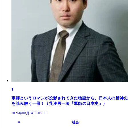
1
軍師というロマンが投影されてきた物語から、日本人の精神史
を読み解く一冊！（呉座勇一著『軍師の日本史』）
2026年08月04日 06:30
社会