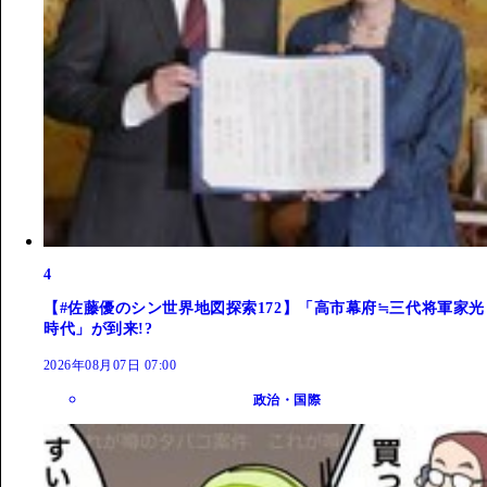
4
【#佐藤優のシン世界地図探索172】「高市幕府≒三代将軍家光
時代」が到来!?
2026年08月07日 07:00
政治・国際