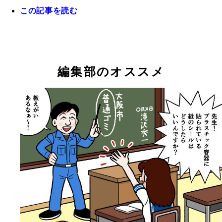
この記事を読む
ジンジャーエール阪本（マユリカ）
愛コーラ（ムームー大陸）
堂前タオル（ロングコートダディ）
辻クラシック（ニッポンの社長）
ポイズン反町（シカゴ実業）
編集部のオススメ