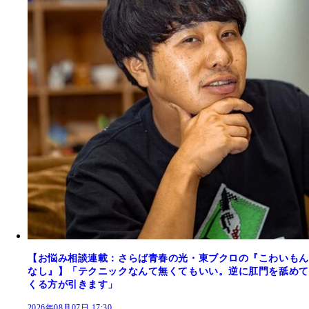
【お悩み相談連載：さらば青春の光・東ブクロの『こわいもん
なし』】「テクニックなんて無くてもいい。逆に肛門を舐めて
くる方が引きます」
2026年08月07日 17:30