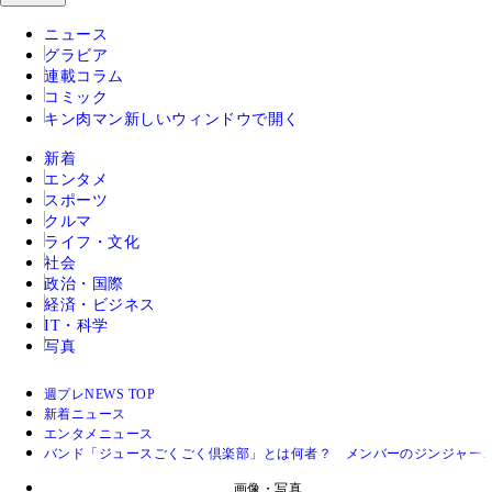
ニュース
グラビア
連載コラム
コミック
キン肉マン
新しいウィンドウで開く
新着
エンタメ
スポーツ
クルマ
ライフ・文化
社会
政治・国際
経済・ビジネス
IT・科学
写真
週プレNEWS TOP
新着ニュース
エンタメニュース
バンド「ジュースごくごく倶楽部」とは何者？ メンバーのジンジャー
画像・写真