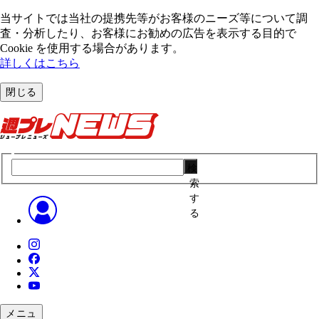
当サイトでは当社の提携先等がお客様のニーズ等について調
査・分析したり、お客様にお勧めの広告を表⽰する⽬的で
Cookie を使⽤する場合があります。
詳しくはこちら
閉じる
検
索
す
る
メニュ