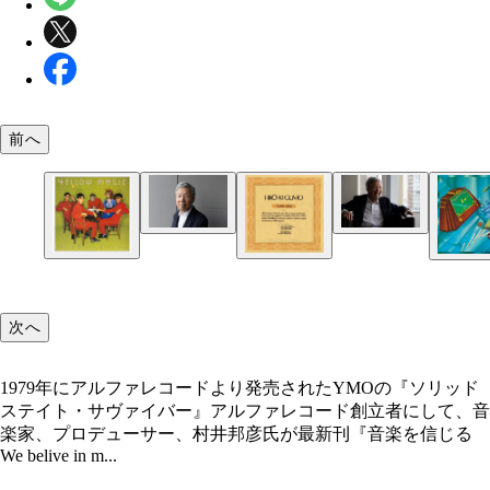
前へ
次へ
1979年にアルファレコードより発売されたYMOの『ソリッド
『ひこうき雲』荒井由実（ユニバーサルミュージッ
1979年にアルファレコードより発売されたYMOの
『イエロー・マジック・オーケストラ』イエロー・
『スーパー・ジェネレーション』雪村いづみ（ソニ
ステイト・サヴァイバー』アルファレコード創立者にして、音
ク） 以下、村井さんによるアルファベスト3を
ッドステイト・サヴァイバー』
ック・オーケストラ（ソニー・ミュージック）（C
ミュージック）（C）ALFA MUSIC,INC./ Sony Musi
楽家、プロデューサー、村井邦彦氏が最新刊『音楽を信じる
1枚目は当時、20歳の美大生だった荒井由実（松任
ALFA MUSIC,INC./ Sony Music Labels Inc. 細野
Labels Inc. かつて三人娘として活躍した雪村いづ
We belive in m...
美）による瑞々しさあふれるデビューアルバム『ひ
本龍一、高橋幸宏による歴史的グループ・YMOの
ビュー20周年を記念して制作された一枚（1974年