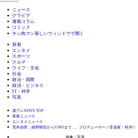
ニュース
グラビア
連載コラム
コミック
キン肉マン
新しいウィンドウで開く
新着
エンタメ
スポーツ
クルマ
ライフ・文化
社会
政治・国際
経済・ビジネス
IT・科学
写真
週プレNEWS TOP
新着ニュース
エンタメニュース
荒井由実、細野晴臣からYMOまで...。プロデューサー／音楽家・村
画像・写真