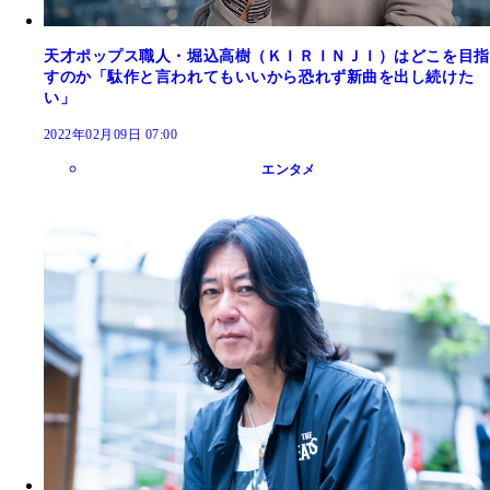
天才ポップス職人・堀込高樹（ＫＩＲＩＮＪＩ）はどこを目指
すのか「駄作と言われてもいいから恐れず新曲を出し続けた
い」
2022年02月09日 07:00
エンタメ