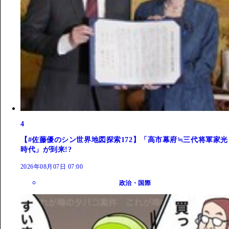
4
【#佐藤優のシン世界地図探索172】「高市幕府≒三代将軍家光
時代」が到来!?
2026年08月07日 07:00
政治・国際