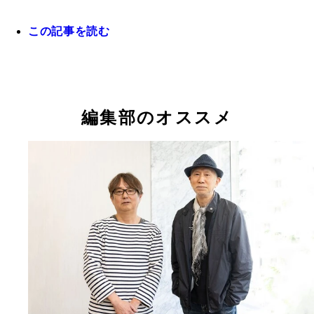
き雲』（1973年）。カラフルな色彩感覚で心象風
ーアルバム（1978年）。シンセサイザーを大胆に
曲家・服部良一の名曲をキャラメル・ママがバック
やかに描いたサウンドは、「新感覚派」と呼ばれ、
当時流行のディスコサウンドをエキゾチックな情緒
め、世代を超えたセッションが実現。昭和モダンの
この記事を読む
界に大きな衝撃を与えた。バックはキャラメルママ
ぷりに演奏。翌年には米・ホライゾンレコードから
ディとリズムをロックの感性で奏でた名盤
めている
がリリースされた。YMOは『ソリッドステイト・
イバー』（1979年）をリリースし、一躍社会現象に
編集部のオススメ