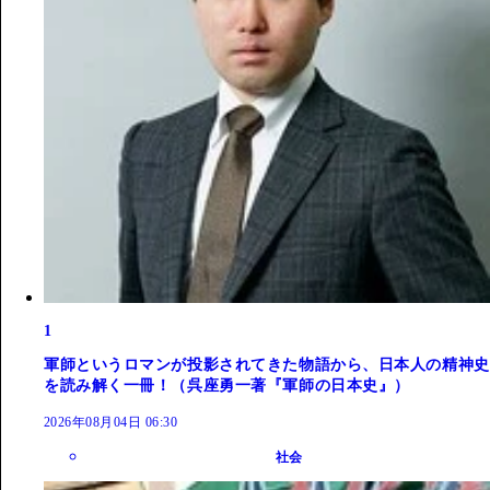
1
軍師というロマンが投影されてきた物語から、日本人の精神史
を読み解く一冊！（呉座勇一著『軍師の日本史』）
2026年08月04日 06:30
社会