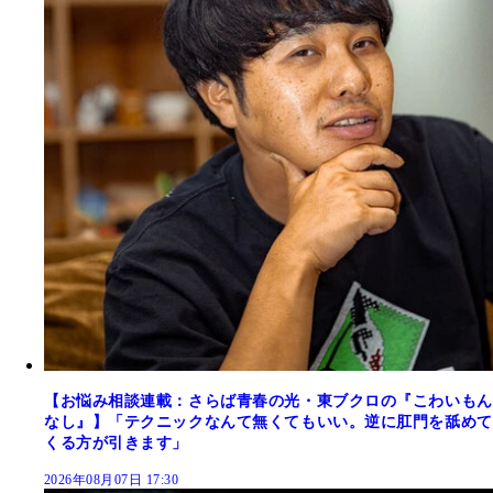
【お悩み相談連載：さらば青春の光・東ブクロの『こわいもん
なし』】「テクニックなんて無くてもいい。逆に肛門を舐めて
くる方が引きます」
2026年08月07日 17:30