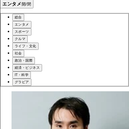
エンタメ
開/閉
総合
エンタメ
スポーツ
クルマ
ライフ・文化
社会
政治・国際
経済・ビジネス
IT・科学
グラビア