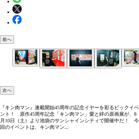
前へ
首だけ出してパチリ。その写真をひっくり返すと!?
数々の感動作を生み出したゆでたまご先生の手が握
ゃう
単行本の著者近影とともに歴史を振り返ります
王位継承権を示す背中のKINマーク。嶋田先生は？
伝説のテリーマンが超人オリンピックで新幹線を止
ウォーズマンのスクリュー・ドライバー。先生なら
ヘル・ミッショネルズ（ネプチューンマン＆ビッグ
次へ
シーンの原画も！
グでガードできるか？
ザ・武道）によるクロスボンバー
『キン肉マン』連載開始45周年の記念イヤーを彩るビックイベ
ント！ 原作45周年記念「キン肉マン」愛と絆の原画展が、8
月10日（土）より池袋のサンシャインシティで開催中だ！ 今
回のイベントは、キン肉マン...