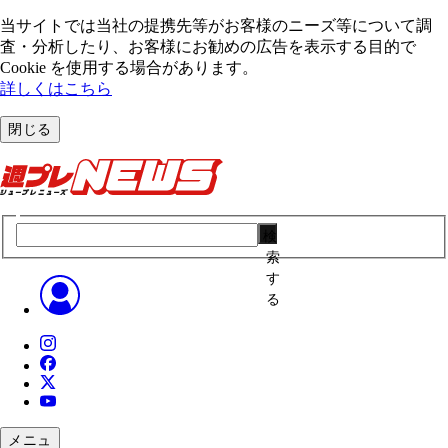
当サイトでは当社の提携先等がお客様のニーズ等について調
査・分析したり、お客様にお勧めの広告を表⽰する⽬的で
Cookie を使⽤する場合があります。
詳しくはこちら
閉じる
検
索
す
る
メニュ