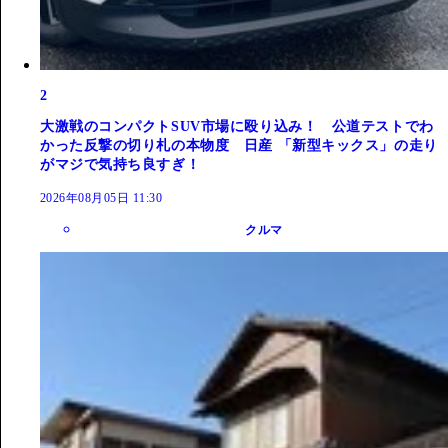
2
大激戦のコンパクトSUV市場に殴り込み！ 公道テストでわ
かった反撃の切り札の本物度 日産 「新型キックス」の走り
がマジで気持ち良すぎ！
2026年08月05日 11:30
クルマ