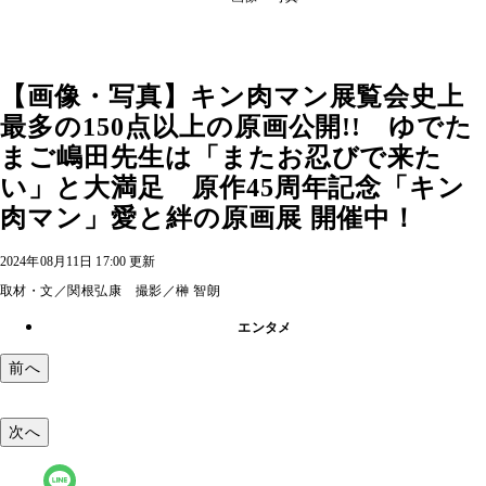
【画像・写真】キン肉マン展覧会史上
最多の150点以上の原画公開!! ゆでた
まご嶋田先生は「またお忍びで来た
い」と大満足 原作45周年記念「キン
肉マン」愛と絆の原画展 開催中！
2024年08月11日 17:00 更新
取材・文／関根弘康 撮影／榊 智朗
エンタメ
前へ
次へ