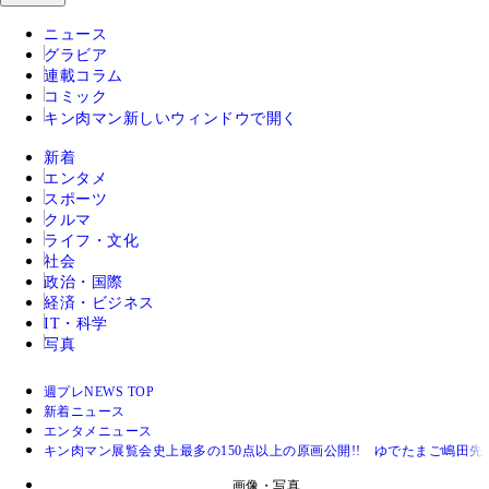
ニュース
グラビア
連載コラム
コミック
キン肉マン
新しいウィンドウで開く
新着
エンタメ
スポーツ
クルマ
ライフ・文化
社会
政治・国際
経済・ビジネス
IT・科学
写真
週プレNEWS TOP
新着ニュース
エンタメニュース
キン肉マン展覧会史上最多の150点以上の原画公開!! ゆでたまご嶋田
画像・写真