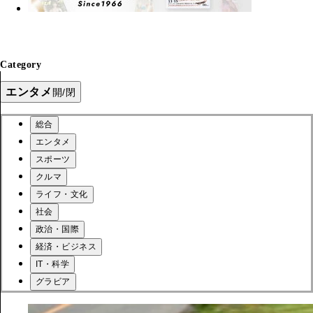
Category
エンタメ
開/閉
総合
エンタメ
スポーツ
クルマ
ライフ・文化
社会
政治・国際
経済・ビジネス
IT・科学
グラビア