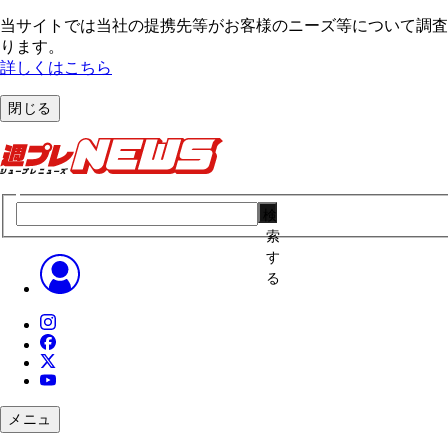
当サイトでは当社の提携先等がお客様のニーズ等について調査・
ります。
詳しくはこちら
閉じる
検
索
す
る
メニュ