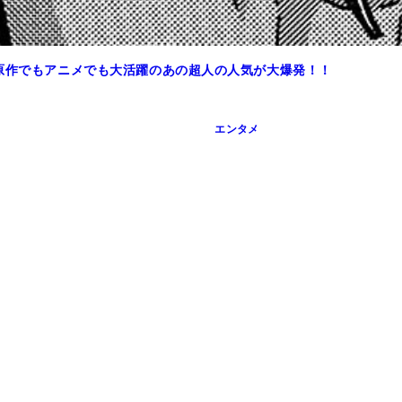
組 キン肉マサル』（フジテレビONE）が10月30日（水）2
 原作でもアニメでも大活躍のあの超人の人気が大爆発！！
エンタメ