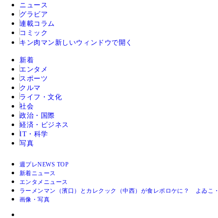
ニュース
グラビア
連載コラム
コミック
キン肉マン
新しいウィンドウで開く
新着
エンタメ
スポーツ
クルマ
ライフ・文化
社会
政治・国際
経済・ビジネス
IT・科学
写真
週プレNEWS TOP
新着ニュース
エンタメニュース
ラーメンマン（濱口）とカレクック（中西）が食レポロケに？ よゐこ
画像・写真