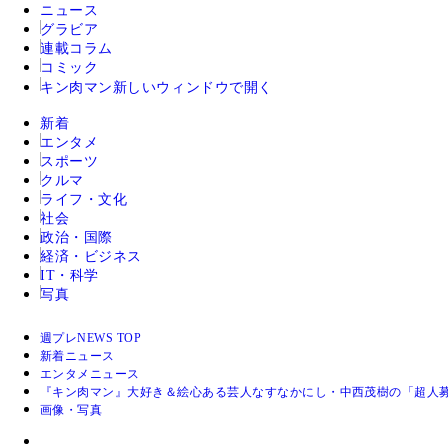
ニュース
グラビア
連載コラム
コミック
キン肉マン
新しいウィンドウで開く
新着
エンタメ
スポーツ
クルマ
ライフ・文化
社会
政治・国際
経済・ビジネス
IT・科学
写真
週プレNEWS TOP
新着ニュース
エンタメニュース
『キン肉マン』大好き＆絵心ある芸人なすなかにし・中西茂樹の「超人
画像・写真