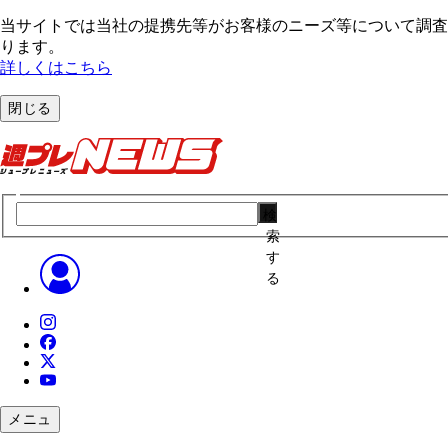
当サイトでは当社の提携先等がお客様のニーズ等について調査・
ります。
詳しくはこちら
閉じる
検
索
す
る
メニュ